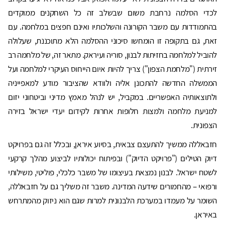
לכדי הסלמה נרחבת משום שבשלב זה כל השחקנים ממוקדים
בהתמודדות עם משבר הקורונה והשלכותיו ואינם חפצים במלחמה. עם
זאת, גם בתקופה זו הומחשו סיכוני ההסלמה הלא מתוכננת, שעלולה
להוביל למלחמה בחזיתות לבנון, סוריה ועיראק. מתאר זה, של מלחמה רב
זירתית ("מלחמת הצפון") צריך להיות איום הייחוס העיקרי למלחמה ועל
הממשלה החדשה להתכונן אליה ולוודא שהציבור מודע למאפייניה
ולתוצאותיה האפשריים. במקביל, יש לנהל מאמץ מדיני וביטחוני יזום
למניעת מלחמה ולמצות חלופות אחרות לקידום יעדי ישראל בזירה
הצפונית.
חזבאללה ממשיך להתעצם צבאית, בסיוע איראן, ובכלל זה גם בפרויקט
דיוק הטילים ("פרויקט הדיוק") ובפיתוח יכולותיו לביצוע מהלך קרקעי
לשטח ישראל. לבנון נמצאת בעיצומו של משבר כלכלי, פוליטי, משילותי
ורפואי – מהחמורים שידעה המדינה. משבר זה משליך גם על חזבאללה,
השומר על מעמדו במערכת הלבנונית למרות שגם הוא ניזוק מהמתרחש
באיראן.