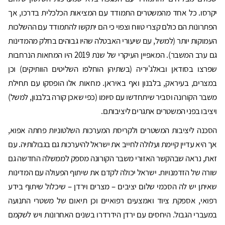
יקרסו. כל אחד מהמשטרים התמודד עם המציאות הכלכלית בדרכו, אך
הפתרונות הם כולם קצרי טווח וצפוי כי הם יתקשו להתמודד עם ההשלכות
העמוקות יותר (למשל, עם שיעורי האבטלה שהיו גבוהים בחלק מהמדינות
גם ערב המשבר). המאפיין העיקרי של שנת 2019 היו המחאות הנרחבות
שפרצו בסודאן ובאלג'יריה (בשתיהן הוחלפו השליטים הוותיקים) וכן
במצרים, בעיראק, בלבנון ואף באיראן. מחאות אלו הופסקו עם תחילת
משבר הקורונה וסביר שיתחדשו עם סיומו (כפי שאכן קורה בלבנון, למשל)
ויציבו בפני המשטרים אתגרים ליציבותם.
הסכנה ליציבות המשטרים ולקריסת המערכות השלטוניות פחתה אפוא,
אך היא עדיין קיימת ועלולה לחייב את ישראל להיערכות גם בגבולותיה. עם
זאת, נראה שבהקשר האזורי משבר הקורונה מספק לממשלה החדשה גם
שורה של הזדמנויות. ישראל יכולה לקדם את שיתוף הפעולה עם המדינות
שאיתן יש לה הסכמי שלום יציבים – מצרים וירדן – שיכלול שיתוף בידע
רפואי, אספקת ציוד ואמצעים רפואיים וכן תיאום של משטרי התנועה
במעברי הגבול. היחסים עם ירדן הידרדרו בשנים האחרונות ויש לשקמם