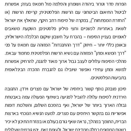
הפרות סדר וטרור ביהודה ושומרון והסלמה מול חמאס בעזה; אפשרות
לביטול התיאום הביטחוני עם הרשות הפלסטינית; קריסת הרשות (או
"החזרת המפתחות"), במקרה של סיפוח רחב היקף, שתאלץ את ישראל
לשאת באחריות לכשניים וחצי מיליון פלסטינים; השקעת משאבים
לאומיים בעניין הסיפוח – בהכרח על חשבון שיקום הכלכלה הישראלית;
ובאופן כללי יותר – חיזוק "דרך ההתנגדות" המזוהה עם חמאס על פני
"דרך המשא ומתן" המזוהה עם נשיא הרשות הפלסטינית מחמוד עבאס.
מהלכי הסיפוח עלולים לעצב גבול ארוך מאוד להגנה, להרחיק אפשרות
למשא ומתן עתידי ואפשר שיובילו גם להגברת ההכרה הבינלאומית
בתביעות הפלסטינים.
סיכון מובהק נוסף קשור ביחסיה של ישראל עם מצרים וירדן. התגובה
הירדנית לסיפוח עלולה להוביל לפגיעה בשיתוף הפעולה עמה באבטחת
גבולה הארוך ביותר של ישראל, ואף בהסכם השלום, והשלכות דומות
אפשריות גם בהקשר היחסים עם מצרים. למעט הנשיא הנוכחי בארצות
הברית, התומך במהלך, נראה שאף גורם בעולם או במזרח התיכון לא יכיר
בשטח המסופח כחלק ממדינת ישראל. ולעומת זאת, יהיו גורמים שעלולים