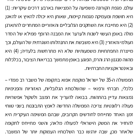
עולם. מגפת הקורונה משפיעה על המציאות בארבע דרכים עיקריות: (1)
היא חושפת ומעמיקה מגמות קיימות, שאותן היא יכולה להאיץ או להאט;
(2) היא מחייבת את השחקנים הגלובליים והאזוריים המתחרים להתארגן
מולה באופן העשוי לשנות ולערער את המבנה הרופף ממילא של הסדר
העולמי והאזורי; (3) היא משבשת את התנהלותו השגרתית של העולם, וכך
מייצרת התפתחויות משמעותיות שלא היו מתרחשות בלעדיה; (4) היא
מהווה מנגנון הרג והרס, הפוגע באופן מתמשך בבריאות הציבור, בכלכלות
ובאינטראקציות החברתיות.
הממשלה ה-35 של ישראל מוקמת אפוא בתקופה של משבר רב ממדי –
כלכלי, חברתי ורפואי – שהשלכותיו הגלובליות, האזוריות והפנימיות
נמצאות עדיין בהתהוות. בבואה להעריך את המצב ולשקול אפשרויות
פעולה רלוונטיות צריכה הממשלה החדשה לאמץ התבוננות בשני טווחי
זמן: האחד מתייחס לחודשים הקרובים, שבהם המשימה העיקרית היא
להחזיר את המשק הישראלי לפעולה מלאה; והשני מתייחס לתקופה
שלאחר מכן, שבה יורגשו כבר השלכותיו העמוקות יותר של המשבר.