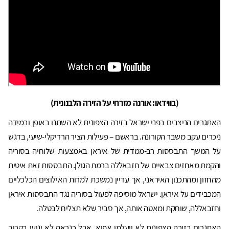
(בווידאו: אורנה מזרחי על הזירה הלבנונית)
האתגרים הניצבים בפני ישראל בזירה הצפונית לא השתנו באופן ובמידה
ניכרים עקב משבר הקורונה. בראשם – פעילות הציר הרדיקלי-שיעי, בדגש
על המשך התבססות רב-ממדית של איראן באמצעות שלוחיה בסוריה
והקמת מאחזים צבאיים של חזבאללה ברמת הגולן. התבססות זאת איטית
מהחזון ומהתכנון האיראני, אך עדיין נמשכת למרות האילוצים הכלכליים
המכבידים על איראן. ישראל מוסיפה לפעול בסוריה נגד התבססות איראן
וחזבאללה, שוחקת ומאטה אותה, אך סביר שלא תצליח לבטלה.
האתגרים בזירה הצפונית לא ייעלמו אפוא, אבל כנראה לא יגיעו בקרוב