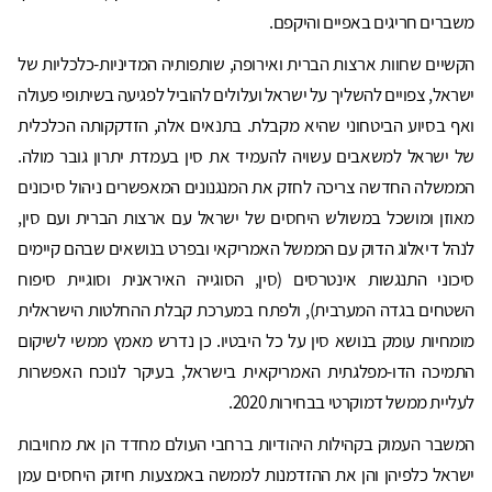
משברים חריגים באפיים והיקפם.
הקשיים שחוות ארצות הברית ואירופה, שותפותיה המדיניות-כלכליות של
ישראל, צפויים להשליך על ישראל ועלולים להוביל לפגיעה בשיתופי פעולה
ואף בסיוע הביטחוני שהיא מקבלת. בתנאים אלה, הזדקקותה הכלכלית
של ישראל למשאבים עשויה להעמיד את סין בעמדת יתרון גובר מולה.
הממשלה החדשה צריכה לחזק את המנגנונים המאפשרים ניהול סיכונים
מאוזן ומושכל במשולש היחסים של ישראל עם ארצות הברית ועם סין,
לנהל דיאלוג הדוק עם הממשל האמריקאי ובפרט בנושאים שבהם קיימים
סיכוני התנגשות אינטרסים (סין, הסוגייה האיראנית וסוגיית סיפוח
השטחים בגדה המערבית), ולפתח במערכת קבלת ההחלטות הישראלית
מומחיות עומק בנושא סין על כל היבטיו. כן נדרש מאמץ ממשי לשיקום
התמיכה הדו-מפלגתית האמריקאית בישראל, בעיקר לנוכח האפשרות
לעליית ממשל דמוקרטי בבחירות 2020.
המשבר העמוק בקהילות היהודיות ברחבי העולם מחדד הן את מחויבות
ישראל כלפיהן והן את ההזדמנות לממשה באמצעות חיזוק היחסים עמן