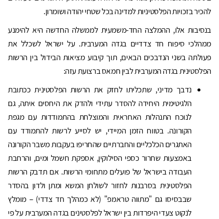
להכיר בזכויות הפלסטיניות למדינה בכל שטחי יהודה ושומרון.
בנסיבות אלו, ההמלצה החד-משמעית לממשלה החדשה היא להימנע
ממהלכי סיפוח חד צדדיים בגדה המערבית. על ישראל לשכלל את
פעולתה בשני הנדבכים הבאים, תוך קיבוע מציאות הבידול בין הרשות
הפלסטינית בגדה המערבית לבין חמאס ברצועת עזה:
נדבך מדיני, שתכליתו לחזק את הרשות הפלסטינית ככתובת
הלגיטימית היחידה להסדר עתידי ולהדק את היחסים איתה, גם
לנוכח התנהלות האחראית והמוצלחת בהתמודדות עם מגפת
הקורונה. בטווח הזמן המיידי, יש לסייע לרשות להתמודד עם
האתגרים הכלכליים והחברתיים שהחריפו בעקבות משבר הקורונה
באמצעות שחרור כספי הסילוקין, אספקת חשמל ומים, והרחבת
העבודה בישראל של פועלים מתחומי הרשות. אם תדבק הרשות
הפלסטינית בסרבנות לחזור לשולחן המשא ומתן ולדון בהסדר
שבבסיסו גם "מתווה טראמפ" (לא כמהלך חד צדדי) – מומלץ
לנקוט צעדי היפרדות בין ישראל לפלסטינים בגדה המערבית על פי