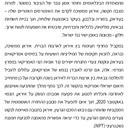
מהמוסדות הבינלאומיים וחוסר אמון גובר של הציבור במשטר. למרות
מצבה הקשה, איראן ממשיכה לקדם את האינטרסים האזוריים שלה –
בעיראק, בסוריה ובלבנון, בעיקר באמצעות שלוחיה, תוך בניית תשתיות
צבאיות, פוליטיות, כלכליות וחברתיות, שיבטיחו את השפעתה לטווח ארוך.
חלקן – מכוונות באופן ישיר נגד ישראל.
במקביל מחריף העימות בין איראן לארצות הברית. איראן ממשיכה,
כנראה, להכווין תקיפות של המיליציות השיעיות על בסיסים אמריקאיים
בעיראק ונוקטת צעדי התגרות ישירים נגד אוניות הצי האמריקאי במפרץ
הפרסי. אלה, אם יגרמו לאובדן בנפש של אמריקאים, עלולים להוביל
להסלמה צבאית בין ארצות הברית לאיראן בשנה הקרובה ועל כן מתחייב
תיאום ישראלי-אמריקאי בהקשר זה. לכך נוסף מהלך שהתניעה וושינגטון
לאחרונה ותכליתו למנוע את פקיעת אמברגו הנשק על איראן, הצפוי
באוקטובר 2020, תוך איום להפעיל את מנגנון ההחזרה האוטומטית של
הסנקציות שהוסרו עם גיבוש הסכם הגרעין. איראן בתגובה מאיימת לנקוט
צעדים בתחום הגרעין, עד כדי יציאה אפשרית מהאמנה למניעת תפוצת
נשק גרעיני (NPT).