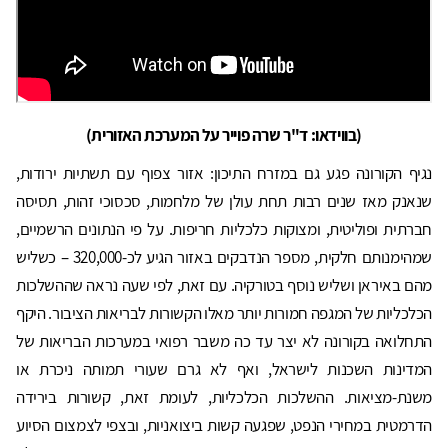
(בווידאו: ד"ר שרה פוייר על המערכת האזורית)
נגיף הקורונה פגע גם במזרח התיכון: אזור צפוף עם תשתיות ירודות,
שנאנק מאז שנים רבות תחת עולן של מלחמות, סכסוכי זהות, תסיסה
חברתית ופוליטית, ומצוקות כלכליות חריפות. על פי הנתונים הרשמיים,
שמהימנותם חלקית, מספר הנדבקים באזור הגיע לכ-320,000 – כשליש
מהם באיראן ושליש נוסף בטורקיה. עם זאת, לפי שעה נראה שההשלכות
הכלכליות של המגפה חמורות יותר מאלו הקשורות לבריאות הציבור. היקף
התחלואה בקורונה לא יצר עד כה משבר רפואי במערכות הבריאות של
המדינות השכנות לישראל, ואף לא גרם שעורי תמותה ניכרת או
משנת-מציאות. ההשלכות הכלכליות, לעומת זאת, קשורות בירידה
הדרמטית במחירי הנפט, שפגעה קשות ביצואניות, ובצפי לצמצום הסיוע