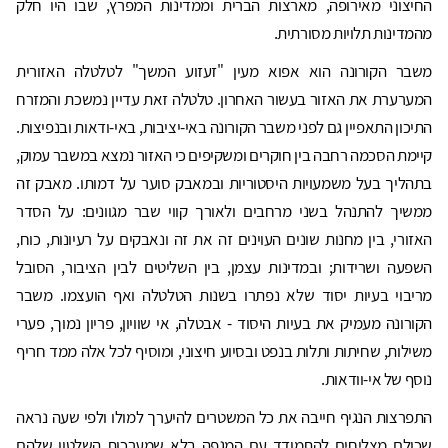
החיצוני מאירופה, מארצות הברית וממדינות המפרץ, שבו היו חלק
מהמדינות תלויות מסורתית.
משבר הקורונה הוא אפוא מעין "זעזוע המשך" לטלטלה האזורית
המערערת את האזור בעשור האחרון. טלטלה זאת עדיין נמשכת והמזרח
התיכון התאפיין גם לפני משבר הקורונה באי-יציבות, באי-ודאות ובנפיצות.
קיימת הסכמה רחבה בין חוקרים ומשקיפים כי האזור נמצא במשבר עמוק,
בתהליך בעל משמעויות היסטוריות ובמאבק סוער על דמותו. מאבק זה
ממשיך להתנהל בשני מרחבים ולאורך קווי שבר מגוונים: על הסדר
האזורי, בין מחנות שונים העוינים זה את זה ונאבקים על רעיונות, כוח,
השפעה ושרידות; ובמדינות עצמן, בין השליטים לבין הציבור, הסובל
מריבוי בעיות יסוד שלא נפתרו בשנות הטלטלה ואף הועצמו. משבר
הקורונה מעמיק את בעיות היסוד - אבטלה, אי שוויון, פריון נמוך, פערי
משילות, שחיתות ותלות בנפט ובסיוע חיצוני, ומוסיף לכל אלה ממד חריף
נוסף של אי-וודאות.
התפרצות הנגיף חייבה את כל המשטרים להיערך למולו ולפי שעה נראה
שכולם מצליחים להתמודד עם המגפה בלא שמערכות השלטון שלהם