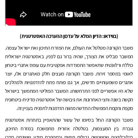
(בווידאו: הדיון המלא על עדכון ההערכה האסטרטגית)
משבר הקורונה מטלטל את העולם, את המזרח התיכון ואת ישראל עצמה.
המשבר מבליט את הצורך, שהיה ברור גם לפניו, באסטרטגיה ישראלית
כוללת ורלוונטית שתאפשר התמודדות אפקטיבית עם עומס אתגרי ביטחון
לאומי במספר זירות. משבר הקורונה מעצים חלק מאתגרים אלו, יוצר
אתגרים משמעותיים חדשים, אך גם פותח פתח להזדמנויות ולמהלכים
שלא היו אפשריים לפני התרחשותו. המשבר הפוליטי המתמשך בישראל
הקשה בשנה וחצי האחרונות את גיבושה של אסטרטגיה מדינית-ביטחונית
מקפת והקמת הממשלה החדשה מהווה הזדמנות לתפנית בעניין זה.
משבר הקורונה החל בסיומו של עשור שהתאפיין בתחרות אסטרטגית
גוברת בין המעצמות, בטלטלה אזורית מתמשכת במזרח התיכון,
בגלובליזציה שטשטשה גבולות פיזיים ובמהפכת מידע ששינתה סדרי