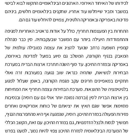
לכידותו של האיחוד האירופי. הארגונים הבינלאומיים התקשו לבוא לביטוי
במשבר וסביר שייחלשו עוד אחריו. שחקנים בינלאומיים חלשים, ביניהם
מדינות באפריקה ובאמריקה הלטינית, צפויים להיחלש עוד גם הם.
התחרות בין המעצמות תחריף, כולל על אודות נראטיב האחריות למגיפה
וההתמודדות היעילה ביותר עם המשבר שבעקבותיה. סין כבר מנהלת
קמפיין השפעה נרחב שנועד להציג את עצמה כמובילה עולמית של
המאבק בנגיף הקורונה, המשלב גם סיוע בפועל למדינות באירופה,
באפריקה ובמזרח התיכון. עד סוף השנה תתרכז ארצות הברית במערכת
הבחירות לנשיאות, שתהיה כנראה שוב נגועה במעורבות זרה ואולי
תתקיים במאפיינים חריגים עקב מגפת הקורונה, באופן שעלול לפגוע
בלגיטימציה של התוצאות. מערכת הבחירות עצמה תחריף את המתיחות
בין ארצות הברית לסין (וברמה נמוכה יותר אולי גם עם רוסיה) ובנסיבות
מסוימות אפשר שגם תאיץ את יציאתם של כוחות אמריקאים ואחרים
מזירות הפעולה במזרח התיכון. רוסיה, שנפגעה אף היא מהתפרצות הנגיף,
תמשיך לנסות ולנצל הזדמנויות, גם במזרח התיכון. עם זאת, הקשב הכללי
של המערכת הבינלאומית למזרח התיכון צפוי להיות נמוך, למעט בפרוץ