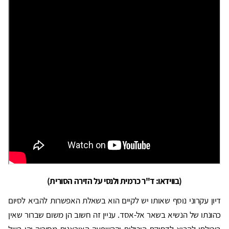
(בווידאו: ד"ר כרמית ולנסי על הזירה הסורית)
דיון עקרוני נוסף שאותו יש לקיים הוא בשאלת האפשרות להביא לסיום
כהונתו של הנשיא בשאר אל-אסד. עניין זה חשוב הן משום שברור שאין
ביכולתו להביא לדחיקת היכולות וההשפעה האיראנית מסוריה והן בשל