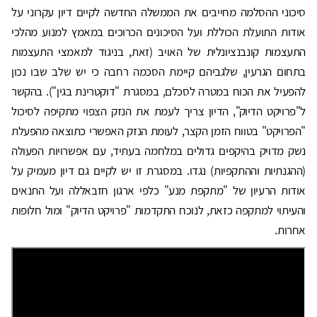
סיכוני ההסלמה מחייבים את הממשלה החדשה לקיים דיון עקרוני על
אודות התועלת הכוללת ועל הסיכונים הכרוכים במאמץ למנוע מהלכי
התעצמות קונבנציונלית של האויב (זאת, בניגוד למאמצי התעצמות
בתחום הגרעין, שלגביהם קיימת הסכמה רחבה כי יש שלב שבו נכון
להפעיל את הכוח במטרה לסכלם, במסגרת "דוקטרינת בגין"). בהקשר
ל"פרויקט הדיוק", הדיון צריך לעמת את הנזק הצפוי מתקיפה לסיכול
"הפרויקט" בטווח הזמן הקצר, לעומת הנזק האפשרי כתוצאה מהפעלת
נשק מדויק בהיקפים גדולים במלחמה בעתיד, עם אפשרויות הפעולה
(ההגנתיות וההתקפיות) נגדו. במסגרת זו יש לקיים גם דיון מעמיק על
אודות הרעיון של "מתקפת מנע" כלפי ארגון חזבאללה ועל התנאים
והעיתוי למתקפה כזאת, לנוכח התקדמות "פרויקט הדיוק" ומול חלופות
אחרות.