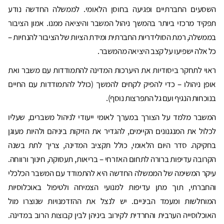
השסעים החברתיים ופגיעה בחוסן הלאומי. לממשלה החדשה נודע
תפקיד מרכזי ביותר בהמשך ניהול המשבר והיציאה ממנו. אמון הציבור
בממשלה, רמת הסולידריות החברתית ומידת הציות של הציבור להנחיות –
כל אלה ישפיעו על קצב היציאה מהמשבר.
ראוי לתחקר ביסודיות את היערכות המדינה להתמודדות עם משבר ואת
אופן ניהולו – כדי להפיק לקחים להמשך (כולל להתמודדות עם החיים
בנוכחות הנגיף ועם גל התפרצות נוסף).
המשבר מלמד על הצורך במערך לאומי ייעודי לניהול משברים, שעליו
לכלול את המנגנונים הקיימים, להגדיר את הזיקות ביניהם ולהיות מעוגן
בחקיקה. סדר היום הלאומי, כולל תקציב המדינה, צריך לתת בשנה
הקרובה עדיפות ברורה לתחום האזרחי – בריאות, תעסוקה, חינוך ורווחה.
עיקר המשימה של הממשלה החדשה היא להתמודד עם המשבר הכלכלי
והחברתי, תוך מתן עדיפות למנועי הצמיחה ולטיפול באוכלוסיות
המוחלשות ומעמד הביניים. יש לנצל את ההזדמנויות שנוצרו מול
האוכלוסייה הערבית והחרדית לקירוב ביניהן לבין קבוצות הרוב במדינה.