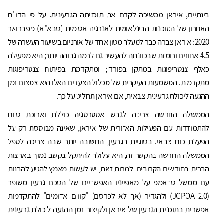
בינתיים, איראן ממשיכה לקדם את תוכניתה הגרעינית. על פי הדו"ח
האחרון של הסוכנות הבינלאומית לאנרגיה אטומית (סבא"א) מפברואר
2020: איראן צברה כבר למעלה מטון אחד של אורניום בשיעור העשרה של
4.5 אחוזים ורומזת שבכוונתה להעשיר גם לרמה גבוהה יותר; היא מפעילה
כאלף צנטריפוגות במתקן בפורדו; ומתקדמת בפיתוח צנטריפוגות
מתקדמות. המשמעות העיקרית של מכלול הצעדים האלו היא צמצום זמן
ההגעה ליכולת גרעינית צבאית, אם איראן תחליט על כך.
הממשלה החדשה צריכה לגבש אסטרטגיה כוללת וארוכת טווח
להתמודדות עם הפעילות האזורית של איראן, שאינה מבוססת רק על
הפעלת כוח צבאי. בסוגיית הגרעין, החשובה יותר שבה צריכה לטפל
הממשלה החדשה בהקשר זה, היא עלולה להיתקל בקשב נמוך בארצות
הברית בחודשים הקרובים. למרות זאת, יש לעשות מאמץ להגיע להבנות
עם ממשל טראמפ על מאפייניו האפשריים של הסכם גרעין משופר
(JCPOA 2.0) ולהגדיר (אך לא לפרסם) "קווים אדומים" להתקדמות
אפשרית בתוכנית הגרעין של איראן ולקיצור זמן ההגעה ליכולת גרעינית