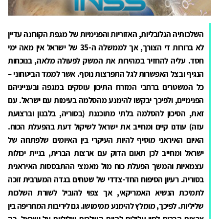
השלכותיה הגלובליות, האזוריות והפנימיות של מגפת הקורונה עדיין
לא ברורות די הצורך, אך לממשלה ה-35 של ישראל אין מאה ימי
חסד. עליה להחזיר במהירות את המשק לפעולה מלאה, בנוכחות
הנגיף ובצל האפשרות לגל התפרצות נוסף. אשר לממד הביטחוני –
כל המשטרים ברחבי המזרח התיכון עוסקים במגפה ובענייניהם
הפנימיים, ולפיכך יבקשו להימנע מהסלמה בעימות עם ישראל. עם
זאת, הסיכון להסלמה בלתי מתוכננת (בסוריה, בלבנון וברצועת
עזה) עודנו קיים ומחייב את ישראל לשיקול דעת בהפעלת הכוח.
האיום האיראני מוסיף להיות העיקרי בין האיומים שלפתחה של
ישראל ומחייב לכן תאום הדוק עם ארצות הברית, בניית יכולות
עצמאיות והמשך הפעלת כוח מול מאמצי ההתבססות האיראנית
בסוריה. רעיון הסיפוח החד-צדדי של שטחים בגדה המערבית זוכה
לתמיכת הנשיא האמריקאי, אך צפוי להוביל לשורת השלכות
שליליות. לפיכך, מומלץ להימנע ממימושו. גם ליריבות המחריפה בין
ארצות הברית לסין עלולות להיות השלכות שליליות על ישראל. בה