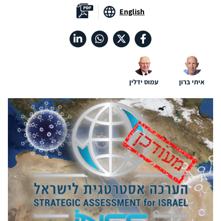
English
איתי ברון
עמוס ידלין