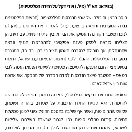
(בווידאו: תא"ל (מיל.) אודי דקל על הזירה הפלסטינית)
חוסר הרצון והיכולת של שתי ההנהגות הפלסטיניות (הרשות הפלסטינית
בגדה המערבית וחמאס ברצועת עזה) להסדיר את היחסים ביניהן גם
לנוכח משבר הקורונה העמיקו את הבידול בין שתי הישויות. עם זאת, הן
הצליחו כנראה לספק מענה אפקטיבי להתפרצות הנגיף ונראה
שהתנהלותן אף הובילה להגברת האמון הציבורי בהן. בד בד, התגברה
במערכת הפלסטינית ההבנה לגבי נחיצות התיאום עם ישראל, התלות
בסיוע מצידה וגם הוענקה לגיטימציה מסוימת לשיתוף הפעולה עמה. לגבי
חמאס – המשבר מייצר הזדמנות לקדם הסדרה של הפסקת אש ארוכת
טווח בין ישראל לארגון.
הסוגייה המרכזית בהקשר הפלסטיני, שאיתה תצטרך הממשלה החדשה
להתמודד, היא סוגיית החלת הריבונות על שטחים ביהודה ושומרון,
שמשמעותה סיפוח, ואשר אף שולבה בהסכם הקואליציוני לכינון ממשלת
החירום. קידום מהלכי סיפוח צפוי לגרור שרשרת השלכות שליליות
לישראל, שהמרכזיות שבהן מפורטות להלן: הגברת הסיכון לאלימות,