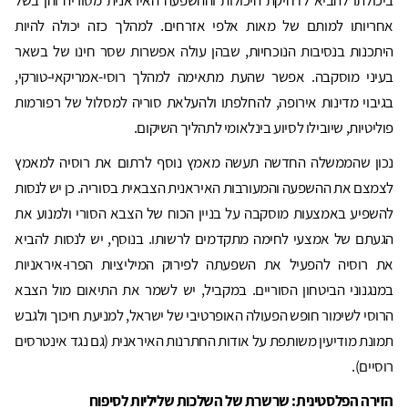
אחריותו למותם של מאות אלפי אזרחים. למהלך כזה יכולה להיות
היתכנות בנסיבות הנוכחיות, שבהן עולה אפשרות שסר חינו של בשאר
בעיני מוסקבה. אפשר שהעת מתאימה למהלך רוסי-אמריקאי-טורקי,
בגיבוי מדינות אירופה, להחלפתו ולהעלאת סוריה למסלול של רפורמות
פוליטיות, שיובילו לסיוע בינלאומי לתהליך השיקום.
נכון שהממשלה החדשה תעשה מאמץ נוסף לרתום את רוסיה למאמץ
לצמצם את ההשפעה והמעורבות האיראנית הצבאית בסוריה. כן יש לנסות
להשפיע באמצעות מוסקבה על בניין הכוח של הצבא הסורי ולמנוע את
הגעתם של אמצעי לחימה מתקדמים לרשותו. בנוסף, יש לנסות להביא
את רוסיה להפעיל את השפעתה לפירוק המיליציות הפרו-איראניות
במנגנוני הביטחון הסוריים. במקביל, יש לשמר את התיאום מול הצבא
הרוסי לשימור חופש הפעולה האופרטיבי של ישראל, למניעת חיכוך ולגבש
תמונת מודיעין משותפת על אודות החתרנות האיראנית (גם נגד אינטרסים
רוסיים).
הזירה הפלסטינית: שרשרת של השלכות שליליות לסיפוח