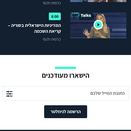
האזרחים ועד נפילת שלטון
כרמית ולנסי
אסד"
8:00
המדיניות הישראלית בסוריה –
קריאת השכמה
כרמית ולנסי
הישארו מעודכנים
הרשמה לניוזלטר