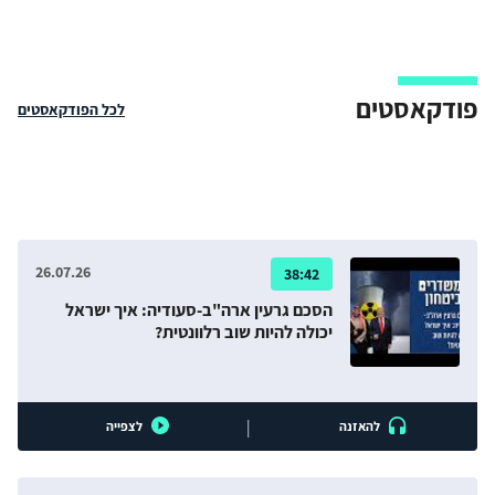
בשיקום אחרי המלחמה וביציבות אזורית. המסגרת של בניית
שלום סביבתי משמשת אותנו לניתוח ההשפעה של שיתוף פעולה
כזה על היחסים בין שתי המדינות ועל האזור באופן כללי.
פודקאסטים
לכל הפודקאסטים
26.07.26
38:42
הסכם גרעין ארה"ב-סעודיה: איך ישראל
יכולה להיות שוב רלוונטית?
|
להאזנה
לצפייה