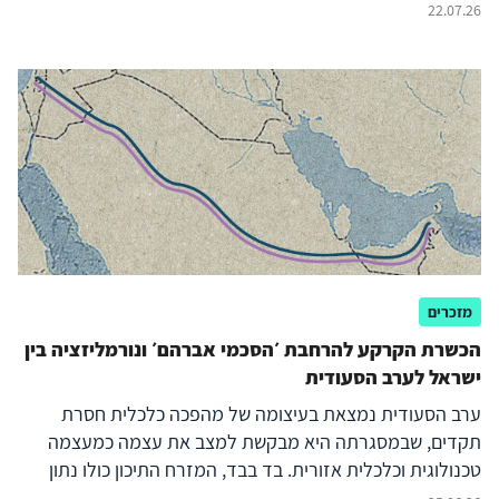
ומבוססת על מודיעין ממקורות גלויים (OSINT), תיעוד חזותי,
22.07.26
הצהרות רשמיות ודיווחים בתקשורת. מטרת הפרויקט היא לספק
תמונת מצב נגישה, מבוססת-נתונים ועדכנית של העימות ככל
שהוא מתפתח.
מזכרים
הכשרת הקרקע להרחבת ׳הסכמי אברהם׳ ונורמליזציה בין
ישראל לערב הסעודית
ערב הסעודית נמצאת בעיצומה של מהפכה כלכלית חסרת
תקדים, שבמסגרתה היא מבקשת למצב את עצמה כמעצמה
טכנולוגית וכלכלית אזורית. בד בבד, המזרח התיכון כולו נתון
בתהליך עיצובו מחדש של מאזן הכוחות וההסדרים האזוריים,