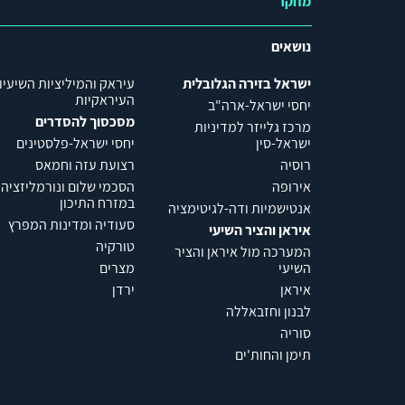
מחקר
נושאים
ישראל בזירה הגלובלית
עיראק והמיליציות השיעיו
העיראקיות
יחסי ישראל-ארה"ב
מסכסוך להסדרים
מרכז גלייזר למדיניות
ישראל-סין
יחסי ישראל-פלסטינים
רוסיה
רצועת עזה וחמאס
אירופה
הסכמי שלום ונורמליזציה
במזרח התיכון
אנטישמיות ודה-לגיטימציה
סעודיה ומדינות המפרץ
איראן והציר השיעי
טורקיה
המערכה מול איראן והציר
השיעי
מצרים
איראן
ירדן
לבנון וחזבאללה
סוריה
תימן והחות'ים