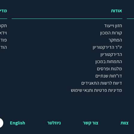
אודות
מדי
חזון וייעוד
תקש
קורות המכון
וידא
המחקר
פוד
יו"ר הדירקטוריון
הודע
הדירקטוריון
התמחות במכון
מלגות ופרסים
דו"חות שנתיים
דיווח לרשות התאגידים
מדיניות פרטיות ותנאי שימוש
צוות
צור קשר
ניוזלטר
English