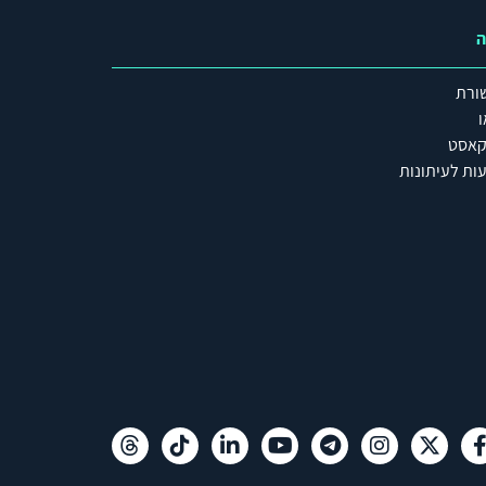
ה
ורת
ו
קאסט
ות לעיתונות