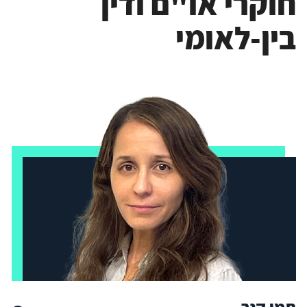
חוקרי או"ם ודין
בין-לאומי