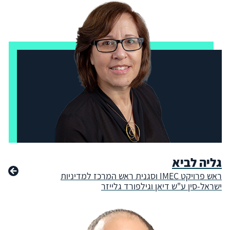
גליה לביא
ראש פרויקט IMEC וסגנית ראש המרכז למדיניות
ישראל-סין ע"ש דיאן וגילפורד גלייזר