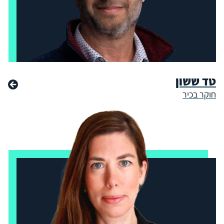
טד ששון
חוקר בכיר