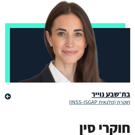
בת־שבע נוייר
חוקרת (מלגאית INSS-ISGAP)
חוקרי סין