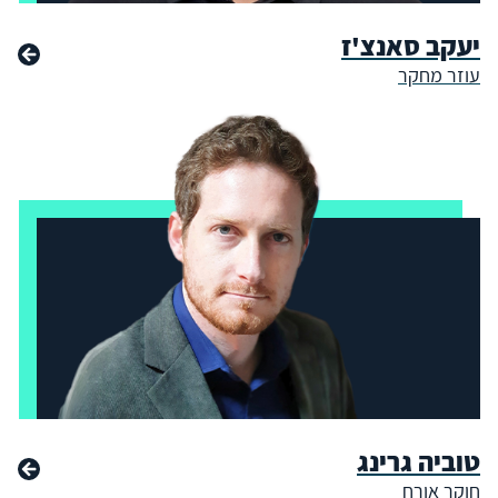
יעקב סאנצ'ז
עוזר מחקר
טוביה גרינג
חוקר אורח