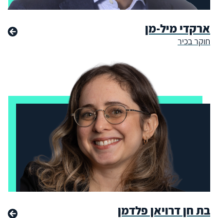
ארקדי מיל-מן
חוקר בכיר
בת חן דרויאן פלדמן