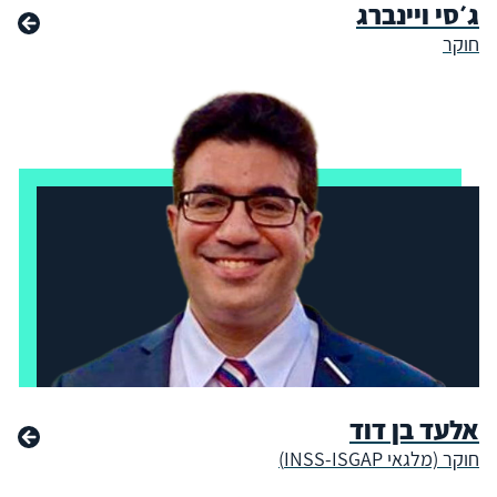
ג׳סי ויינברג
חוקר
אלעד בן דוד
חוקר (מלגאי INSS-ISGAP)