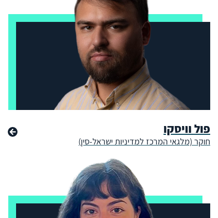
פול וויסקו
חוקר (מלגאי המרכז למדיניות ישראל-סין)