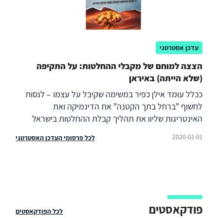
עדכן אסטרטגי
הצצה למוחם של מקבלי ההחלטות: על התקיפה
(שלא הייתה) באיראן
ככלל עומד אילן כפיר במשימה שקיבל על עצמו – לנסות
לחשוף "ברחל בתך הקטנה" את הדינמיקה ואת
האינטריגות שליוו את תהליך קבלת ההחלטות בישראל
במהלך השנים הקריטיות, כשישראל הייתה קרובה מתמיד
2020-01-01
לכל פרסומי העדכן האסטרטגי
לבצע תקיפה רחבת היקף באיראן. אך גם הפרטים הרבים
המובאים בספר לא מצליחים לשכנע את הקוראים כי קיימת
דרך "לחדור" למוחותיהם של נתניהו וברק ולהבין אם אכן
הייתה לשניהם יחד או לכל אחד מהם בנפרד כוונת אמת
להורות על תקיפה, או שמראש היה ברור להם שתקיפה לא
תתרחש, בוודאי מבלי שיובטח מראש גיבוי אמריקאי, וכל
פודקאסטים
לכל הפודקאסטים
התהליכים שהשניים הובילו נועדו בעיקר להשגת מטרות