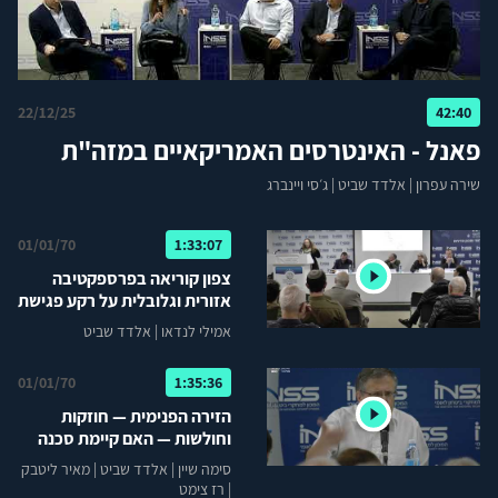
22/12/25
42:40
פאנל - האינטרסים האמריקאיים במזה"ת
שירה עפרון
|
אלדד שביט
|
ג׳סי ויינברג
01/01/70
1:33:07
צפון קוריאה בפרספקטיבה
אזורית וגלובלית על רקע פגישת
טראמפ-קים
אמילי לנדאו
|
אלדד שביט
01/01/70
1:35:36
הזירה הפנימית — חוזקות
וחולשות — האם קיימת סכנה
ליציבות המשטר?
סימה שיין
|
אלדד שביט
|
מאיר ליטבק
|
רז צימט