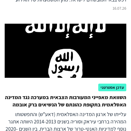
המדאיג, לקראת בחירות האמצע בנובמבר?
16.07.26
עדכן אסטרטגי
השוואת מאפייני המעורבות הצבאית במערכה נגד המדינה
האסלאמית בתקופת כהונתם של הנשיאים ברק אובמה
ודונלד טראמפ 2020-2014
עלייתו של ארגון המדינה האסלאמית (דאע"ש) והתפשטותו
המהירה ברחבי עיראק וסוריה בשנים 2014-2013 היוותה אתגר
נוסף למדיניות האנטי-טרור של ארצות הברית. בין השנים 2020-