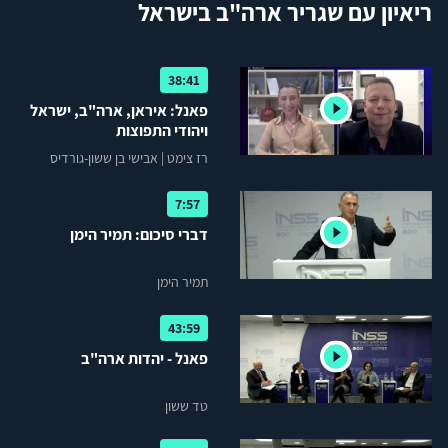
ריאיון עם שגריר ארה"ב בישראל
38:41
פאנל: איראן, ארה"ב, ישראל
ויהודי התפוצות
רז צימט
|
אבישי בן ששון-גורדיס
7:57
דברי סיכום: תמיר הימן
תמיר הימן
43:59
פאנל - יהדות ארה"ב
טד ששון