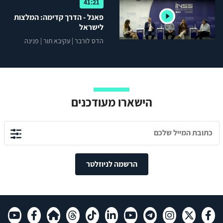
41:21
פאנל - הדרך קדימה: המלצות
לישראל
הדס לורבר
|
עקיבא תור
|
פנינה
שרביט ברוך
הישארו מעודכנים
הרשמה לניוזלטר