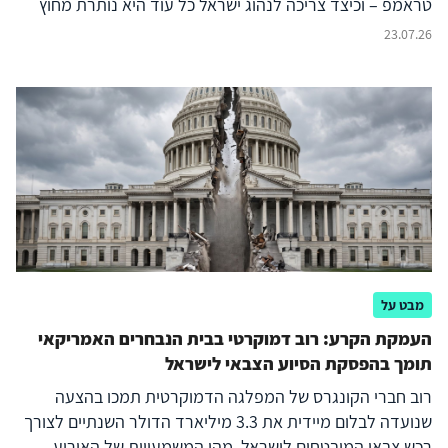
טראמפ – וכיצד צריכה לנהוג ישראל כל עוד היא נותרת מחוץ
לעימות?
23.07.26
מבט על
העמקת הקרע: רוב דמוקרטי בבית הנבחרים האמריקאי
תומך בהפסקת הסיוע הצבאי לישראל
רוב חברי הקונגרס של המפלגה הדמוקרטית תמכו בהצעה
שנועדה לבלום מיידית את 3.3 מיליארד הדולר השנתיים לצורך
רכש צבאי המובטחים לישראל. מהן המשמעויות של האירוע