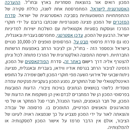
המכון רואים אור בהוצאות מסחריות בארץ ובחו"ל.
ההערכה
האסטרטגית לישראל
, המתפרסמת אחת לשנה, כוללת סקירה של
ההתפתחויות המשמעותיות בסביבה האסטרטגית של ישראל.
סדרת
המזכרים
של המכון מציגה מונוגרפיות שנכתבו ברובם על ידי חוקרי
המרכז ועוסקות בסוגיות אקטואליות עם השלכות ישירות למדיניות
ישראל. הרבעון של המכון,
עדכן אסטרטגי
, מתפרסם בעברית ובאנגלית,
כמו גם סדרת פרסומי
מבט על
. הפרסומים מופצים לכ-10,000 מנויים
בישראל וכמספר הזה - בחו"ל, וכן לציבור הרחב באמצעות הרשתות
החברתיות. רשימת התפוצה האלקטרונית של המרכז פתוחה לכול וניתן
להצטרף אליה דרך
רישום
באתר זה
.
סדרת
הפודקאסטים
של המכון,
הזמינה לציבור הרחב בגרסת אודיו ווידאו, בעברית ובאנגלית, מציעה
ניתוח שבועי של אירועי השעה מפי חוקרי המכון.
לשם שמירה על החופש
האינטלקטואלי של סגל החוקרים, נמנע המכון בעקביות מנקיטת עמדה
מוסדית כלשהי בנושאים הנתונים בוויכוח ציבורי. הדעות המובעות
בפרסומי המכון הן של המחברים לבדם ואין הן משקפות את הדעות של
המכון, של חבר הנאמנים, הוועד המנהל, חברי סגל המחקר או של מי
מהארגונים והאנשים הפרטיים, התומכים בו. פרסומה של עבודה
והוצאתה לאור על ידי המכון מצביע על כך שנמצאה ראויה לעיונו של
הציבור, אולם אין הדבר מרמז על אישור המכון למסקנותיה או
להמלצותיה.