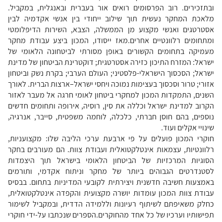
ובתזכירים. רוב הפרסומים רואים אור בעברית ובאנגלית, במקביל.
מלאכת המחקר נעשית תוך שילוב ייחודי בין אנשי אקדמיה לבין
אסטרטגים ואנשי מקצוע מן הממשלה, הצבא, השירות הדיפלומטי
ומתחומים רלוונטיים אחרים.
מאז ייסודו, המכון ביצע עבודת מחקר
מעמיקה בתחומים הקשורים באופן מסורתי לביטחונה הלאומי של
ישראל: המזרח התיכון כזירה אסטרטגית; דוקטרינת הביטחון של מדינת
ישראל; הסכסוך הישראלי-פלסטיני; העולם הערבי; בקרת נשק וביטחון
אזורי; טרור וסכסוך בעצימות נמוכה ויחסי ישראל–ארצות הברית.
לאורך
השנים, התמקדות המכון למחקרי ביטחון לאומי חרגה אל מעבר לאזור
הקרוב למדינת ישראל וכללה את סין, רוסיה, אירופה ותחומים חדשים
נוספים, בהם חוסן חברתי, כלכלה, לוחמה משפטית, סייבר, אנרגיה,
שינויי אקלים ועוד.
חוקרי המכון פועלים על פי ארבעת ערכי הליבה שלו: מקצועניות,
רלוונטיות, עצמאות אינטלקטואלית ועבודת צוות. הם מעורבים בחקר
הסוגיות המרכזיות של הביטחון הלאומי בישראל תוך היצמדות
לסטנדרטים הגבוהים ביותר של מחקר וניתוח אקדמי, ותורמים
באמצעות חשיבה חדשנית ויצירתית לקובעי המדיניות בתחום. בבסיס
עבודת צוות המכון עומדות יושרה מקצועית והקפדה אינטלקטואלית,
כחלק משאיפתם לשיתוף רעיונות וללמידה הדדית, ובמקביל לשימור
תפישותיו וערכיו של כל אחד מהחוקרים.
הספרים שנכתבו על-ידי חוקרי