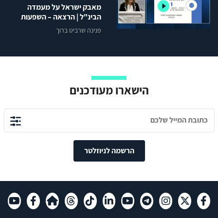
מאבק ישראל על מעמדה
הבינ"ל | הרצאה – השפעות
ההתנהלות הישראלית
פנינה שרביט ברוך
הישארו מעודכנים
הרשמה לניוזלטר