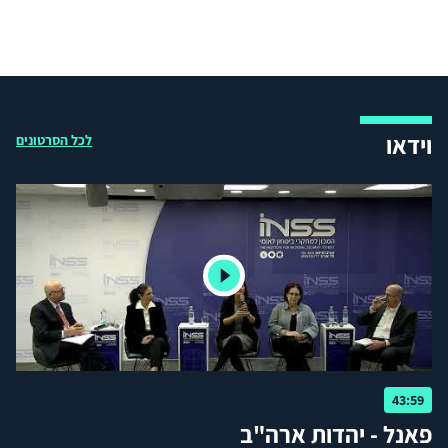
וידאו
לכל הסרטונים
43:59
פאנל - יהדות ארה"ב