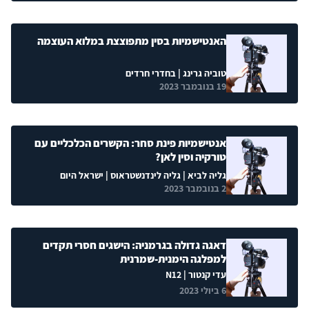
האנטישמיות בסין מתפוצצת במלוא העוצמה
טוביה גרינג
| בחדרי חרדים
19 בנובמבר 2023
אנטישמיות פינת סחר: הקשרים הכלכליים עם
טורקיה וסין לאן?
גליה לביא
|
גליה לינדנשטראוס
| ישראל היום
2 בנובמבר 2023
דאגה גדולה בגרמניה: הישגים חסרי תקדים
למפלגה הימנית-שמרנית
עדי קנטור
| N12
6 ביולי 2023