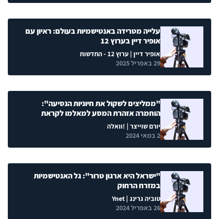
עלייה מטרידה באנטישמיות בעולם: ראיון עם
אופיר דיין בערוץ 12
אופיר דיין
| ערוץ 12 - החדשות
29 באפריל 2025
"ממליצים לשקול את חיוניות הנסיעה":
הוחמרה אזהרת המסע למאלמו לקראת
האירוויזיון
יורם שוייצר
| !וואלה
2 במאי 2024
"ישראל היא ארגון טרור": גל האנטישמיות
במזרח הרחוק
טוביה גרינג
| Ynet
26 באפריל 2024