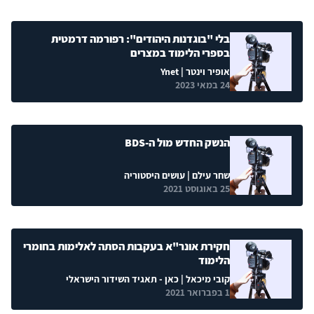
בלי "בוגדנות היהודים": רפורמה דרמטית
בספרי הלימוד במצרים
אופיר וינטר
| Ynet
24 במאי 2023
הנשק החדש מול ה-BDS
שחר עילם
| עושים היסטוריה
25 באוגוסט 2021
חקירת אונר"א בעקבות הסתה לאלימות בחומרי
הלימוד
קובי מיכאל
| כאן - תאגיד השידור הישראלי
1 בפברואר 2021