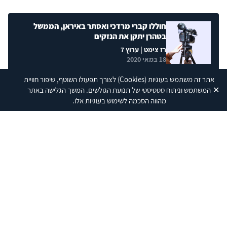
חוללו קברי מרדכי ואסתר באיראן, הממשל
בטהרן יתקן את הנזקים
רז צימט
| ערוץ 7
18 במאי 2020
אתר זה משתמש בעוגיות
(Cookies)
לצורך תפעולו השוטף, שיפור חוויית
✕
המשתמש וניתוח סטטיסטי של תנועת הגולשים. המשך הגלישה באתר
מהווה הסכמה לשימוש בעוגיות אלו.
מה משמר את השקט היחסי בגבול הצפוני שבין
ישראל ללבנון? ועד לאן חילחלה האנטישמיות
בעולם?
אורנה מזרחי
|
עודד ערן
| גלי צה"ל
27 בנובמבר 2019
אז מה אם הן 'אנטישמיות?' תנו להן להכנס
מיכל חטואל רדושיצקי
| Ynet
24 ביולי 2019