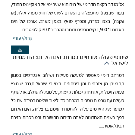
אל־מנדב בקצה הדרומי של הים הוא שער ימי אל האוקיינוס ההודי,
בעוד שבצפונו מתפצל הים האדום לשתי שלוחות: מפרץ אילת (או
עקבה) בצפון־מזרח, ומפרץ סואץ בצפון־מערב. אורכו של הים
האדום כ־ 1,900 קילומטרים ורוחבו המרבי כ־300 קילומטרים...
קרא/י עוד
שיתופי פעולה אזרחיים במרחב הים האדום: הזדמנויות
לישראל
המרחב הימי מאפשר למעשה פעילות ושילוב אינטרסים במגוון
תחומים, הן אזרחיים והן ביטחונים. רצוי כי ישראל תבנה שיתופי
פעולה ויכולות, או תחזק יכולות קיימות, על מנת להשתלב או לשתף
פעולה עם גורמים נוספים במרחב כדי ליצור שליטה במידה שתוכל
למזער את האיומים עליה ולהתמודד עימם בהצלחה. הים האדום
הפך בשנים האחרונות לאחת הזירות החשובות והמורכבות בזירה
הבינלאומית....
קרא/י עוד