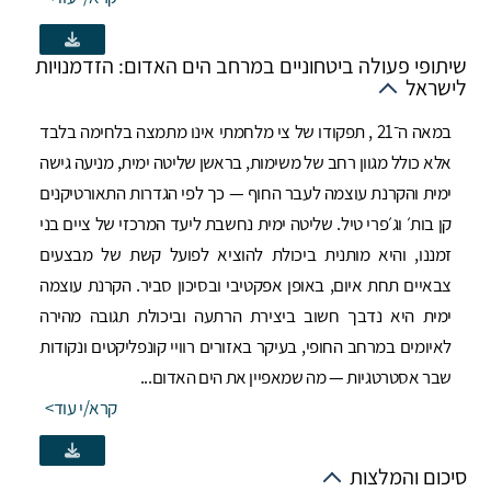
שיתופי פעולה ביטחוניים במרחב הים האדום: הזדמנויות
לישראל
במאה ה־21 , תפקודו של צי מלחמתי אינו מתמצה בלחימה בלבד
אלא כולל מגוון רחב של משימות, בראשן שליטה ימית, מניעה גישה
ימית והקרנת עוצמה לעבר החוף — כך לפי הגדרות התאורטיקנים
קן בות׳ וג׳פרי טיל. שליטה ימית נחשבת ליעד המרכזי של ציים בני
זמננו, והיא מותנית ביכולת להוציא לפועל קשת של מבצעים
צבאיים תחת איום, באופן אפקטיבי ובסיכון סביר. הקרנת עוצמה
ימית היא נדבך חשוב ביצירת הרתעה וביכולת תגובה מהירה
לאיומים במרחב החופי, בעיקר באזורים רוויי קונפליקטים ונקודות
שבר אסטרטגיות — מה שמאפיין את הים האדום...
קרא/י עוד
סיכום והמלצות