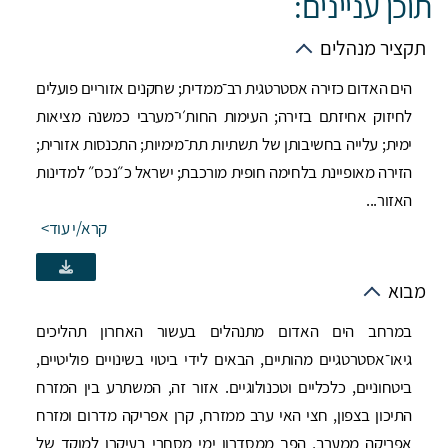
תוכן עניינים:
תקציר מנהלים
הים האדום כזירה אסטרטגית רב־ממדית; שחקנים אזוריים פועלים
לחיזוק אחיזתם בזירה; העימות החות׳י־מערבי כמשנה מציאות
ימית; עלייה בחשיבותן של תשתיות תת־מימיות; התכנסות אזורית;
הזירה מאופיינת בלחימה חופית מורכבת; ישראל כ״נכס״ למדינות
האזור...
קרא/י עוד
מבוא
במרחב הים האדום מתנהלים בעשור האחרון תהליכים
גיאו־אסטרטגיים מהותיים, הבאים לידי ביטוי בשינויים פוליטיים,
ביטחוניים, כלכליים וטכנולוגיים. אזור זה, המשתרע בין המזרח
התיכון בצפון, חצי האי ערב ממזרח, קרן אפריקה מדרום ומזרח
אפריקה ממערב, הפך ממסדרון ימי מסחרי בעיקרו למוקד של