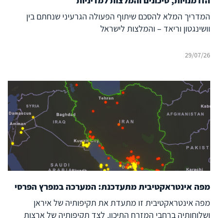
הזדמנויות, סיכונים והמלצות למדיניות
המדריך המלא להסכם שיתוף הפעולה הגרעיני שנחתם בין
וושינגטון וריאד – והמלצות לישראל
29/07/26
מפה אינטראקטיבית מתעדכנת: המערכה במפרץ הפרסי
מפה אינטראקטיבית זו מתעדת את תקיפותיה של איראן
ושלוחותיה ברחבי המזרח התיכון, לצד תקיפותיה של ארצות