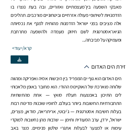
מאבקי השפעה בין־מעצמתיים ואזוריים, ובה בעת נוצרו בו
הזדמנויות לשיתופי פעולה אזרחיים וביטחוניים מורכבים. תהליכים
אלה מציבים בפני ישראל הזדמנות מהותית למנף את נכסיותה
הגיאו־אסטרטגית לשם חיזוק מעמדה ולהשפעה מתרחבת
ומעמיקה על סביבתה...
קרא/י עוד
זירת הים האדום
הים האדום הוא גוף ים המפריד בין היבשות אסיה ואפריקה ומהווה
שלוחה מוארכת של האוקיינוס ההודי. הוא מחובר באופן מלאכותי
לים התיכון באמצעות תעלת סואץ — אחת מהתשתיות
התחבורתיות החשובות ביותר בעולם. לחופיו שוכנות מדינות רבות
בעלות חשיבות אסטרטגית — ג׳יבוטי, אריתריאה, סודאן, מצרים,
ישראל, ירדן, ערב הסעודית ותימן — שרבות מהן נחשבות למוקדי
עימות או למצער לבעלות אתגרי שלטון פנימיים. מצר באב