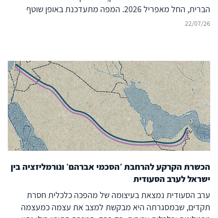
הברית, החל מאפריל 2026. המפה מתעדכנת באופן שוטף
ומבוססת על מודיעין ממקורות גלויים (OSINT), תיעוד חזותי,
22/07/26
הצהרות רשמיות ודיווחים בתקשורת. מטרת הפרויקט היא לספק
תמונת מצב נגישה, מבוססת-נתונים ועדכנית של העימות ככל
שהוא מתפתח.
הכשרת הקרקע להרחבת ׳הסכמי אברהם׳ ונורמליזציה בין
ישראל לערב הסעודית
ערב הסעודית נמצאת בעיצומה של מהפכה כלכלית חסרת
תקדים, שבמסגרתה היא מבקשת למצב את עצמה כמעצמה