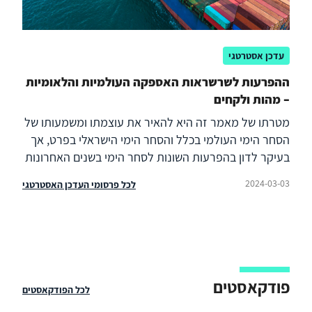
עדכן אסטרטגי
ההפרעות לשרשראות האספקה העולמיות והלאומיות
– מהות ולקחים
מטרתו של מאמר זה היא להאיר את עוצמתו ומשמעותו של
הסחר הימי העולמי בכלל והסחר הימי הישראלי בפרט, אך
בעיקר לדון בהפרעות השונות לסחר הימי בשנים האחרונות
בשל אירועי קיצון כמו תופעות אקלימיות, השלכות מגפת
2024-03-03
לכל פרסומי העדכן האסטרטגי
הקורונה ואירועים מדיניים כולל מלחמת חרבות ברזל, אשר
השלכותיה רק מתחילות להסתמן ולא ניתן עדיין לסוקרן
באופן מלא. בפרט, חלק במאמר זה דן בהפרעות הנוכחיות
בשרשראות האספקה עקב ההתקפות האיראניות והחות'יות
בנתיבי השיט בים האדום. הפרעות אלו מצביעות על נקודות
חולשה רבות ביציבותן ובקיומן של שרשראות האספקה
פודקאסטים
לכל הפודקאסטים
העולמיות, אשר מדינות העולם ובייחוד ישראל כה תלויות