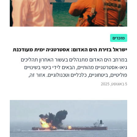
מזכרים
ישראל בזירת הים האדום: אסטרטגיה ימית מעודכנת
במרחב הים האדום מתנהלים בעשור האחרון תהליכים
גיאו-אסטרטגיים מהותיים, הבאים לידי ביטוי בשינויים
פוליטיים, ביטחוניים, כלכליים וטכנולוגיים. אזור זה,
המשתרע בין המזרח התיכון בצפון, חצי האי ערב ממזרח,
5 באוגוסט, 2025
קרן אפריקה מדרום ומזרח אפריקה ממערב, הפך למוקד
של מאבקי השפעה בין-מעצמתיים ואזוריים, ובה בעת נוצרו
בו הזדמנויות לשיתופי פעולה אזרחיים וביטחוניים מורכבים.
תהליכים אלה מציבים בפני ישראל הזדמנות מהותית למנף
את נכסיותה הגיאו-אסטרטגית לשם חיזוק מעמדה
ולהשפעה מתרחבת ומעמיקה על סביבתה. בשנים
האחרונות נרשמה בעולם עליית מדרגה בעיסוק במרחבי