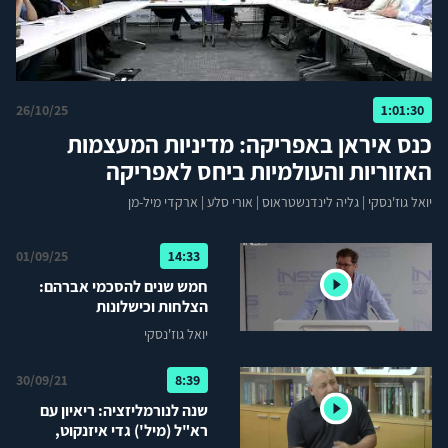
26/10/25
1:01:30
כנס איראן באפריקה: מדיניות המעצמות
האזוריות והעולמיות ביחס לאפריקה
יואל גוז'נסקי
|
גליה לינדנשטראוס
|
אורי סלע
|
ארקדי מיל-מן
01/09/25
14:33
חמש שנים להסכמי אברהם:
הצלחות וכישלונות
יואל גוז'נסקי
30/09/21
8:39
שנה לנורמליזציה: ריאיון עם
רא"ל (מיל') גדי איזנקוט,