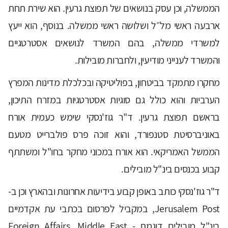
הממשלה, וכן עסק בנושאים של תפוצת גרעין. הוא שירת תחת
ארבעה ראשי מל״ל ושלושה ראשי ממשלה. בנוסף, הוא ייעץ
למשרדי ממשלה, בהם המשרד לנושאים אסטרטגיים
והמשרד לענייני מודיעין, ולחברות מובילות.
מחקרו מתמקד בביטחון, בפוליטיקה ובכלכלת מדינות המפרץ
הערביות והוא כולל גם סוגיות אסטרטגיות במזרח התיכון,
בראשם תפוצת גרעין. ד"ר גוז'נסקי שימש כעמית אורח
באוניברסיטת סטנפורד, והוא זוכה פרס פולברייט מטעם
הממשל האמריקאי. הוא אורח במכוני מחקר בחו"ל ומשתתף
קבוע בכנסים בינ"ל מובילים.
ד"ר גוז'נסקי כותב באופן קבוע בידיעות אחרונות ובהארץ וכן ב-
Jerusalem Post, במקביל לפרסום בכתבי עת אקדמיים
בינ"ל מובילים דוגמת - Foreign Affairs, Middle East