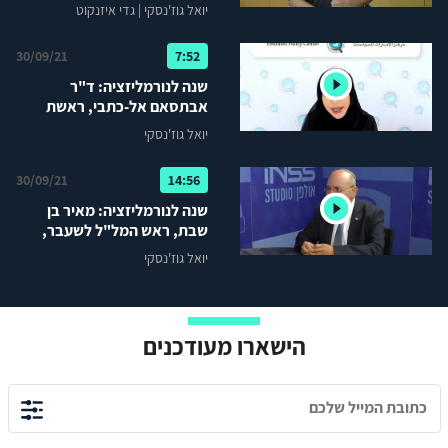
הרמטכ"ל לשעבר, בכנס INSS
יואל גוז'נסקי
|
גדי איזנקוט
30/09/21
7:52
שנה לנורמליזציה: ד"ר
אבתסאם אל-כתבי, ראשת
מרכז המדיניות של איחוד
יואל גוז'נסקי
האמירויות, בכנס INSS
30/09/21
14:56
שנה לנורמליזציה: מאיר בן
שבת, ראש המל"ל לשעבר,
בכנס INSS
יואל גוז'נסקי
הישארו מעודכנים