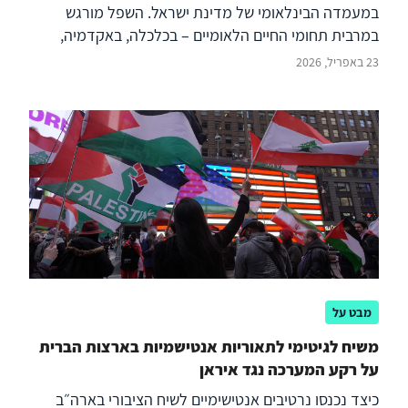
במעמדה הבינלאומי של מדינת ישראל. השפל מורגש
במרבית תחומי החיים הלאומיים – בכלכלה, באקדמיה,
בתרבות, בביטחון הקהילות היהודיות בתפוצות, ובעיקר
23 באפריל, 2026
בלגיטימיות הבסיסית של מדינת ישראל וזכותה להגן על
עצמה. הניסיונות לבודד את ישראל אינם חדשים, יש להם
בסיס במחלוקת על הפתרון הראוי לסכסוך הישראלי –
פלסטיני, בהתנגדות אידיאולוגית לקיום ישראל, וכן במגמות
דמוגרפיות ופוליטיות פנימיות במדינות שונות שאינם
קשורים בהכרח לישראל. עם זאת, מלחמת "חרבות ברזל"
חוללה שיא חדש בעוצמת המתקפה התודעתית ובניסיונות
הבידוד של ישראל – אתגר שאליו ישראל לא הייתה ערוכה
באופן מספק. מטרתו של מסמך מדיניות זה היא להצביע
על מגוון הכשלים מתוך רצון לתקן, ולהציג למקבלי
ההחלטות שורת צעדים מעשיים הנדרשים לשיפור.
מבט על
משיח לגיטימי לתאוריות אנטישמיות בארצות הברית
על רקע המערכה נגד איראן
כיצד נכנסו נרטיבים אנטישימיים לשיח הציבורי בארה״ב