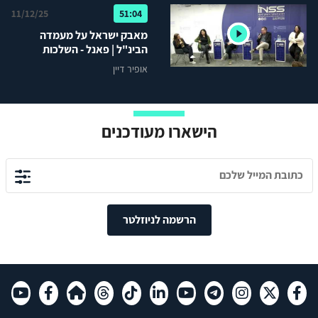
11/12/25
51:04
מאבק ישראל על מעמדה
הבינ"ל | פאנל - השלכות
מעשיות על ישראל
אופיר דיין
הישארו מעודכנים
הרשמה לניוזלטר