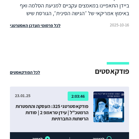
ביידן התאפיינו במאמצים עקביים למניעת הסלמה ואף
באימוץ אמריקאי של ״הגישה הסינית״, הגורסת שיש
להמעיט את השיח על נושאים שבמחלוקת ולהתמקד
2025-10-16
לכל פרסומי העדכן האסטרטגי
בנושאים שבהם ניתן לשתף פעולה. מאמצים אלו הצליחו
למנוע ממשברים משמעותיים ביחסים – הגדולים שבהם
ביקור ננסי פלוסי בטאיוואן והפלת בלון הריגול הסיני בשמי
ארצות הברית – להסלים לעימות בין-מעצמתי או אזורי.
יתרה מכך, דווקא מתוך משברים אלה צמחו מנגנון תיאום
אסטרטגי ורצף מפגשים בדרגים בכירים. מאמר זה מנתח
פודקאסטים
לכל הפודקאסטים
את הנושאים שהיו במוקד היחסים בארבע השנים הללו ובוחן
כיצד, למרות מתיחות גוברת בכל אחד מהם, הצליחו
המעצמות להימנע מעימות שבוודאי היה משפיע במידה
23.01.25
2:03:46
רבה מאוד על העולם כולו.
פודקאסטרטגי 325: העסקה והתפטרות
הרמטכ"ל | עידן טראמפ 2 | סודות
הרשתות החברתיות
להאזנה
לצפייה