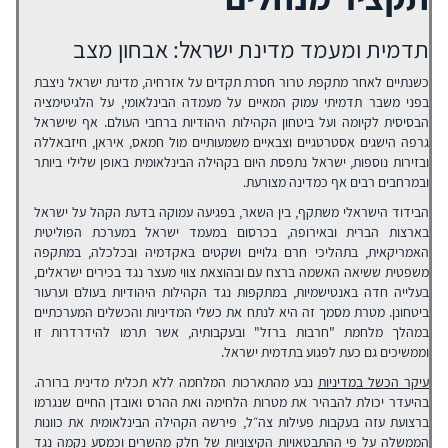
תדמית ומעמד מדינת ישראל: אבחון מצב
כשנתיים לאחר מתקפת טרור חסרת תקדים על אזרחיה, מדינת ישראל ניצבת
בפני משבר תדמיתי עמוק המאיים על מעמדה הבינלאומי, על הלגיטימציה
הבסיסית לקיומה ועל ביטחון הקהילות היהודיות ברחבי העולם. אף שישראל
גרפה הישגים אסטרטגיים וצבאיים משמעותיים מול חמאס, איראן, חיזבאללה
ובזירות נוספות, ישראל נתפסת היום בקהילה הבינלאומית באופן שלילי ביותר
ובמרחבים רבים אף כמדינה מצורעת.
הבידוד הישראלי משתקף, בין השאר, בפגיעה עמוקה בדעת הקהל על ישראל
בארצות הברית ובאירופה, בכרסום במעמד ישראל במערכת הפוליטית
האמריקאית, בתהליכי חרם גלויים ושקטים באקדמיה ובכלכלה, במתקפה
משפטית ששיאה האשמה ברצח עם ובהוצאת צווי מעצר נגד בכירים ישראלים,
בעלייה חדה באנטישמיות, במתקפות נגד הקהילות היהודיות בעולם וערעור
ביטחונן. מטרת מסמך זה היא לנתח את כשלי המדיניות והכשלים המערכתיים
במהלך מלחמת "חרבות ברזל" ובעקבותיה, אשר תרמו להידרדרות זו
וממשיכים גם כעת לפגוע בתדמית ישראל.
עיקר הכשל במדיניות
נבע מהתארכות המלחמה ללא תכלית מדינית ברורה.
בהיעדר יכולת להבהיר את מטרות הלחימה ואת ההרס ואובדן החיים שנגרמו
ברצועת עזה בעקבות פעילות צה״ל, פירשה הקהילה הבינלאומית את כוונות
הממשלה על פי ההתבטאויות הקיצוניות של חלק מהשרים וכמסע נקמה נגד