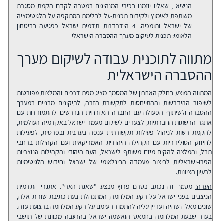
הנשיא , שאליו יוזמנו בכירי המנהיגים במטרה לקדם הקמת מסגרת
משותפת לאימוץ ולקידום תכנית-על לבלימת המתקפה על הלגיטימציה
של ישראל ותומכיה. 4 הידרדרות תדמית ישראל כפגיעה בביטחון
הלאומי: תכנית לשיקום מערך ההסברה הישראלי
מתווה לתוכנית עבודה לשיקום מערך
ההסברה הישראלית
המתווה המוצע בחלק האחרון של המסמך מציג מפת דרכים והמלצות מפורטות
לשיפור ההידרשות וההתייחסות לתקשורת הזרה, לתיקונים מבניים במערך
ההסברה ולשיתוף הפעולה עם החברה האזרחית הנדרשים להתמודדות עם
אתגר הרשתות החברתיות, לצעדים לשיקום מעמד ישראל באקדמיה העולמית,
להקמת רשות לניהול פעילות תקשורתית ענפה בערבית ובפרסית, לפעילות
לחיזוק הסולידריות עם הקהילה היהודית האמריקאית ועם הקהילות ברחבי
תבל, והמלצה להקים מיזם משותף לישראל, העם היהודי והקהילות הנוצריות
הפרו-ישראליות לביצור מעמדה הבינלאומי של ישראל וחידוש הלגיטימיות
לרעיון הציונות.
הערה:
מסמך זה נכתב בטרם פרוץ מבצע "שאגת הארי". אתגרי התדמית
הניצבים בפני ישראל על רקע המלחמה, המתנהלת בעת כתיבת שורות אלה,
שונים מאלה שהיה ועדיין עליה להתמודד עימם על רקע המלחמה ברצועת עזה.
בעוד שבעת המלחמה בחמאס הואשמה ישראל בהרעבה מכוונת של תושבי