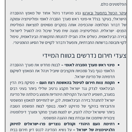
הפלסטינים כולם.
עיקר הכשל בתפעול ובארגון
נבע מהיעדר ניהול אחוד של מאמץ ההסברה
הישראלי, בעיקר בגלל אי-מינוי ראש מערך הסברה לאומי ופוליטיזציה עמוקה
של דברור המלחמה שהכפיפה אותה במקרים מסוימים למציאות הפוליטית
הפנים- ישראלית. הפוליטיזציה מנעה שיח פעיל שיכול היה להועיל לישראל
בזירה הבינלאומית. כשלים אלה הובילו להזנחת התקשורת הבינלאומית, טיפול
לקוי ותבוסה ברשתות החברתיות, ותפעול ודברור לקויים של הסיוע ההומניטרי.
צעדי חירום נדרשים בטווח המיידי
מינוי ראש מערך הסברה לאומי –
לבנות מחדש את מערך ההסברה
הלאומי כגוף בעל סמכויות ותקציבים שיוביל וינהל את המאמץ לשיקום
תדמיתה של מדינת ישראל.
הקמת צוות חירום לטיפול בהאשמת רצח העם –
פסיקת בית הדין
הבינלאומי לצדק נגד ישראל תקבע נרטיב שלילי ביותר בעיני רבים
במערב, תשפיע לרעה על הקהילות היהודיות ותפגע ביכולתה של מדינת
ישראל להתנהל בזירה הבינלאומית. לכן, יש להתייחס למאמץ המשפטי
והדוברותי בהיקף של פרויקט לאומי. בנוסף לצוות המשפט הטובה
ביותר שישראל יכולה להציג, יש למנות מערך מחקר ומערך דיפלומטיה
ציבורית שיתמכו את עבודת צוות ההגנה המשפטי.
רתימת העם היהודי וקהלים נוצריים פרו-ישראלים לחיזוק
הלגיטימציה של ישראל –
על נשיא המדינה לכנס דיון חירום בבית