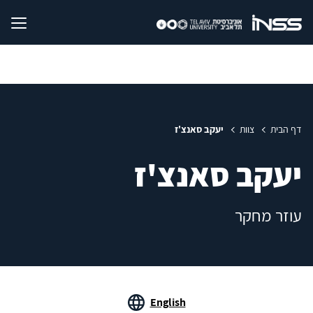
דף הבית
צוות
יעקב סאנצ'ז
יעקב סאנצ'ז
עוזר מחקר
English