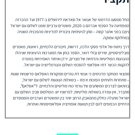
החל ממסעו הדרמטי של אנואר אל-סאדאת לירושלים ב-1977 ועד ההכרזה
המפתיעה על הסכמי אברהם ב-2020, משטרים ערביים שפנו לשלום עם ישראל
ניצבו בפני אתגר קשה – מתן לגיטימיות ציבורית למדיניות מהפכנית השנויה
במחלוקת עמוקה.
דרך ניתוח של אלפי פסקי הלכה, דרשות, חיבורים הלכתיים, ראיונות, מאמרים
פובליציסטיים, שירים ובולי דואר, הספר בוחן את המערכות הרעיוניות שניהלו
ההנהגות הפוליטיות והדתיות של מצרים, ירדן ואיחוד האמירויות במטרה
להקנות הכשר דתי-אסלאמי להסכמי השלום והנורמליזציה עם ישראל.
ממצאי המחקר מדגימים כי אנשי דת גוזרים ממקורות האסלאם פרשנויות שונות
– מתחרות ולעיתים הפוכות זו מזו – בשאלות הנוגעות לשלום עם ישראל,
בהתאם לצרכים המשתנים של גורמי כוח פוליטיים והלכתיים. ל"אסלאם",
מתברר, אין עמדה בשאלות פוליטיות; לפרשניו יש. הפולמוס סביב השלום עם
ישראל מתגלה כחלק מהמאבק הרחב יותר בין המשטרים הערביים והממסדים
הדתיים הכפופים להם לבין תנועות אופוזיציה אסלאמיסטיות ואחרות.