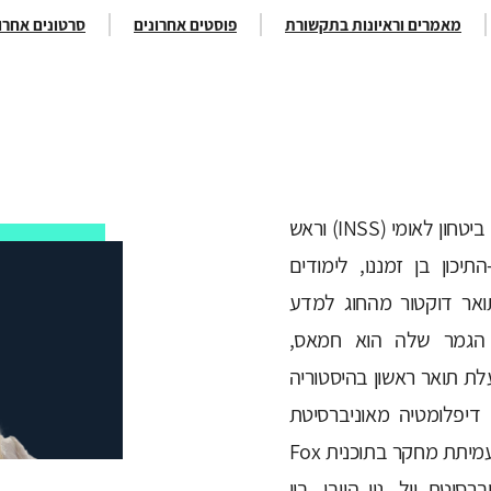
מאמרים וראיונות בתקשורת
פוסטים אחרונים
סרטונים אחרו
ד"ר כרמית ולנסי הינה חוקרת בכירה במכון למחקרי ביטחון לאומי (INSS) וראש
יכון בן זמננו, לימודים
ואר דוקטור מהחוג למדע
 הגמר שלה הוא חמאס,
. היא בעלת תואר ראשון בהיסטוריה
דיפלומטיה מאוניברסיטת
תל-אביב. בין השנים 2010-2011 ד"ר ולנסי הייתה עמיתת מחקר בתוכנית Fox
וניברסיטת ייל, ניו הייבן. בין