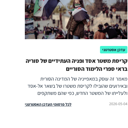
עדכן אסטרטגי
קריסת משטר אסד ופניה העתידיים של סוריה
בראי ספרי הלימוד הסוריים
מאמר זה עוסק במאפייניה של המדינה הסורית
ובאירועים שהובילו לקריסת משטרו של בשאר אל-אסד
ולעלייתו של המשטר החדש, כפי שהם משתקפים
בתוכנית הלימודים הממלכתית בשנים2017 ‒2026,[i]
2026-05-04
לכל פרסומי העדכן האסטרטגי
מתוך הנחה שתוכניות לימוד הן כלי עזר בהערכה
האסטרטגית (Curriculum Informed Strategic
Assessment, CISA). הניסיון מלמד כי ניתן להתבונן