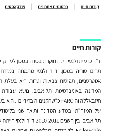
קורות חיים
פרסומים אחרונים
פודקאסטים
קורות חיים
תחום סוריה במכון. ד"ר ולנסי מתמחה במזרח-הת
אסטרטגיים, תפיסות צבאיות וטרור. היא בעלת ת
המדינה באוניברסיטת תל-אביב. נושא עבודת
חיזבאללה וה-FARC כ"שחקנים היברידיים"
של המזה"ת ובמדע המדינה ותואר שני בלימודי 
Fellowship ללימודים בינלאומיים ואזוריים בא