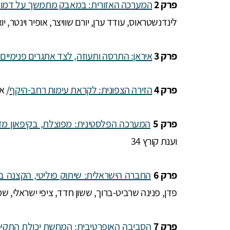
פרק 2
המערכה האזורית: במאבק מתמשך על דמותו
לינדנשטראוס, עודד ערן, יורם שוויצר, אופיר וינטר, יואל 
פרק 3
איראן: התרסה ותעוזה, לצד אתגרים פנימיים
פרק 4
הזירה הצפונית: לקראת עימות רחב-היקף
/ א
פרק 5
המערכה הפלסטינית: מפוצלת, בקיפאון מד
וענת קורץ 34
פרק 6
החברה הישראלית: שיתוק פוליטי, הקצנה ב
פדן, פנינה שרביט-ברוך, ששון חדד, ציפי ישראלי, שמוא
פרק 7
הסביבה האופרטיבית: המחשת יכולת התקיפ