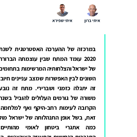
איתי ברון
איתי שפירא
במרכזה של ההערכה האסטרטגית לשנת
2020 עומד המתח שבין עוצמתה הברורה
של ישראל והצלחותיה המרשימות בתחומים
השונים לבין האפשרות שמצב עניינים חיובי
זה יתגלה כזמני ושברירי. מתח זה נובע
משורה של גורמים העלולים להוביל בשנה
הקרובה לעימות רחב-היקף ואף למלחמה.
זאת, בשל אופן התנהלותה של ישראל מול
כמה אתגרי ביטחון לאומי מהותיים:
התגברות הנחישות והתעוזה האיראניות, הן