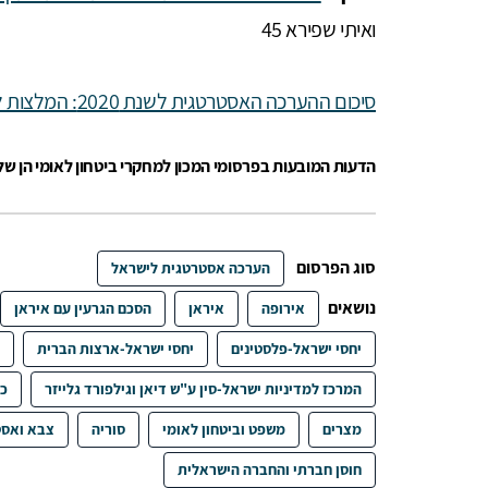
ואיתי שפירא 45
סיכום ההערכה האסטרטגית לשנת 2020: המלצות למדיניות
הדעות המובעות בפרסומי המכון למחקרי ביטחון לאומי הן ש
סוג הפרסום
הערכה אסטרטגית לישראל
נושאים
אירופה
איראן
הסכם הגרעין עם איראן
יחסי ישראל-פלסטינים
יחסי ישראל-ארצות הברית
המרכז למדיניות ישראל-סין ע"ש דיאן וגילפורד גלייזר
כל
מצרים
משפט וביטחון לאומי
סוריה
צבא ואסט
חוסן חברתי והחברה הישראלית