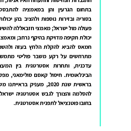
בתחום הגרעין והן במאמציה להתבסס
בסוריה ובזירות נוספות ולהציב בהן יכולות
פעולה מול ישראל; מאמצי חזבאללה להשיג
יכולת תקיפה מדויקת בהיקף נרחב; ומאמצי
חמאס להביא להקלת הלחץ בעזה ולהשפי
מתרחשים על רקע משבר פוליטי מתמשך
עדכנית, ותחרות אסטרטגית בין המעצ
הבינלאומית. חיסול קאסם סולימאני, מפק
בראשית שנת 2020, מעניק 
להסלמה והצורך לגבש אסטרטגיה ישראלי
בחובו פוטנציאל לתפנית אסטרטגית.