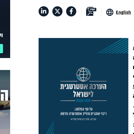
English
וע