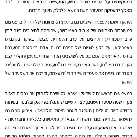
המתקיימים על אדמת סוריה בסיוע התעשייה הצבאית הסורית - ניכר
מאמץ להעמקת המעורבות גם בנושאי כלכלה, חינוך ותרבות.
איראן רושמת לעצמה הישגים גם בתימן: הניצחונות של החות'ים; צמצום
המעורבות הצבאית של איחוד האמירויות, שהובילה לחיכוכים בינה לבין
ערב הסעודית; והלחצים על ערב הסעודית עצמה, בעיקר בקונגרס
האמריקאי, על רקע סוגיות של הפרת זכויות אדם במסגרת המערכה
בתימן. האיראנים הפכו בפועל לשושביני הסדר עתידי בתימן (תהליך שבו
מעורב גם האו"ם), זאת באמצעות יצירת "מעטפת דיפלומטית" לחות'ים.
הסדר זה יבטיח את מעמדם של החות'ים עצמם, ודרכם את השפעתה של
איראן.
המשמעות הראשונה לישראל - איראן ממשיכה לתחזק את נכסיה באזור
ואף רשמה מספר הישגים, לצד קשיים שהתגלו בעיראק ובלבנון ובפיתוח
פרויקט דיוק הטילים (והאתגר לאחר חיסול סולימאני). איראן מתכוונת
להישאר בסוריה ובונה תשתיות צבאיות, פוליטיות, כלכליות וחברתיות -
שיבטיחו את השפעתה על המתרחש בסוריה לטווח ארוך. היא גם הצליחה
לבסס שיתוף פעולה עם רוסיה במרחב הסורי, למרות חילוקי הדעות