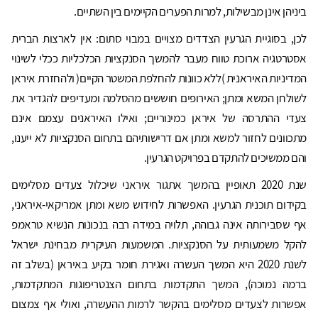
ביניהן אינן מבשילות, למרות הפערים הקיימים בין השתיים.
לכן, בסוגיית הגרעין הצדדים מצויים במבוי סתום: אין לארצות הברית
אסטרטגיה ארוכת טווח מעבר להמשך הסנקציות הכלכליות ככלי לשינוי
המדיניות האיראנית )ללא כוונות להחלפת המשטר הקיים( ולהחזרת איראן
לשולחן המשא ומתן; האירופים חוששים מהסלמה ומעדיפים להגדיר את
צעדי ההתרסה של איראן כמינוריים; ואילו האיראנים עצמם אינם
מתכוונים לחזור למשא ומתן אם דרישותיהם בתחום הסנקציות לא ייענו,
והם ממשיכים להתקדם בפרויקט הגרעין.
שנת 2020 תאופיין בהמשך אתגור איראני שיכלול צעדים מסלימים
בקידום תוכנית הגרעין. האפשרות לחידוש משא ומתן אמריקאי-איראני,
אף שסבירותה אינה גבוהה, תלויה במידה רבה בנכונות הנשיא טראמפ
להקל משמעותית על הסנקציות. המשמעות העיקרית מבחינת ישראל
לשנת 2020 היא המשך העשרה ואגירת חומר בקיע באיראן (בשלב זה
ברמה נמוכה), המשך התקדמות בתחום הצנטריפוגות המתקדמות,
אפשרות לצעדים מסלימים בהקשר לרמות ההעשרה, ואולי אף צמצום