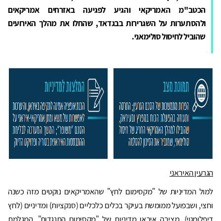
הכטב"מ האמריקאי והגיע לפגיעה באזרחים אמריקאים
ולהסתערות על השגרירות בבגדאד, שהחלו את מהלך האירועים
שהוביל לחיסול סולימאני.
הגרעין האיראני
למול המדיניות של "מקסימום לחץ" שהאמריקאים נוקטים מזה כשנה
וחצי, ושבפועל ממומשת בעיקר בכלים כלכליים (סנקציות) ומדיניים (לחץ
דיפלומטי), מציבה איראן מדיניות של "מקסימום התנגדות", המגלמת