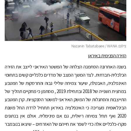
צילום: Nazanin Tabatabaee / WANA
הזירה הפנימית באיראן
בשנה האחרונה הסתמנה הצלחה של המשטר האיראני לייצב את הזירה
הכלכלית-חברתית. לצד המשך המצב של מדדים כלכליים קשים בתחומי
האינפלציה, האבטלה, שיעור צמיחה שלילי גבוה והתרסקות של המטבע
במחצית השנייה של 2018 ובתחילת 2019 , מסתמן כי מתקיים תהליך של
התייצבות והסתגלות של המשק האיראני למשטר הסנקציות. קרן המטבע
הבינלאומית מעריכה כי האינפלציה באיראן תתחיל לרדת החל משנת
2020 ואף תחל צמיחה ריאלית, גם אם מינימלית. אולם אין בנתונים
מקרו-כלכליים אלה כדי לשפר את חייהם של האזרחים – שיצאו בנובמבר