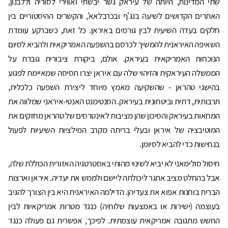
שתי המדינות, היותה של עיראק גשר יבשתי ואווירי לסוריה וללבנון,
האתרים הקדושים לשיעה בנג'ף ובכרבלאא', והקשרים ההיסטוריים בין
חלקים בעדה השיעית לבין גורמים באיראן. כל זאת, כשברקע עומדת
השאיפה האיראנית להמשיך לכרסם בהשפעה האמריקאית ולהביא לסיום
הנוכחות האמריקאית בעיראק. אולם, ביקורת ציבורית גוברת על
הממשלה העיראקית והזיהוי שלה עם איראן יצרו תסיסה שמאיימת לפגוע
בהישגי טהראן - שהשקיעה מאמץ מיוחד ליצירת השפעה כלכלית,
תרבותית, דתית וביטחונית בעיראק. הסנטימנט האנטי-איראני שמלווה את
המחאות בעיראק והסיכון שהן מציבות לאינטרסים של טהראן מחזקים את
המוטיבציה של איראן ובעלי בריתה מקרב המילציות השיעיות לפעול
בנחישות כדי להביא לסיומן.
חיסול סולימאני לא יביא לשינוי מהותי באסטרטגיה האזורית הכוללת שלה,
אבל בהחלט מציב אתגר ליכולתה ליישם ולממש את יעדיה. איראן וארצות
הברית בוחנות אפוא את צעדיהן. הדילמה האיראנית היא בין הצורך להגיב
בעוצמה (ישירות או באמצעות שלוחיה) כנגד מטרות אמריקאיות לבין
החשש מתגובה אמריקאית עוצמתית. לפיכך, אפשרית גם פעולה כנגד