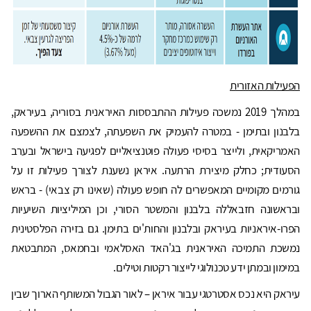
הפעילות האזורית
במהלך 2019 נמשכה פעילות ההתבססות האיראנית בסוריה, בעיראק,
בלבנון ובתימן - במטרה להעמיק את השפעתה, לצמצם את ההשפעה
האמריקאית, ולייצר בסיסי פעולה פוטנציאליים לפגיעה בישראל ובערב
הסעודית; כחלק מיצירת הרתעה. איראן נשענת לצורך פעילות זו על
גורמים מקומיים המאפשרים לה חופש פעולה (שאינו רק צבאי) - בראש
ובראשונה חזבאללה בלבנון והמשטר הסורי, וכן המיליציות השיעיות
הפרו-איראניות בעיראק ובלבנון והחות'ים בתימן. גם בזירה הפלסטינית
נמשכת התמיכה האיראנית בג'האד האסלאמי ובחמאס, המתבטאת
במימון ובמתן ידע טכנולוגי לייצור רקטות וטילים.
עיראק היא נכס אסטרטגי עבור איראן – לאור הגבול המשותף הארוך שבין