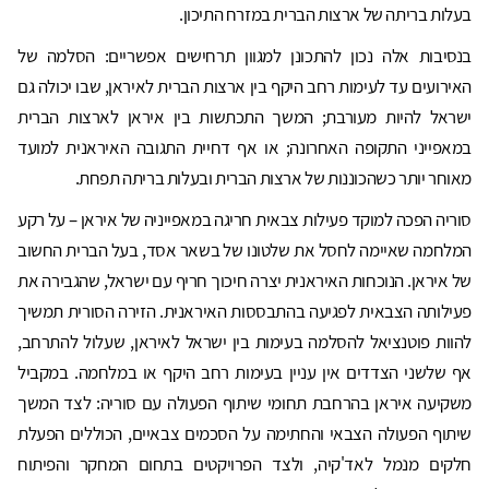
בעלות בריתה של ארצות הברית במזרח התיכון.
בנסיבות אלה נכון להתכונן למגוון תרחישים אפשריים: הסלמה של
האירועים עד לעימות רחב היקף בין ארצות הברית לאיראן, שבו יכולה גם
ישראל להיות מעורבת; המשך התכתשות בין איראן לארצות הברית
במאפייני התקופה האחרונה; או אף דחיית התגובה האיראנית למועד
מאוחר יותר כשהכוננות של ארצות הברית ובעלות בריתה תפחת.
סוריה הפכה למוקד פעילות צבאית חריגה במאפייניה של איראן – על רקע
המלחמה שאיימה לחסל את שלטונו של בשאר אסד, בעל הברית החשוב
של איראן. הנוכחות האיראנית יצרה חיכוך חריף עם ישראל, שהגבירה את
פעילותה הצבאית לפגיעה בהתבססות האיראנית. הזירה הסורית תמשיך
להוות פוטנציאל להסלמה בעימות בין ישראל לאיראן, שעלול להתרחב,
אף שלשני הצדדים אין עניין בעימות רחב היקף או במלחמה. במקביל
משקיעה איראן בהרחבת תחומי שיתוף הפעולה עם סוריה: לצד המשך
שיתוף הפעולה הצבאי והחתימה על הסכמים צבאיים, הכוללים הפעלת
חלקים מנמל לאד'קיה, ולצד הפרויקטים בתחום המחקר והפיתוח