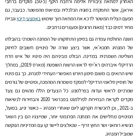
האחרון למחאה ציבורית אלימה ורחבת היקף (כ-150 מוקדים ברחבי
איראן), אשר התמקדה בסוגיה הכלכלית ובמיאוס מהמשטר. כבעבר, גם
הפעם הצליח המשטר לדכא את המחאה תוך שימוש
באמצעי דיכוי
וגביית
מחיר דמים כבד (מאות הרוגים) ומעצרים נרחבים.
השנה החולפת עמדה גם בסימן התחזקותו של המחנה השמרני בהובלתו
של המנהיג חמנא'אי, אשר ביצע שורה של מינויים חשובים לחיזוק
השליטה השמרנית במדינה. הבולט מביניהם היה מינויו של איש הדת
הרדיקלי איברהים רא'יסי לראש הרשות השופטת (מארס 2019), במהלך
שיש הרואים בו משום סימון היורש האפשרי העתידי למנהיג. כך גם מינויו
של חוסיין סלאמי הרדיקלי למפקד משמרות המהפכה, ומינויים של גורמים
שמרניים לראשי ועדות בפרלמנט. כל הצעדים הללו מהווים גם צעד
מקדים לקראת הבחירות לפרלמנט בפברואר 2020 והבחירות לנשיאות
ב-2021 , וכן להכשרת הקרקע ליום שאחרי המנהיג – כאשר יגיע. בפועל,
המינויים מחלישים את המחנה הפרגמטי יותר, שמייצגיו הם בין השאר
הנשיא רוחאני ושר החוץ זריף – שנאלצים ליישר קו עם המדיניות הנוקשה
שמוביל המנהיג.