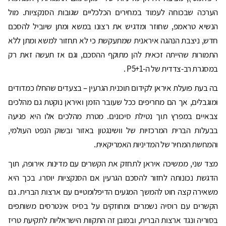
הערכה שבכוחה לעמוד במחירים הכלכליים שגובות הסנקציות. מול
הנשיא טראמפ, שחוזר ומדגיש את רצונו במשא ומתן שיוביל להסכם
חדש, ניצבת הנהגה איראנית שמתעקשת כי לא תחזור למשא ומתן ללא
התמורות שהייתה זכאית להן מתוקף ההסכם, וגם אז תעשה זאת רק
במסגרת רב-צדדית של ה-P5+1 .
בה בעת פועלת איראן לקידום תוכנית הגרעין – בצעדים שהחלו כמדודים
ומוגבלים, אך הם מחריפים ככל שעובר הזמן ואיראן נוקטת גם מהלכים
צבאיים במפרץ תוך נטילת סיכונים. מטרת מהלכים אלו היא פגיעה
בבעלות הברית המרכזיות של וושינגטון באזור ובשוק הנפט העולמי,
והמחשת המחיר של המדיניות האמריקאית.
מצד שני, ממשיכה איראן לתחזק את הקשרים עם מדינות אירופה, תוך
הדגשת נכונותה לחזור להסכם הגרעין אם הסנקציות יוסרו. בכך היא
משאירה קצה חוט להמשך המגעים הדיפלומטיים עם ארצות הברית. גם
הקשרים עם רוסיה נשמרים ומחוזקים על בסיס אינטרסים משותפים
בסוריה ונגד ארצות הברית, ובמובן זה התקוות הישראליות לתקיעת טריז