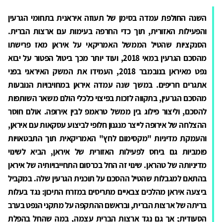
השנה החולפת עמדה בסימן של תעוזה איראנית בתחומי הגרעין
והפעילות האזורית, תוך כדי החרפה בעימות עם ארצות הברית.
הסנקציות שהטיל הממשל האמריקאי על איראן מאז פרישתו
מהסכם הגרעין במאי 2018, ועוד יותר מכך ביטול הפטור על יבוא
נפט מאיראן בנובמבר 2018, העמידו את המשק האיראני בפני
אתגרים חריפים. במשך שנה עמדה איראן במחויבויות הנובעות
מהסכם הגרעין, בתקווה לזכות בפיצוי כלכלי הולם משאר השותפות
להסכם, וליצור פילוג בין ממשל טראמפ לבין אירופה. אולם חוסר
ההצלחה של אירופה לייצר מנגנון חלופי לביצוע עסקאות עם איראן,
והעמקת מדיניות "מקסימום לחץ" האמריקאית תוך התבטאויות
פומביות גם ביחס לפעילות האזורית של איראן, הביא לשינוי
מדיניותה של טהראן. שינוי זה החל בכרסום התחייבויותיה של איראן
בהתאם למגבלות שהטיל ההסכם על תוכנית הגרעין שלה. במקביל
ביצעה איראן מהלכים צבאיים מתריסים במזרח התיכון: נגד בעלות
בריתה של ארצות הברית, ובראשם ההתקפה על מתקני הנפט בערב
הסעודית; אך גם נגד ארצות הברית עצמה, במה שהחל בהפלת