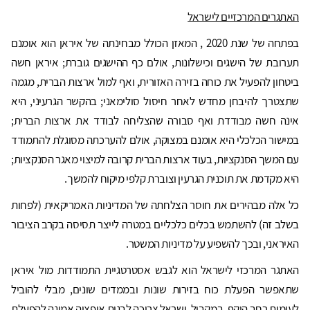
האתגרים המרכזיים לישראל
בפתחה של שנת 2020 , המאזן הכולל מבחינתה של איראן הוא אומנם
תערובת של הישגים וכישלונות, אולם כף ההישגים גוברת; איראן חשה
ביטחון להפעיל את כוחה בזירה האזורית, ואף למול ארצות הברית, מגמה
שתצטרך להיבחן מחדש לאחר חיסול סולימאני; בהקשר הגרעיני, היא
אינה חשה מבודדת ואף סבורה שהצליחה לבודד את ארצות הברית;
במישור הכלכלי היא אומנם במצוקה, אולם להערכתה מסוגלת להתמודד
עם המשך הסנקציות, בעוד ארצות הברית קרובה למיצוי מאגר הסנקציות;
היא מקדמת את תוכנית הגרעין וצוברת קלפי מיקוח להמשך.
כל אלה מבהירים את חוסר הצלחתה של המדיניות האמריקאית (לפחות
בשלב זה) להשתמש בכלים כלכליים במטרה לייצר תסיסה בקרב הציבור
האיראני, ובכך להשפיע על מדיניות המשטר.
האתגר המרכזי לישראל הוא לגבש אסטרטגיית התמודדות מול איראן
שתאפשר הפעלת כוח בזירות שונות ובממדים שונים, מבלי להוביל
לעימות רחב היקף. במקביל, ישראל צריכה לבנות אופציה אמינה להפעלת