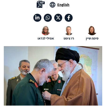
English
סימה שיין
רז צימט
אמילי לנדאו