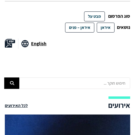
סוג הפרסום
מבט על
נושאים
איראן
איראן – פנים
English
אירועים
לכל האירועים