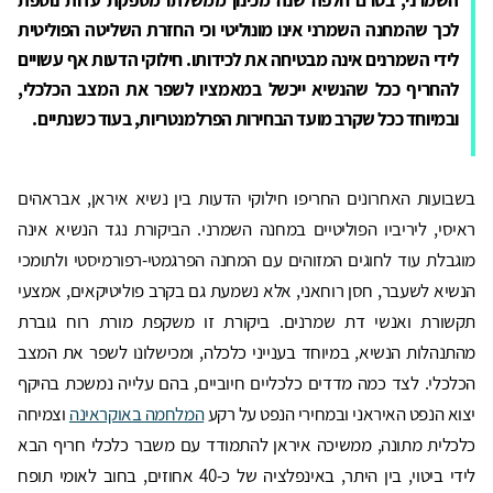
לכך שהמחנה השמרני אינו מונוליטי וכי החזרת השליטה הפוליטית
לידי השמרנים אינה מבטיחה את לכידותו. חילוקי הדעות אף עשויים
להחריף ככל שהנשיא ייכשל במאמציו לשפר את המצב הכלכלי,
ובמיוחד ככל שקרב מועד הבחירות הפרלמנטריות, בעוד כשנתיים.
בשבועות האחרונים החריפו חילוקי הדעות בין נשיא איראן, אבראהים
ראיסי, ליריביו הפוליטיים במחנה השמרני. הביקורת נגד הנשיא אינה
מוגבלת עוד לחוגים המזוהים עם המחנה הפרגמטי-רפורמיסטי ולתומכי
הנשיא לשעבר, חסן רוחאני, אלא נשמעת גם בקרב פוליטיקאים, אמצעי
תקשורת ואנשי דת שמרנים. ביקורת זו משקפת מורת רוח גוברת
מהתנהלות הנשיא, במיוחד בענייני כלכלה, ומכישלונו לשפר את המצב
הכלכלי. לצד כמה מדדים כלכליים חיוביים, בהם עלייה נמשכת בהיקף
יצוא הנפט האיראני ובמחירי הנפט על רקע
המלחמה באוקראינה
וצמיחה
כלכלית מתונה, ממשיכה איראן להתמודד עם משבר כלכלי חריף הבא
לידי ביטוי, בין היתר, באינפלציה של כ-40 אחוזים, בחוב לאומי תופח