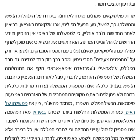
ובגירעון תקציבי חמור.
שורת פוליטיקאים שמרנים מתחו לאחרונה ביקורת על התנהלות הנשיא
וממשלתו. כך, למשל, טען הפעיל הפוליטי, אבו-אלקאסם ראופיאן, בריאיון
לאתר החדשות ח'בר אונליין, כי לממשלתו של ראיסי אין הניסיון והידע
הדרושים לניהול ענייני המדינה. הוא האשים את הנשיא כי אינו מוכן לשתף
פעולה עם פוליטיקאים, שאינם נמנים עם תומכיו המובהקים, ונשען אך ורק
על "מהפכנים צעירים" חסרי ניסיון ומסב בכך נזק כבד למדינה. גם חבר
המג'לס, ע'לאם-עלי ג'עפרזאדה אימאן-אבאדי תקף את התנהלותה
הכושלת של הממשלה הגורמת, לדבריו, סבל לאזרחים. הוא ציין כי הבנת
הנשיא בענייני כלכלה אינה מספקת, הממשלה נעדרת מדיניות כלכלית
ברורה ולא ניתן לפתור את מצוקותיהם המחריפות של האזרחים באמצעות
סיסמאות. הפעיל הפוליטי השמרני, מוחמד מהאג'רי, ציין את
ממשלתו של
ראיסי
כאחת הממשלות החלשות ביותר שכיהנו
באיראן
מאז המהפכה
האסלאמית. הוא טען שניסיונו של ראיסי כראש הרשות השופטת לשעבר
אינו מספיק לניהול ענייני המדינה וכי לחברי המג'לס אין כל ברירה אלא
להתייצב מול הממשלה ולשמש כאופוזיציה. לדבריו, ראיסי יוכל להצליח