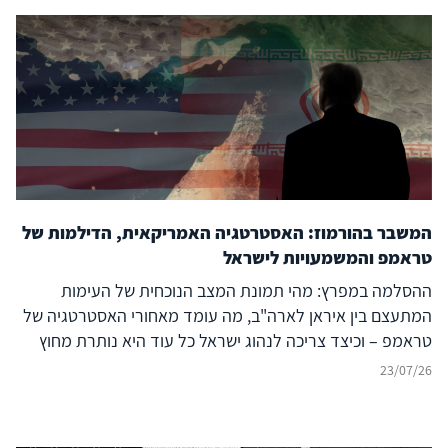
המשבר בהורמוז: האסטרטגיה האמריקאית, הדילמות של
טראמפ והמשמעויות לישראל
ההסלמה במפרץ: מהי תמונת המצב הנוכחית של העימות
המתעצם בין איראן לארה"ב, מה עומד מאחורי האסטרטגיה של
טראמפ – וכיצד צריכה לנהוג ישראל כל עוד היא נותרת מחוץ
לעימות?
23/07/26