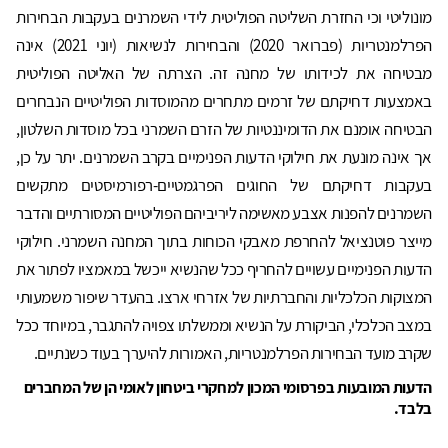
מונוליטי וכי החזרת השליטה הפוליטית לידי השמרנים בעקבות הבחירות
הפרלמנטריות (פברואר 2020) והבחירות לנשיאות (יוני 2021) אינה
מבטיחה את לכידותו של מחנה זה. הצרתה של האליטה הפוליטית
באמצעות דחיקתם של זרמים מתחרים מהמוסדות הפוליטיים הנבחרים
הבטיחה אומנם את הדומיננטיות של הזרם השמרני בכל מוסדות השלטון,
אך אינה מונעת את חילוקי הדעות הפנימיים בקרב השמרנים. יתר על כן,
בעקבות דחיקתם של החוגים הפרגמטיים-רפורמיסטים מתקשים
השמרנים להפנות אצבע מאשימה ליריביהם הפוליטיים המסורתיים והדבר
מייצר פוטנציאל להחרפת מאבקי הכוחות בתוך המחנה השמרני. חילוקי
הדעות הפנימיים עשויים להחריף ככל שהנשיא ייכשל במאמציו לפתור את
המצוקות הכלכליות והחברתיות של אזרחי ארצו. בהעדר שיפור משמעותי
במצב הכלכלי, הביקורת על הנשיא וממשלתו צפויה להתגבר, במיוחד ככל
שקרב מועד הבחירות הפרלמנטריות, האמורות להיערך בעוד כשנתיים.
הדעות המובעות בפרסומי המכון למחקרי ביטחון לאומי הן של המחברים
בלבד.