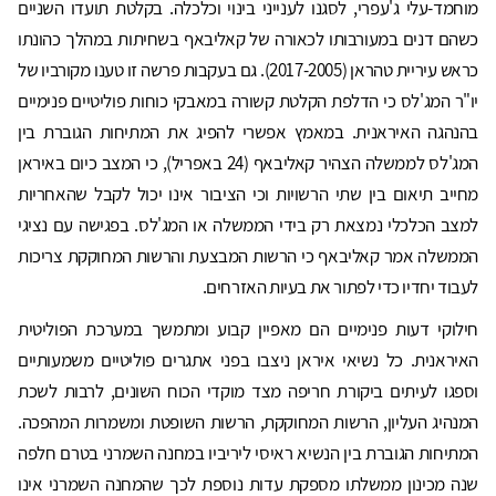
מוחמד-עלי ג'עפרי, לסגנו לענייני בינוי וכלכלה. בקלטת תועדו השניים
כשהם דנים במעורבותו לכאורה של קאליבאף בשחיתות במהלך כהונתו
כראש עיריית טהראן (2017-2005). גם בעקבות פרשה זו טענו מקורביו של
יו"ר המג'לס כי הדלפת הקלטת קשורה במאבקי כוחות פוליטיים פנימיים
בהנהגה האיראנית. במאמץ אפשרי להפיג את המתיחות הגוברת בין
המג'לס לממשלה הצהיר קאליבאף (24 באפריל), כי המצב כיום באיראן
מחייב תיאום בין שתי הרשויות וכי הציבור אינו יכול לקבל שהאחריות
למצב הכלכלי נמצאת רק בידי הממשלה או המג'לס. בפגישה עם נציגי
הממשלה אמר קאליבאף כי הרשות המבצעת והרשות המחוקקת צריכות
לעבוד יחדיו כדי לפתור את בעיות האזרחים.
חילוקי דעות פנימיים הם מאפיין קבוע ומתמשך במערכת הפוליטית
האיראנית. כל נשיאי איראן ניצבו בפני אתגרים פוליטיים משמעותיים
וספגו לעיתים ביקורת חריפה מצד מוקדי הכוח השונים, לרבות לשכת
המנהיג העליון, הרשות המחוקקת, הרשות השופטת ומשמרות המהפכה.
המתיחות הגוברת בין הנשיא ראיסי ליריביו במחנה השמרני בטרם חלפה
שנה מכינון ממשלתו מספקת עדות נוספת לכך שהמחנה השמרני אינו