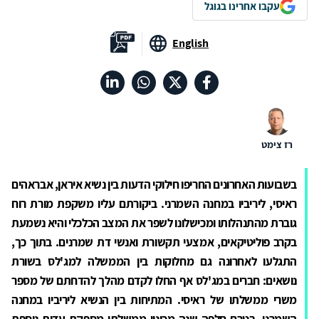
עקבו אחרינו בגוגל
English
רז צימט
בשבועות האחרונים החריפו חילוקי הדעות בין נשיא איראן, אבראהים
ראיסי, ליריביו במחנה השמרני. ביקורתם עליו משקפת מורת רוח
גוברת מהתנהלותו ומכישלונו לשפר את המצב הכלכלי והיא נשמעת
בקרב פוליטיקאים, אמצעי תקשורת ואנשי דת שמרנים. בתוך כך,
התגלעו לאחרונה גם מחלוקות בין הממשלה למג'לס בשורת
נושאים: חברים במג'לס אף החלו לקדם מהלך להדחתם של מספר
משרי ממשלתו של ראיסי. המתיחות בין הנשיא ליריביו במחנה
השמרני, בטרם חלפה שנה מכינון ממשלתו מספקת עדות נוספת