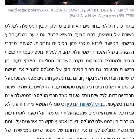
בתוך כך, התגלעו בחודשים האחרונים מחלוקות בין הממשלה למג'לס
בשורה של נושאים, בהם הצעת הנשיא לבטל את שער מטבע החוץ
הרשמי, המיועד ליבוא מוצרי מזון בסיסיים ותרופות. לטענת מבקרי
ההצעה, ביטול השער הרשמי עלול להביא לעלייה נוספת במחירי מוצרי
היסוד ולהחרפת המצוקות בקרב השכבות החלשות. חילוקי דעות בין
הרשויות התעוררו גם סביב הצעת חוק של המג'לס להגביל את הגישה
לרשתות חברתיות שמבקריו, ובהם גם הנשיא, חוששים מפני השפעתו על
עסקים איראנים רבים המספקים מקומות עבודה ותלויים בגישה לרשתות
חברתיות זרות. לכל אלה נוספו טענות מצד חברי מג'לס כי הממשלה אינה
נוהגת בשקיפות
בנוגע לשיחות הגרעין
וכי מנהלי המשא ומתן הגרעיני לא
עמדו על הקווים האדומים שנקבעו על ידי המשטר. על רקע חילוקי הדעות
הגוברים בין הממשלה למג'לס, דיווחו אמצעי תקשורת איראנים על יוזמה
מתגבשת במג'לס לקדם את הדחתם של מספר שרים בממשלתו של
הנשיא, בהם שר העבודה והרווחה ושר התעשיה והמסחר.