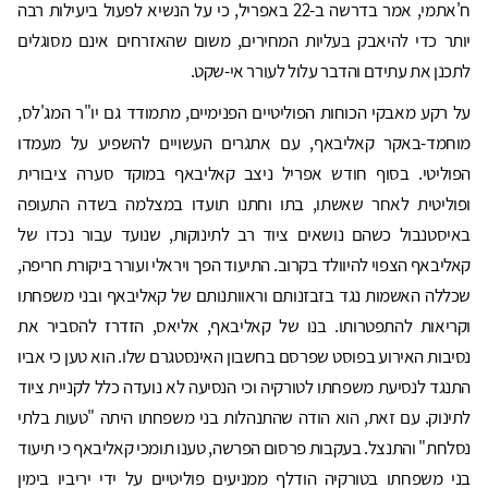
ח'אתמי, אמר בדרשה ב-22 באפריל, כי על הנשיא לפעול ביעילות רבה
יותר כדי להיאבק בעליות המחירים, משום שהאזרחים אינם מסוגלים
לתכנן את עתידם והדבר עלול לעורר אי-שקט.
על רקע מאבקי הכוחות הפוליטיים הפנימיים, מתמודד גם יו"ר המג'לס,
מוחמד-באקר קאליבאף, עם אתגרים העשויים להשפיע על מעמדו
הפוליטי. בסוף חודש אפריל ניצב קאליבאף במוקד סערה ציבורית
ופוליטית לאחר שאשתו, בתו וחתנו תועדו במצלמה בשדה התעופה
באיסטנבול כשהם נושאים ציוד רב לתינוקות, שנועד עבור נכדו של
קאליבאף הצפוי להיוולד בקרוב. התיעוד הפך ויראלי ועורר ביקורת חריפה,
שכללה האשמות נגד בזבזנותם וראוותנותם של קאליבאף ובני משפחתו
וקריאות להתפטרותו. בנו של קאליבאף, אליאס, הזדרז להסביר את
נסיבות האירוע בפוסט שפרסם בחשבון האינסטגרם שלו. הוא טען כי אביו
התנגד לנסיעת משפחתו לטורקיה וכי הנסיעה לא נועדה כלל לקניית ציוד
לתינוק. עם זאת, הוא הודה שהתנהלות בני משפחתו היתה "טעות בלתי
נסלחת" והתנצל. בעקבות פרסום הפרשה, טענו תומכי קאליבאף כי תיעוד
בני משפחתו בטורקיה הודלף ממניעים פוליטיים על ידי יריביו בימין