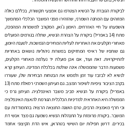
לביקורת הגוברת על הנשיא הצטרפו גם אמצעי תקשורת, בכללם כאלה
המזוהים עם המחנה השמרני, שהזהירו מפני המשבר הכלכלי המתמשך
והשפעתו על חיי האזרחים. היומון ג'ואן, המקורב למשמרות המהפכה,
מתח (14 באפריל) ביקורת על הצהרת הנשיא, שתלה בגורמים הפועלים
מאחורי הקלעים את האחריות לעליות המחירים הנמשכות. לטענת היומון,
גם שותפיו של ראיסי המחזיקים במשרות ניהוליות נושאים באחריות
להתייקרויות. זאת ועוד, אם אכן פועלת יד נעלמה מאחורי הקלעים,
משמעות הדבר שהממשלה אינה שולטת בכלכלת המדינה. העיתון קרא
לנשיא לא לבזבז עוד זמן ולממש את הבטחות הבחירות שלו, שעוררו
בקרב הציבור ציפיות לשיפור המצב. גם העיתון השמרני רסאלת מתח (13
באפריל) ביקורת על הנשיא סביב משבר האינפלציה. העיתון גרס כי
הממשלה היא האחראית למדיניות הכלכלית הגורמת להאצת האינפלציה
וכי חרף מאמציה הרבים, טרם הושגה התוצאה הרצויה בהתמודדות עם
המשבר. ביקורת מרומזת על התנהלות הנשיא נשמעה גם מצד אנשי דת
בכירים. דרשן תפילות יום השישי בטהראן, איש הדת הקיצוני אחמד