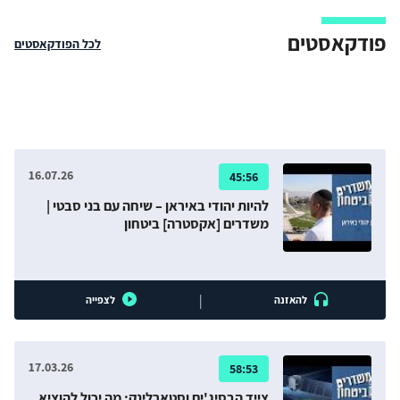
פודקאסטים
לכל הפודקאסטים
16.07.26
45:56
להיות יהודי באיראן – שיחה עם בני סבטי |
משדרים [אקסטרה] ביטחון
|
להאזנה
לצפייה
17.03.26
58:53
צייד הבסיג'ים וסטארלינק: מה יכול להוציא