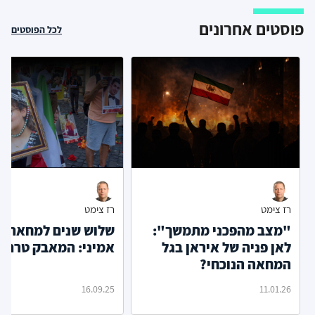
פוסטים אחרונים
לכל הפוסטים
רז צימט
רז צימט
"מצב מהפכני מתמשך":
שלוש שנים למחאת 
לאן פניה של איראן בגל
אמיני: המאבק טרם ה
המחאה הנוכחי?
16.09.25
11.01.26