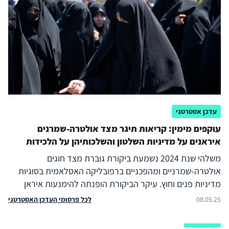
עדכן אסטרטגי
עוקפים מימין: קריאות תיגר מצד אולטרה-שמרנים
איראנים על מדיניות השלטון והשלכותיהן על הלכידות
השלטונית
משלהי שנת 2024 נשמעת ביקורת גוברת מצד חוגים
אולטרה-שמרניים ומהפכניים ברפובליקה האסלאמית בסוגיות
מדיניות פנים וחוץ. עיקר הביקורת הופנתה להימנעות איראן
מתגובה לתקיפה הישראלית ב-26 באוקטובר 2024, לכישלונות
לכל פרסומי העדכן האסטרטגי
08.05.25
האיראניים בסוריה על רקע קריסת משטר אסד ולהחלטה לעכב
את מימוש חוק הרעלה, שנועד להחריף את הענישה על הפרת