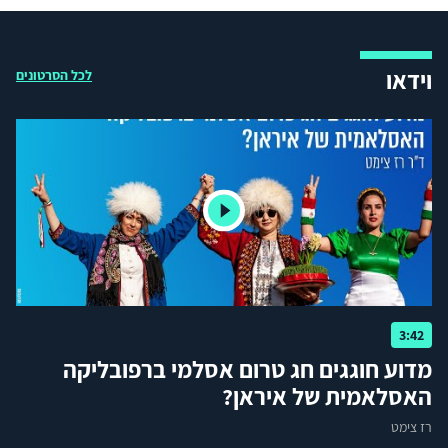
וידאו
לכל הסרטונים
3:42
מדוע חוגגים חג טרום אסלמי ברפובליקה
האסלאמית של איראן?
רז צימט