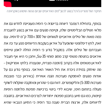
תחקיר הוול סטריט ג'ורנל בנוגע לכטב''מים האיראניים שבהם נעשה שימוש באוקראינה
בנוסף, בתחילת דצמבר דיווחה בריטניה כי רוסיה מעוניינת לחדש גם את
מלאי הטילים הבליסטיים שלה, וקיימה מגעים עם איראן בנוגע להעברת
כמה מאות של טילים איראניים לטווחים של 300 ו-700 ק״מ לרוסיה. עם
זאת, לחץ דיפלומטי שהופעל על איראן בעקבות הדיווחים מנע עד כה את
העברתם של טילים אלה. במקביל נודע כי רוסיה החלה לאמן טייסים
איראנים בהטסת מטוסי קרב מסוג סוחוי Su-35, ויתכן כי היא אף תעביר
לאיראן מטוסים אלה בקרוב (הזמנה מצרית, שנעצרה בלחץ אמריקאי) -
מה שיחזק במידה ניכרת את חיל האוויר האיראני. בנוסף נודע גם על
אודות מגעים לאספקת מערכות הגנה אווירית (באיראן כבר מוצבות
מערכות 300-S) והליקופטרים. דווח גם כי טהראן ומוסקבה שוקלות לשתף
פעולה בתחום הימי, שיבוא לידי ביטוי ברכישת ספינות מלחמה רוסיות
קיימות, כמו גם סיוע בתכנון ספינות ייחודיות לצרכים האיראניים. בתגובה
לדיווחים אלה, ארצות הברית טענה נגד רוסיה כי הסיוע הצבאי שהיא