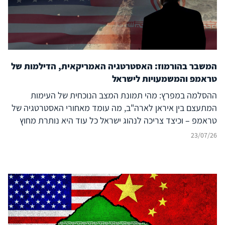
המשבר בהורמוז: האסטרטגיה האמריקאית, הדילמות של
טראמפ והמשמעויות לישראל
ההסלמה במפרץ: מהי תמונת המצב הנוכחית של העימות
המתעצם בין איראן לארה"ב, מה עומד מאחורי האסטרטגיה של
טראמפ – וכיצד צריכה לנהוג ישראל כל עוד היא נותרת מחוץ
לעימות?
23/07/26