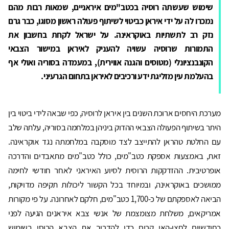
שימוש שעשתה רוסיה בכטב"מים איראניים, שמאות רבות מהם
נמכרו לה על ידי איראן כביטוי לשיתוף פעולה ראשון מסוגו, כבר גרם
נזק רב לתשתיות באוקראינה. על ישראל לקחת בחשבון את
התמורות שרוסיה עשויה להעניק לאיראן במישור הצבאי
הקונבנציונלי (מטוסים והגנה אווירית), במעמדה בסוריה ואולי אף
בהעלמת עין מזליגת ידע ורכיבים לאיראן בתחום הגרעיני.
מערכת היחסים ארוכת השנים בין איראן לרוסיה, כפי שבאה לידי ביטוי בין
היתר בשיתוף הפעולה הצבאי ההדוק ביניהן במלחמה בסוריה, עלתה שלב
עם החלטת טהראן להתייצב לצד מוסקבה במלחמתה נגד אוקראינה.
זאת, באמצעות אספקת כטב"מים, כולל כטב"מים מתאבדים והדרכה
אופרטיבית. ההזדקקות הרוסית לסיוע האיראני לאחר חודשי לחימה
ממושכים באוקראינה, ובמיוחד בכל הקשור ליכולות תקיפה מדויקות,
הביאה לאספקתם של כ-1,700 כטב"מים, חלקם לאחרונה. על פי מקורות
אמריקאים, משלחת מצומצמת של אנשי צבא איראנים הגיעה לפני
כחודשיים לחצי-האי קרים כדי להדריך את הצבא הרוסי בשימוש