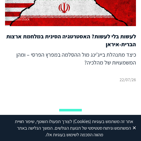
Shutterstock
לעשות בלי לעשות? האסטרטגיה הסינית במלחמת ארצות
הברית-איראן
כיצד מתנהלת בייג'ינג מול ההסלמה במפרץ הפרסי – ומהן
המשמעויות של מהלכיה?
22/07/26
הישארו מעודכנים
אתר זה משתמש בעוגיות
(Cookies)
לצורך תפעולו השוטף, שיפור חוויית
✕
המשתמש וניתוח סטטיסטי של תנועת הגולשים. המשך הגלישה באתר
מהווה הסכמה לשימוש בעוגיות אלו.