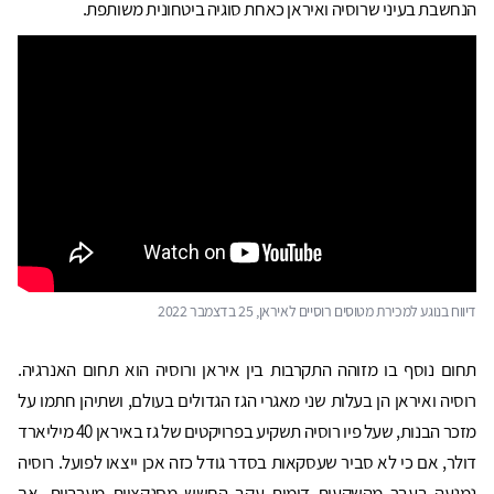
הנחשבת בעיני שרוסיה ואיראן כאחת סוגיה ביטחונית משותפת.
דיווח בנוגע למכירת מטוסים רוסיים לאיראן, 25 בדצמבר 2022
תחום נוסף בו מזוהה התקרבות בין איראן ורוסיה הוא תחום האנרגיה.
רוסיה ואיראן הן בעלות שני מאגרי הגז הגדולים בעולם, ושתיהן חתמו על
מזכר הבנות, שעל פיו רוסיה תשקיע בפרויקטים של גז באיראן 40 מיליארד
דולר, אם כי לא סביר שעסקאות בסדר גודל כזה אכן ייצאו לפועל. רוסיה
נמנעה בעבר מהשקעות דומות עקב החשש מסנקציות מערביות, אך