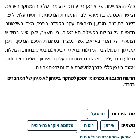
כולל ההסתייעות של איראן בידע רוסי להקמתו של כור המחקר באראכ.
המשך הממשק בין איראן לבין התשתית הגרעינית הרוסית עלול לייצר
זליגה לתוכנית הגרעין הצבאית עקב הקפדה רופפת מצד השלטונות
הרוסיים על גבולות הפעילות האיראנית. בין השאר, יתכן סיוע בחידוש
הפעלתו של הכור באראכ, אשר נעצרה במסגרת הסכם הגרעין. ייתכן
ששיתוף הפעולה בין המדינות יבוא לידי ביטוי גם בסיוע בתחום הצוללות
המונעות גרעינית - אפשרות שאותה העלתה איראן בשנים האחרונות,
אמנם באופן כללי, כדרך להעשרת אורניום לרמה צבאית.
הדעות המובעות בפרסומי המכון למחקרי ביטחון לאומי הן של המחברים
בלבד.
סוג הפרסום
מבט על
נושאים
איראן
רוסיה
מלחמת אוקראינה-רוסיה
איראן – המערכת הבינלאומית