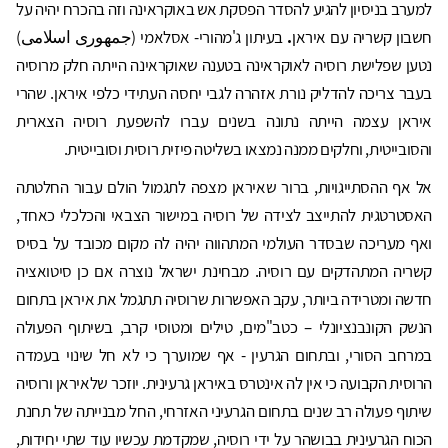
למערב בניסיון להגיע להסדר הפסקת אש באוקראינה וזה בהכרח יהיה על
חשבון קשריה עם איראן
.
בעיתון ג'מהורי- אסלאמי (جمهوری اسلامی)
נטען שפלישת רוסיה לאוקראינה בטענה שאוקראינה הייתה חלק מרוסיה
בעבר צריכה להדליק נורת אזהרה לגבי יחסה העתידי כלפי איראן. שהרי
איראן עצמה הייתה נתונה בשנים עברו להשפעת רוסיה הצארית
והסובייטית, וחלקים ממנה נמצאו בשליטה פיזית רוסית וסובייטית.
אל אף ההסתייגויות, ברור שאיראן מצפה לתגמול הולם עבור החלטתה
האסטרטגית להתייצב לצידה של רוסיה במישור הצבאי והכלכלי כאחד,
ואף מעריכה שבסדר העולמי המתהווה יהיה לה מקום מכובד על בסיס
קשריה המתהדקים עם רוסיה. מבחינת ישראל נוצרה אם כן סיטואציה
חדשה ומטרידה ביותר, עקב האפשרות שרוסיה תתגמל את איראן בתחום
הנשק הקונבנציונלי – כטב"מים, טילים ומטוסי קרב, בשיתוף הפעולה
במרחב הסורי, ובתחום הגרעין - אף שמוערך כי לא חל שינוי בעמדה
הרוסית הקבועה כי אין לה אינטרס באיראן גרעינית. יוזכר שלאיראן ורוסיה
שיתוף פעולה רב שנים בתחום הגרעיני האזרחי, החל מבנייתה של תחנת
הכוח הגרעינית בבושהר על ידי רוסיה, שמקדמת עכשיו עוד שתי יחידות,