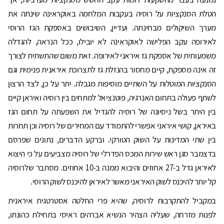
הטלת הסנקציות על רוסיה בעקבות המלחמה באוקראינה שינתה את
מערך השיקולים מבחינתה. ועדיין, השיבושים באספקת הגז הרוסי
לאירופה עקב הפלישה לאוקראינה לא יובילו, ככל הנראה, להגדלה
משמעותית של אספקת גז איראני לאירופה. זאת משום שהתשתית לצורך
זה אינה מספקת, קיים מחסור בהנזלת גז לתצרוכת איראנית פנימית וגם
הסנקציות המוטלות על השתיים מוסיפות מגבלה. יתר על כן, לצד הרצון
לשתף פעולה בתחום האנרגיה, פוטנציאל למתחים בין רוסיה ואיראן קיים
בין היתר בשל ניסיונה של רוסיה להגדיל את השפעתה על תחום הגז
באיראן, קושי איראני אפשרי להתמודד עם המחירים של רוסיה וכן תחרות
בין שתי המדינות על השוק הטורקי. וברקע הדברים, נתונים שפרסם
בדצמבר סגן ראש שירות המכס הפדרלי של רוסיה מצביעים על כי היצוא
לאיראן גדל ב-27 אחוזים והיבוא ממנה ב-10 אחוזים. מסתבר שלרוסיה
קל יותר להיכנס לשוק האיראני מאשר לאיראן להיכנס לשוק הרוסי.
במקביל להתקרבות לרוסיה, שהיא פרי החלטה אסטרטגית איראנית
לפנות מזרחה, שעליה הצהיר הנשיא אברהים ראיסי בתחילת כהונתו,