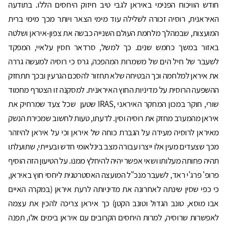
חודש הוויכוח הפנימי באיראן לגבי טיב חיזוק היחסים הללו. בתודעה
האיראנית, רוסיה זכורה לשלילה עוד מימי הצאר ויותר מכך מימי ברית
המועצות, שבמהלך מלחמת העולם השנייה כבשה את צפון-איראן ושלטה
באזור במשך כחמש שנים. כך למשל, סרדאר חסין עלאיי, המפקד
לשעבר של חיל הים של משמרות המהפכה, גרס כי רוסיה למעשה גררה
את איראן למלחמה וכך הבטיחה שלא תחזור להסכם הגרעין ובכך תתחזק
ההשפעה הרוסית על מדיניות החוץ האיראנית. למסקנה זו הצטרף מחמוד
שורי, חוקר במכון המחקר האיראני ,IRAS שטען שכל צעד שמרחיק את
איראן מהמערב מחזק את רוסיה וסין. לדעתו, טעות לחשוב שמכירת הנשק
מאיראן לרוסיה מעידה על הגברת כוחה של איראן וכי על איראן להיזהר
מכך שצעדים מעין אלו ייצרו עבורה מצב בינלאומי חדש ובעייתי, שתועלתו
תהיה פחותה מעלותו ושאי אפשר יהיה להיחלץ ממנו. על הטיעון הזה הוסיף
פרופ' פרג'י ראד, לשעבר מנכ"ל המועצה האסטרטגית ליחסי חוץ באיראן,
כי כפי שסין שינתה לאחרונה את מדיניותה לרעת איראן (במקרה האיים
אבו מוסא, טונב הגדול וטונב הקטן) כך איראן צריכה להכין את עצמה
לאפשרות שרוסיה, למרות היחסים הקרובים עם איראן בימים אלו, תפנה