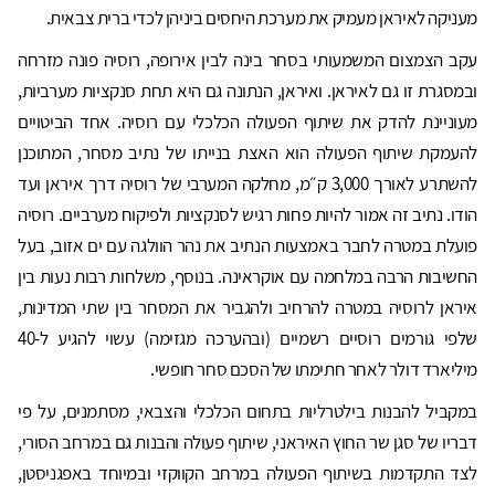
מעניקה לאיראן מעמיק את מערכת היחסים ביניהן לכדי ברית צבאית.
עקב הצמצום המשמעותי בסחר בינה לבין אירופה, רוסיה פונה מזרחה
ובמסגרת זו גם לאיראן. ואיראן, הנתונה גם היא תחת סנקציות מערביות,
מעוניינת להדק את שיתוף הפעולה הכלכלי עם רוסיה. אחד הביטויים
להעמקת שיתוף הפעולה הוא האצת בנייתו של נתיב מסחר, המתוכנן
להשתרע לאורך 3,000 ק״מ, מחלקה המערבי של רוסיה דרך איראן ועד
הודו. נתיב זה אמור להיות פחות רגיש לסנקציות ולפיקוח מערביים. רוסיה
פועלת במטרה לחבר באמצעות הנתיב את נהר הוולגה עם ים אזוב, בעל
החשיבות הרבה במלחמה עם אוקראינה. בנוסף, משלחות רבות נעות בין
איראן לרוסיה במטרה להרחיב ולהגביר את המסחר בין שתי המדינות,
שלפי גורמים רוסיים רשמיים (ובהערכה מגזימה) עשוי להגיע ל-40
מיליארד דולר לאחר חתימתו של הסכם סחר חופשי.
במקביל להבנות בילטרליות בתחום הכלכלי והצבאי, מסתמנים, על פי
דבריו של סגן שר החוץ האיראני, שיתוף פעולה והבנות גם במרחב הסורי,
לצד התקדמות בשיתוף הפעולה במרחב הקווקזי ובמיוחד באפגניסטן,