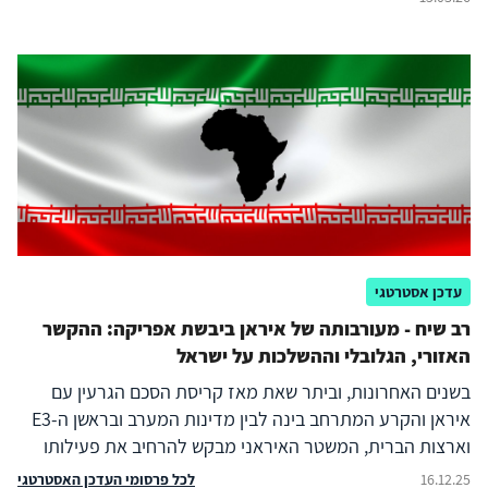
עדכן אסטרטגי
רב שיח - מעורבותה של איראן ביבשת אפריקה: ההקשר
האזורי, הגלובלי וההשלכות על ישראל
בשנים האחרונות, וביתר שאת מאז קריסת הסכם הגרעין עם
איראן והקרע המתרחב בינה לבין מדינות המערב ובראשן ה-E3
וארצות הברית, המשטר האיראני מבקש להרחיב את פעילותו
ברחבי יבשת אפריקה באופן המתכתב עם המהלכים של רוסיה,
לכל פרסומי העדכן האסטרטגי
16.12.25