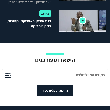
ביחס לאפריקה
יואל גוז'נסקי
|
גליה לינדנשטראוס
|
אורי סלע
|
ארקדי מיל-מן
18:42
כנס איראן באפריקה: תמורות
בקרן אפריקה
הישארו מעודכנים
הרשמה לניוזלטר