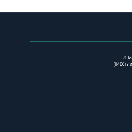
 אחת
IME)