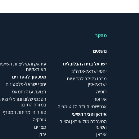
מחקר
נושאים
ישראל בזירה הגלובלית
עיראק והמיליציות השיעיו
העיראקיות
יחסי ישראל-ארה"ב
מסכסוך להסדרים
מרכז גלייזר למדיניות
ישראל-סין
יחסי ישראל-פלסטינים
רוסיה
רצועת עזה וחמאס
אירופה
הסכמי שלום ונורמליזציה
במזרח התיכון
אנטישמיות ודה-לגיטימציה
סעודיה ומדינות המפרץ
איראן והציר השיעי
טורקיה
המערכה מול איראן והציר
השיעי
מצרים
איראן
ירדן