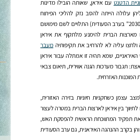
יית הדטנט
עם איראן, שאותה הובילו מדינות
ן עלולה הייתה להסב נזק להליכי הפיתוח
הכלכלי המואצים של כל אחת מהן (בראשם "חזון 2030" בערב הסעודית) התלויים לשם מימושם
שו מארצות הברית להימנע מלתקוף את איראן
ולחצו עליה לא להרחיב את תקיפותיה
מעבר
האיראניים, שמא תהיה זו אמתלה עבור איראן
אצת: תגבור מערכות הגנה אווירית, תיאום צבאי
 המוכנות האזרחית.
ב עצמן כשחקניות חיוניות בזירה האזורית,
תיווך בין איראן לארצות הברית במטרה לעצור
את תפקיד המתווכחת הראשית להפסקת האש,
והן בקרב ההנהגה האיראנית, גם ערב הסעודית