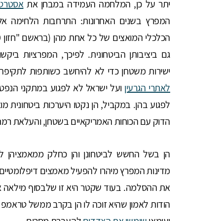
יתר על כן, המלחמה העמידה במבחן את
אסטרטג
המפרץ בשנים האחרונות: התרחבות הלחימה אליה
גם ביציבותן הביטחונית. לפיכך, המפרציות ביק
ישירות משטחן כדי לא להיחשב כשותפות לתקיפה 
לאתרי הגרעין
ועל ישראל לא לפגוע במתקני הנפט 
לפגוע בהן. במקביל, הן נקטו היערכות ביטחונית מו
הדוק עם הכוחות האמריקאיים בשטחן, והעלאת רמת
הן בשל החשש לביטחונן והן כחלק ממאמציהן למצ
מדינות המפרץ מיהרו להפעיל מאמצים דיפלומטיים ל
את ההסלמה. בעוד שקטר היא זו שלבסוף מילאה 
הודות לאמון שהיא זוכה לו הן בקרב ממשל טראמפ 
ועומאן
שימשו את הצדדים
להעברת מסרים.