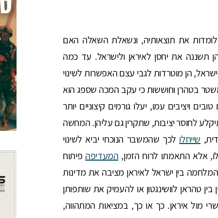
לומדות את תוצאותיה, ונשאלת השאלה האם
ן תשננה את יחסן לאיראן ולישראל. עד כמה
ראל, הן מוטרדות לגבי עצם האפשרות לשינוי
המשטר בטהרן וחוששות כי עקב המכה שספג הוא
בים ויציבים עמו, יעלו גורמים קיצוניים יותר
לע לחוסר יציבות, שתקרין גם עליהן. המחשה
דית,
שייחלו
לכך שהמשבר הנוכחי יביא לשינוי
ו, אלא התאמתו לרוח הזמן,
המעדיפה
פיתוח
המלחמה בין ישראל לאיראן מציבה את מדינות
ין טהראן לוושינגטון או להעמיק את שותפותן
י מול איראן. כך או כך, במציאות המתהווה,