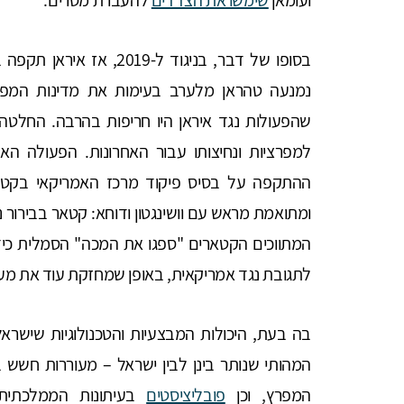
בסופו של דבר, בניגוד ל-
נמנעה טהראן מלערב בעימות את מדינות המפרץ 
שהפעולות נגד איראן היו חריפות בהרבה. החלטה 
למפרציות ונחיצותו עבור האחרונות. הפעולה הא
ההתקפה על בסיס פיקוד מרכז האמריקאי בקטר
ומתואמת מראש עם וושינגטון ודוחא: קטאר בבירור 
המתווכים הקטארים "ספגו את המכה" הסמלית כיד
לתגובת נגד אמריקאית, באופן שמחזקת עוד את מעמד
בה בעת, היכולות המבצעיות והטכנולוגיות שישרא
המהותי שנותר בינן לבין ישראל – מעוררות חשש
המפרץ, וכן
פובליציסטים
בעיתונות הממלכתית 