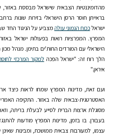
מהדומיננטיות הצבאית שישראל מבססת באזור, ע
בראייתן חוסר הרסן הישראלי בזירות שונות ברח
ישראל
ככוח הגמוני עולה
מצביע על הניגוד החד שבי
המפרץ. המפרציות רואות בפעולות ישראל באזור 
הישראלי עם המורדים החות'ים בתימן. מנהל מכון 
הלך רוח זה: "ישראל הפכה
למקור המרכזי לחוסר 
איראן."
ועם זאת, מדינות המפרץ שמחו לראות כיצד א
האסטרטגית-צבאית שלה באזור. התקיפה האמריקא
מסוגלת ארצות הברית לסייע לבעלת בריתה, וזאת
בעבורן. בו בזמן, מדינות המפרץ מודעות להתנגד
עצמו, למעורבות צבאית ממושכת, ומבינות שאינן י