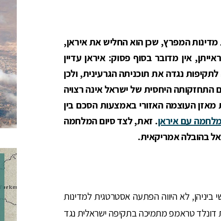
 מדינות המפרץ, שכן הוא החליש את איראן,
אייתן, אין מדובר בסוף פסוק: איראן עדיין
לתקיפות נגדה את תוכניתה הגרעינית, ולכן
גם התחזקותה היחסית של ישראל אינה רצויה
מאזן העוצמה האזורי באמצעות הסכם בין
לחמה עם איראן
. זאת, לצד סיום המלחמה
אל בהובלה אמריקאית.
בין איראן לישראל ביוני 2025, השלישי ביניהן, לא היווה הפתעה אסטרטגית למדינות
ת דונלד טראמפ מתמיכה בתקיפה ישראלית נגד