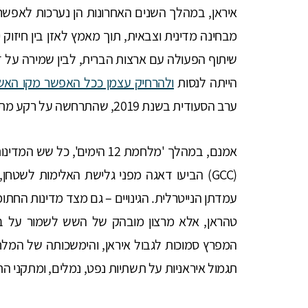
איראן, במהלך השנים האחרונות הן נערכות לאפשרו
מבחינה מדינית וצבאית, תוך מאמץ לאזן בין חיזוק 
שיתוף הפעולה עם ארצות הברית, לבין שמירה על דימ
הייתה לנסות
ולהרחיק עצמן ככל האפשר מקו האש
ערב הסעודית בשנת 2019, שהתרחשה על רקע מתיחות בין איראן לארצות הברית.
אמנם, במהלך 'מלחמת 12 הימים
(GCC) הביעו דאגה מפני גלישת האלימות לשטחן,
עמדתן הנייטרלית. הגינויים – גם מצד מדינות החת
טהראן, אלא מרצון מובהק של השש לשמור על ביט
המפרץ סמוכות לגבול איראן, והימשכותה של המל
תגמול איראניות על תשתיות נפט, נמלים, ומתקני ה