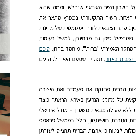
ל חשבון הציר האיראני שנחלש, וממה שהוא
בי האזור. השיח התקשורתי במפרץ מתאר את
ן גישתה הצבאית לזו הדיפלומטית של מדינות
פוטנציאל סיכון גם מבחינתן, למשל בעימות
המחקר האמירתי "בחות'", מוחמד בהרון,
סיכם
יציבות באזור
, תפקיד שפעם היא חלקה עם
רצות הברית מחזקת את מעמדה ואת היציבה
ית על מתקני הגרעין באיראן הראתה כיצד
 ללא פעולה צבאית משטחן – מודל אידיאלי
ות הגוברת בוושינגטון, כולל בממשל טראמפ
כולות לבטוח כי ארצות הברית תתגייס לעזרתן