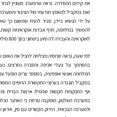
את קידום ההסדרה. נראה שהמערב מעוניין לגרו
זאת במקביל למאמץ תודעתי מול הציבור והמערכת ה
על ידי הנשיא ביידן. סביר להניח שמשום כך נאט
להמשיך במלחמה, חרף אבדות אוקראיניות קשות. 
לאוקראינה והעבירה לה סיוע ביטחוני בסך 800 מיליון דולר.
לפי שעה, נראה שרוסיה מצליחה להכיל את האיום על
בהסתמך על צעדי אכיפה והסברה נמרצים. נעצר
המלחמה ואנשי אופוזיציה, במספר ערים הופעל עוצר
במקביל הוגברה בערוצי התקשורת הרוסיים המסורת
אף הסנקציות הקשות שהטילו ארצות הברית ומדינ
במערכת השלטון, מוסקבה גורסת כי האתגר הכלכלי
ולמערכה הצבאית. הידוק הקשרים עם סין, איראן ומ