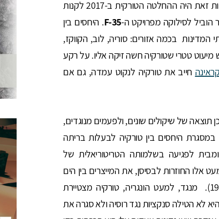
בעלות בריתה בנאט"ו. מהלך בעייתי ביותר במדיניות זאת היה ההחלטה הטורקית ב-2017 לקנות
 הוביל לסילוקה מפרויקט ה-
F-35
. היחסים בין
מדינות בכמה אזורים: סוריה, לוב, הקווקז,
ש מיעוט טטרי שטורקיה חשה זיקה אליו. על רקע
ראינה
חייב את טורקיה לנקוט עמדה, גם אם
תוצאה של שיקולים שונים, ולפעמים מנוגדים,
 במסגרת היחסים בין טורקיה לבעלות בריתה
ומבית לפגיעה בשלמותה הטריטוריאלית של
ט אלו החוזרות לבסיסן, את המייצרים בין הים
האגאי לים השחור, בהתאם לאמנת מונטרה (1936). מנגד, למעט הונגריה, טורקיה מצטיירת
א לא הטילה סנקציות נגד רוסיה ולא סגרה את