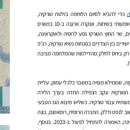
ה
כדי להביא לסיום הלוחמה בולטת טורקיה,
כמדינה ששני הצדדים מוכנים לתת לה תפקיד משמעותי בשיחות. אנקרה ארגנה ב-10 במארס
שר החוץ הטורקי נסע לרוסיה ולאוקראינה,
ישירים בין הצדדים בנוכחות נשיא טורקיה, רג'פ
לא רק ביחס לחלק מהדילמות שהמלחמה מציבה
.
יה, שממילא מצויה במשבר כלכלי עמוק. עליית
 הטורקית עקב הנפילה החדה בערך הלירה
אנרגיה משמעותית עבור טורקיה. כשליש מיבוא הגז הטבעי
ה מקור חשוב לנפט ודלק. החברה הרוסית, רוסאטום, בונה
בטורקיה את תחנת הכוח הגרעינית הראשונה במדינה, האמורה להתחיל לפעול ב-2023. בנוסף,