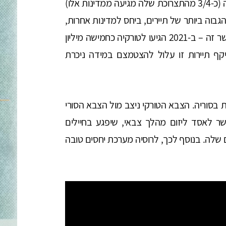
רוסיה ואוקראינה הן מקור חשוב לחיטה עבור טורקיה (כ-3/4 מהתצרוכת שלה מגיעה ממדינות אלו)
גבוה ביותר של תיירים, ביחס למדינות אחרות,
ואוקראינה היא המדינה השלישית בחשיבותה בהקשר זה – ב-2021 הגיעו לטורקיה כחמישה מיליון
 היקף תיירות זו עלול להצטמצם במידה ניכרת
 בסוריה. הצבא הטורקי ניצב מול הצבא הסורי
ר לאסד ליזום מהלך צבאי, שיפגע בחיילים
ים שלה. בנוסף לכך, לרוסיה מערכת יחסים טובה