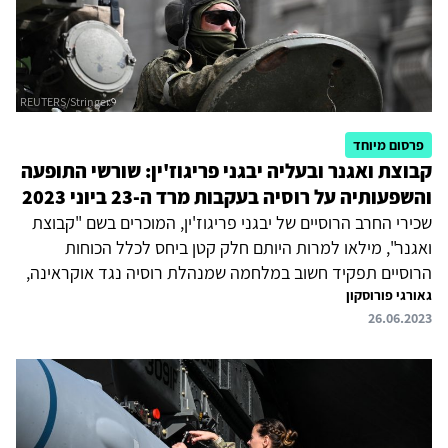
פרסום מיוחד
קבוצת ואגנר ובעליה יבגני פריגוז'ין: שורשי התופעה
והשפעותיה על רוסיה בעקבות מרד ה-23 ביוני 2023
שכירי החרב הרוסיים של יבגני פריגוז'ין, המוכרים בשם "קבוצת
ואגנר", מילאו למרות היותם חלק קטן ביחס לכלל הכוחות
הרוסיים תפקיד חשוב במלחמה שמנהלת רוסיה נגד אוקראינה,
גאורגי פורוסקון
לא רק הודות למיומנויות הצבאיות שלהם, אלא גם בשל היכולות
26.06.2023
הפוליטיות והתקשורתיות של פריגוז'ין. הם השפיעו על שדה
הקרב וכן על המצב בתוך רוסיה. חיכוך גובר בין פריגוז'ין,
שהתעצב במהלך המלחמה כשחקן פוליטי עצמאי ואנטי-מערכתי
(אינו נושא משרה בתוך הממסד), לבין הממסד הצבאי הרוסי,
הביא ב-23 ביוני להתקוממות חמושה, תקדימית בהיסטוריה
המודרנית של רוסיה, נגד הצמרת הצבאית-ביטחונית...