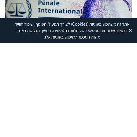
מחיר העיצומים והבידוד שנכפה עליה על ידי המערב.
אתר זה משתמש בעוגיות
(Cookies)
לצורך תפעולו השוטף, שיפור חוויית
✕
המשתמש וניתוח סטטיסטי של תנועת הגולשים. המשך הגלישה באתר
מהווה הסכמה לשימוש בעוגיות אלו.
מבט על
פוטין בדרך להאג? הצעד התקדימי והמשמעויות
לישראל
בחודש מארס הוציא בית הדין הפלילי הבינלאומי צווי מעצר נגד
נשיא רוסיה, ולדימיר פוטין, ובכירה בממשלתו, בגין חשד לביצוע
פשעי מלחמה של גירוש בלתי חוקי והעברה אסורה של ילדים
אורי בארי
מאוקראינה לשטחי רוסיה. מדובר בצווי המעצר הראשונים
26.03.2023
שהוצאו בבית הדין במסגרת חקירת העימות בין המדינות, וצפוי