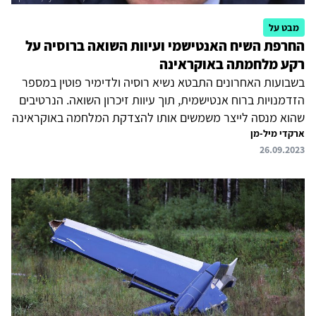
מבט על
החרפת השיח האנטישמי ועיוות השואה ברוסיה על
רקע מלחמתה באוקראינה
בשבועות האחרונים התבטא נשיא רוסיה ולדימיר פוטין במספר
הזדמנויות ברוח אנטישמית, תוך עיוות זיכרון השואה. הנרטיבים
שהוא מנסה לייצר משמשים אותו להצדקת המלחמה באוקראינה
ארקדי מיל-מן
ואינם תואמים את האמת ההיסטורית. לאור מצוקתו הוא מרחיב
26.09.2023
את מעגל אויביה של רוסיה והאשמים במלחמה, ופונה לסנטימנט
האנטישמי של האוכלוסייה הרוסית. על ממשלת ישראל לפעול
נגד התופעה.