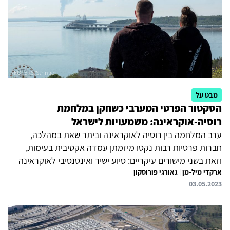
המדינות המובילות בפיתוחם. בנוסף נדונות המשמעויות...
מבט על
הסקטור הפרטי המערבי כשחקן במלחמת
רוסיה-אוקראינה: משמעויות לישראל
ערב המלחמה בין רוסיה לאוקראינה וביתר שאת במהלכה,
חברות פרטיות רבות נקטו מיזמתן עמדה אקטיבית בעימות,
וזאת בשני מישורים עיקריים: סיוע ישיר ואינטנסיבי לאוקראינה
ארקדי מיל-מן
|
גאורגי פורוסקון
וצמצום או הפסקת הפעילות ברוסיה. למהלכים אלה השפעה על
03.05.2023
המצב הכלכלי בשני צידי העימות וגם על מהלך המלחמה.
מדובר בתופעה חשובה ובחלקה חדשה, שעשויות להיות לה
השלכות על ישראל.