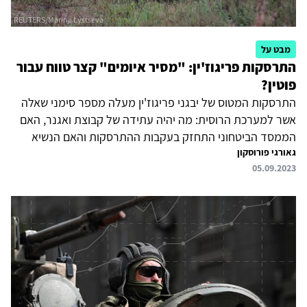
מבט על
התרסקות פריגוז'ין: "מסיר איומים" קצר טווח עבור
פוטין?
התרסקות המטוס של יבגני פריגוז'ין מעלה מספר סימני שאלה
אשר למערכת הרוסית: מה יהיה עתידה של קבוצת ואגנר, האם
הממסד הביטחוני התחזק בעקבות ההתרסקות והאם הנשיא
גאורגי פורוסקון
ולדימיר פוטין הצליח לחדש את השליטה והכבוד, שלכאורה אבדו
05.09.2023
בעקבות מרד קבוצת ואגנר בסוף יוני. נראה שבטווח הקצר,
ההרתעה אכן תעבוד. ועם זאת, ספק אם היא תתאים כבסיס
לניהול מדינה, ועוד במצב שרוסיה נתונה בו.