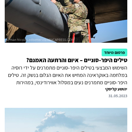
פרסום מיוחד
טילים היפר-סוניים – איום והרתעה האמנם?
השימוש המבצעי בטילים היפר-סוניים מתמרנים על ידי רוסיה
במלחמה באוקראינה המחיש את האיום הגלום בנשק זה. טילים
היפר-סוניים מתמרנים נעים במסלול אווירודינמי, במהירות
יהושע קליסקי
הגבוהה פי 5 – 10 ממהירות הקול (מאך 5 – 10), הם בעלי יכולת
31.05.2023
ניווט ותמרון מעולים, המקשה על גילוי ומעקב אחר מסלולם,
וכפועל יוצא על יירוטם. טילים אלו יכולים לשאת ראשי נפץ, הן
קונבנציונליים והן גרעיניים, ויש להם יכולת פגיעה מדויקת
במטרות נעות, דוגמת נושאות מטוסים. במאמר זה נסקרים
הסוגים השונים של הטילים ההיפר-סוניים המתמרנים, וכן