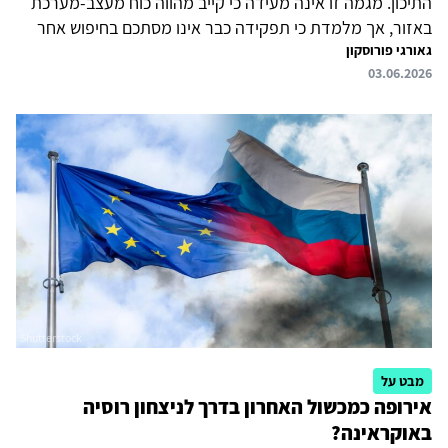
התיכון. מגמה זו אינה מעידה כי קייב מהווה כוח מעצב-מערכת
באזור, אך מלמדת כי תפקידה כבר אינו מסתכם בחיפוש אחר
גאורגי פורוסקון
סיוע וסולידריות פוליטית. על רקע המלחמה באיראן, אוקראינה
03.06.2026
מציעה למדינות האזור ניסיון מבצעי פרקטי וייחודי בהתמודדות
עם האיום האווירי הרוסי-איראני. במקביל, קייב מגבירה לחץ על
אינטרסים רוסיים בלוגיסטיקה ימית, לרבות במרחב הים התיכון
ומול ישראל. לפיכך, הנושא האוקראיני הופך לחלק מסדר היום
המזרח-תיכוני גם במישור האופרטיבי, ועל ישראל להתחשב בכך:
לצמצם חיכוכים בלתי נחוצים ולמצות את...
מבט על
אירופה כמכשול האחרון בדרך לניצחון רוסיה
באוקראינה?