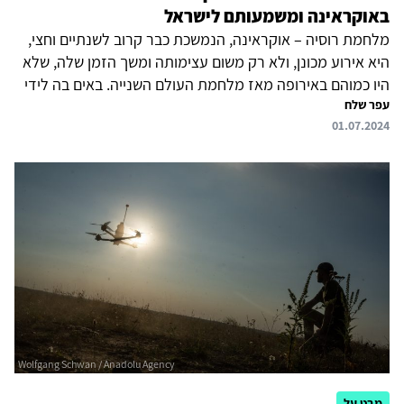
באוקראינה ומשמעותם לישראל
מלחמת רוסיה – אוקראינה, הנמשכת כבר קרוב לשנתיים וחצי,
היא אירוע מכונן, ולא רק משום עצימותה ומשך הזמן שלה, שלא
היו כמוהם באירופה מאז מלחמת העולם השנייה. באים בה לידי
עפר שלח
ביטוי המאבק על ההגמוניה הגלובלית, עוצמתם הגוברת של
01.07.2024
גורמים לא-מדינתיים ובינלאומיים, והתפתחותם של כלים חדשים,
צבאיים ולא-צבאיים, באמצעותם מבקשים הצדדים להכריע את
המערכה. למלחמה באוקראינה יש השפעה של ממש גם על
ישראל, שנקטה ביחס למלחמה עמדה מהססת ומתחמקת. היא
השפיעה על התנהלותן של מדינות באזורנו, על התהוותו של
"ציר ההתנגדות" נגד ישראל, ועל עליית מעמדם של מוסדות...
מבט על