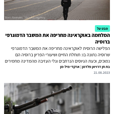
מבט על
המלחמה באוקראינה מחריפה את המשבר הדמוגרפי
ברוסיה
הפלישה הרוסית לאוקראינה מחריפה את המשבר הדמוגרפי
שרוסיה נתונה בו: תוחלת החיים ושיעורי הפריון ברוסיה הם
נמוכים, וכעת הגיוסים הנרחבים וגלי העזיבה מהמדינה מחמירים
בת חן דרויאן פלדמן
|
ארקדי מיל-מן
את המצב. האוכלוסייה מצטמצמת, וגם הרכבה משתנה: גברים
21.08.2023
צעירים ומשכילים עוזבים, ומנגד מגיעים מאוקראינה פליטים,
שרובם זקנים, נשים וילדים. רוסיה נקטה מאמצים רבים כדי
להתמודד עם המשבר הדמוגרפי במהלך כהונותיו של פוטין, אך
נחלה הצלחה מועטה בלבד. וכעת, המדינה שקועה במלחמה
באוקראינה וספק אם יהיה ביכולתה להפוך את המגמות
השליליות ולהתגבר על המשבר.