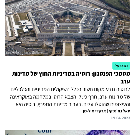
מבט על
מסמכי הפנטגון: רוסיה במדיניות החוץ של מדינות
ערב
לרוסיה נודע מקום חשוב בכלל השיקולים המדיניים והכלכליים
של מדינות ערב, חרף כשלי הצבא הרוסי במלחמה באוקראינה
והעיצומים שהוטלו עליה. בעבור מדינות המפרץ, רוסיה היא
יואל גוז'נסקי
|
ארקדי מיל-מן
שותפה חיונית בעיקר בוויסות מחירי האנרגיה, היא בעלת
19.04.2023
השפעה על איראן ואף מספקת להן מנוף לחץ על ארצות הברית.
מוסקבה מצדה מנצלת את הצורך הערבי בקרבתה כדי להגביר
את נוכחותה והשפעתה במזרח התיכון, ולצמצם ככל האפשר את