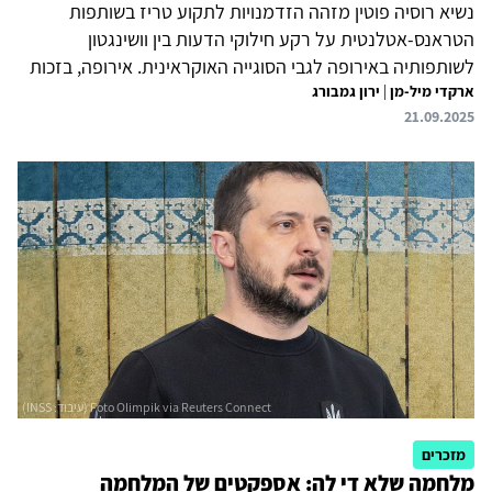
נשיא רוסיה פוטין מזהה הזדמנויות לתקוע טריז בשותפות
הטראנס-אטלנטית על רקע חילוקי הדעות בין וושינגטון
לשותפותיה באירופה לגבי הסוגייה האוקראינית. אירופה, בזכות
ארקדי מיל-מן
|
ירון גמבורג
קרבתה הגיאוגרפית לאוקראינה ולרוסיה, עוצמתה הכלכלית
21.09.2025
ותמיכתה הגורפת באוקראינה ובכלל זאת נכונות לספק לה סיוע
צבאי וכלכלי, נותרה בעיני מוסקבה המכשול האחרון להשגת
יעדיה במלחמה. על רקע זה רוסיה מחריפה את הרטוריקה כלפי
אירופה ואף מסלימה את פעילותה הצבאית, דוגמת זו שבוצעה
בימים האחרונים נגד פולין, רומניה ואסטוניה.
מזכרים
מלחמה שלא די לה: אספקטים של המלחמה