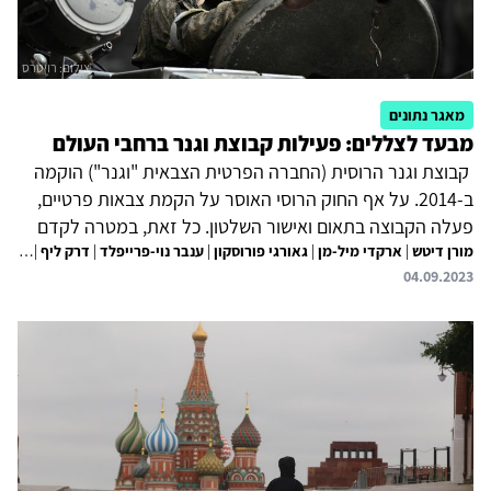
מאגר נתונים
מבעד לצללים: פעילות קבוצת וגנר ברחבי העולם
קבוצת וגנר הרוסית (החברה הפרטית הצבאית "וגנר") הוקמה
ב-2014. על אף החוק הרוסי האוסר על הקמת צבאות פרטיים,
פעלה הקבוצה בתאום ואישור השלטון. כל זאת, במטרה לקדם
מורן דיטש
|
ארקדי מיל-מן
|
גאורגי פורוסקון
|
ענבר נוי-פרייפלד
|
דרק ליף
|
אינטרסים מדיניים של רוסיה באמצעים צבאיים בהוראת השלטון
רבקה
04.09.2023
וללא הכשר פומבי מטעמו. הקבוצה אף פעלה לטובת
האינטרסים הכלכליים של בעליה, איש העסקים יוצא העולם
התחתון, יבגני פריגוז'ין. במהלך שנות קיומה פעלה קבוצת וגנר
במספר אזורים גיאוגרפיים, לרבות אפריקה והמזה"ת. בסוריה,
לדוגמה, נלחמה הקבוצה בתאום עם כוחות צבא רוסיה וכוחות
משטר אסד החל מ-2015. מעורבותה הבולטת של הקבוצה
במלחמת...