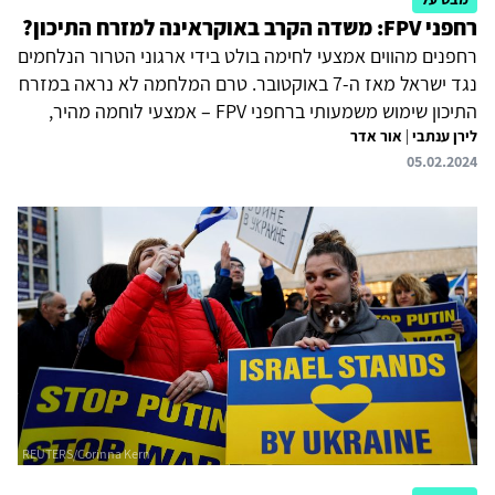
רחפני FPV: משדה הקרב באוקראינה למזרח התיכון?
רחפנים מהווים אמצעי לחימה בולט בידי ארגוני הטרור הנלחמים
נגד ישראל מאז ה-7 באוקטובר. טרם המלחמה לא נראה במזרח
התיכון שימוש משמעותי ברחפני FPV – אמצעי לוחמה מהיר,
לירן ענתבי
|
אור אדר
מדויק, פשוט יחסית להפעלה וקטלני, במחיר נגיש, מה שהפך
05.02.2024
אותם לפופולריים ומשמעותיים במלחמה בין רוסיה לאוקראינה
בעיקר מאז המחצית השנייה של 2023. על צה"ל ללמוד את
השימוש ברחפנים אלו באירופה הן כהזדמנות עבור כוחותיו והן
כאיום, להצטייד בהתאם ולהתאים תפיסות הפעלה.