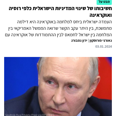
מבט על
חשיבותו של שינוי המדיניות הישראלית כלפי רוסיה
ואוקראינה
העמדה ישראלית ביחס למלחמה באוקראינה היא דילמה
מתמשכת, בין היתר עקב הקשר שרואה הממשל האמריקאי בין
המלחמה בין ישראל לחמאס לבין ההתמודדות של אוקראינה עם
גאורגי פורוסקון
|
ירון גמבורג
רוסיה והניסיון להעניק סיוע כלכלי וצבאי הן לאוקראינה והן
03.01.2024
לישראל. גישתה הניטרלית של ירושלים לגבי המלחמה
באוקראינה, גם לנוכח העמדה הפרו-פלסטינית ארוכת-הטווח
שרוסיה נוקטת, מאותת למוסקבה כי ניתן להמשיך
באי-התחשבות באינטרסים הישראליים, ובו בזמן לא מסייעת
לארצות הברית לעזור לישראל. מכאן נובע צורך לשקול מחדש
את העמדה הישראלית כלפי רוסיה.