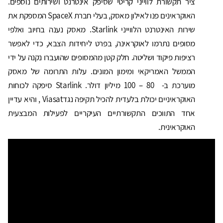
ציר תקשורת לווייני קריטי שסיפק אינטרנט ושירותים נוספים.
האוקראינים פנו לאילון מאסק, בעלי חברת SpaceX המספקת את
שירות האינטרנט הלווייני Starlink. מאסק נענה בחיוב ואלפי
מסופים נתרמו לאוקראינה, בפרט ליחידות הצבא, כדי לאפשר
רציפות פיקוד ושליטה. חלק קטן מהמסופים שהועברו נקנה על ידי
הממשל האמריקאי ומימון המונים. עלות התרומה של מאסק
מוערכת ב- 80 – 100 מיליון דולר. Starlink סיפקה לכוחות
האוקראיניים יכולת בלעדית להכיל תקיפה נגדViasat , והיא עדיין
אחד התווכים התקשורתיים העיקריים לפעילות המבצעית
האוקראינית.