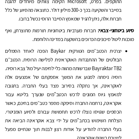
התוקפים. בפרט, Microsoft הקימה צוותים מיוחדים להגנה
בסייבר והשקיעה בכך כ-300 מיליון דולר. כתוצאה מהסיוע של כלל
חברות אלה, ניתן להגיד שמאמץ הסייבר הרוסי נכשל ברובו.
סיוע ביטחוני-צבאי:
חברות מערביות ביטחוניות תורמות מתוצרתן, ואף
מוכנות ליטול סיכונים הכרוכים בהשקעה במדינה הלוחמת.
יצרנית הכטב״מים הטורקית Baykar הפכה לאחד הסמלים
הבולטים של ההתנגדות האוקראינית לפלישה הרוסית. הכטב״ם
Bayraktar TB2 שברשותה מהווה כלי לחימה יעיל מול צבא רוסיה.
רוסיה ניסתה למנוע את המשך אספקתם של אמצעים אלה
לאוקראינה, אך נתקלה בסירוב מצד בעלי החברה. בתגובה
למאמץ גיוס המונים לרכש הכטב"מים שנערך בליטא עבור
אוקראינה, נרתמה החברה וסיפקה מספר כטב״מים בחינם, כאשר
הכספים שגויסו נוצלו לרכש תחמושת עבורם ולסיוע הומניטרי.
הצלחת השימוש בכתב"מים על ידי צבא אוקראינה הביאה את
בעלי החברה להודיע על אודות רצון לבנות תוך שנתיים מפעל
לייצורם בשטח אוקראינה.