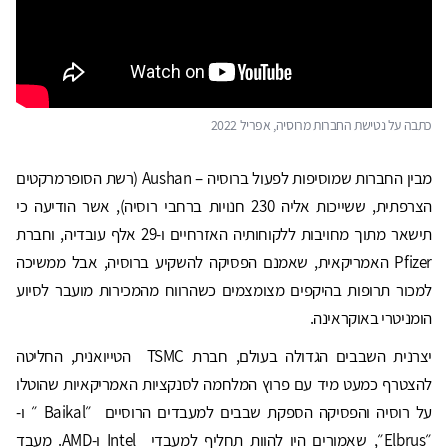
כתבה על נטישת החברות מרוסיה, אפריל 2022
מבין החברות שמוסיפות לפעול ברוסיה – Aushan (רשת הסופרמרקטים
הצרפתית, ששייכות אליה 230 חנויות ברחבי רוסיה), אשר הודיעה כי
תישאר מתוך מחויבות ללקוחותיה האזרחיים ו-29 אלף עובדיה, וחברת
Pfizer האמריקאית, שאמנם הפסיקה להשקיע ברוסיה, אבל ממשיכה
למכור תרופות בהיקפים מצומצמים כשהרווח מהמכירות מועבר לסיוע
הומניטרי באוקראינה.
יצרנית השבבים הגדולה בעולם, חברת TSMC הטייואנית, החליטה
להצטרף כמעט מיד עם פרוץ המלחמה לסנקציות האמריקאיות שהוטלו
על רוסיה והפסיקה הספקת שבבים למעבדים הרוסיים ״Baikal ״ ו-
״Elbrus״, שאמורים היו להוות תחליף למעבדי
Intel ו-AMD. מעבד