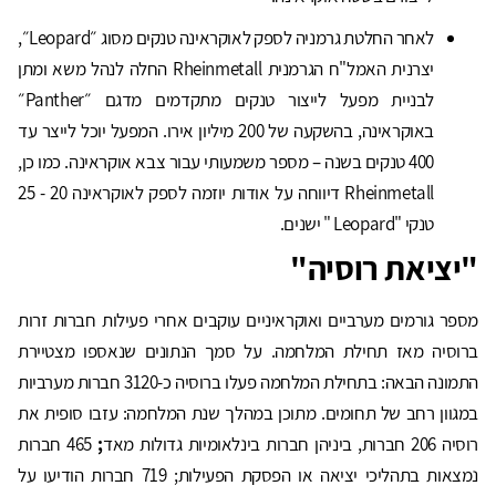
לאחר החלטת גרמניה לספק לאוקראינה טנקים מסוג ״Leopard״,
יצרנית האמל"ח הגרמנית Rheinmetall החלה לנהל משא ומתן
לבניית מפעל לייצור טנקים מתקדמים מדגם ״Panther״
באוקראינה, בהשקעה של 200 מיליון אירו. המפעל יוכל לייצר עד
400 טנקים בשנה – מספר משמעותי עבור צבא אוקראינה. כמו כן,
Rheinmetall דיווחה על אודות יוזמה לספק לאוקראינה 20 - 25
טנקי "Leopard " ישנים.
"יציאת רוסיה"
מספר גורמים מערביים ואוקראיניים עוקבים אחרי פעילות חברות זרות
ברוסיה מאז תחילת המלחמה. על סמך הנתונים שנאספו מצטיירת
התמונה הבאה: בתחילת המלחמה פעלו ברוסיה כ-3120 חברות מערביות
במגוון רחב של תחומים. מתוכן במהלך שנת המלחמה: עזבו סופית את
רוסיה 206 חברות, ביניהן חברות בינלאומיות גדולות מאד
;
465 חברות
נמצאות בתהליכי יציאה או הפסקת הפעילות; 719 חברות הודיעו על