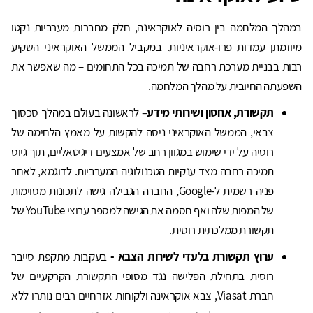
במהלך המלחמה בין רוסיה לאוקראינה, חלק מחברות מערביות נקטו
מיוזמתן עמדות פרו-אוקראיניות. במקביל הממשל האוקראיני השקיע
רבות בבניית מערכת רחבה של תמיכה בכל התחומים – מה שאפשר את
השפעתה החיובית על מהלך המלחמה.
תקשורת, אחסון ושירותי מידע
– לראשונה בעולם במהלך סכסוך
צבאי, הממשל האוקראיני ניסה להקשות על מאמץ הלחימה של
רוסיה על ידי שימוש במגוון רחב של אמצעים דיגיטאליים, תוך גיוס
תמיכה רחבה מצד ענקיות הטכנולוגיה המערביות. לדוגמא, לאחר
פניה רשמית ל-Google, החברה הגבילה גישה לתכונות מסוימות
של המפות שלה ואף חסמה את הגישה למספר ערוצי YouTube של
תקשורת ממלכתית רוסית.
ערוץ תקשורת בלעדי לשירות הצבא -
בעקבות מתקפת סייבר
רוסית בתחילת הפלישה נגד מסופי התקשורת הקרקעיים של
חברת Viasat, צבא אוקראינה ולקוחות אזרחיים רבים נותרו ללא