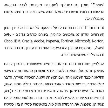
״Elbrus״ תוכנן גם כתחליף למעבדים מערביים לצרכי התעשיה
הביטחונית הרוסית ומשרדי הממשלה. התעשייה הרוסית כבר נפגעה קשות
ממגבלות אלו.
גם חברות IT זרות רבות הודיעו על הפסקה של מכירת מוצריהן ומתן
השירותים שלהן למשתמשים מרוסיה. ביניהם מותגים גדולים - SAP,
Cisco, IBM, Oracle, Adobe, Imperva, Fortinet, Microsoft, Norton,
,Avast . משמעות עזיבתן היא השעיית התמיכה והעדכון בתוכנות שכבר
נרכשו על ידי משתמשים רוסים.
יש לציין, שחברות רבות נתקלות בקשיים משמעותיים בנסיונן לצאת
מהשוק הרוסי. אלה המנסות למכור את אחזקותיהן מתמודדות עם איומי
ההלאמה מצד השלטון מחד, ועם הקשחת תקנות המכירה מאידך. הדבר
כולל הצורך באישור משרד האוצר הרוסי ובהנחה גדולה משווי השוק,
כשהתהליך עשוי להימשך עד שנה . תאגידים בתחומים אסטרטגיים (נפט,
גז) חייבים באישורו האישי של נשיא רוסיה. חברות שמנסות להפסיק את
פעילותן, מסכנות את ההנהלה המקומית בהאשמות פליליות בגין פשיטת