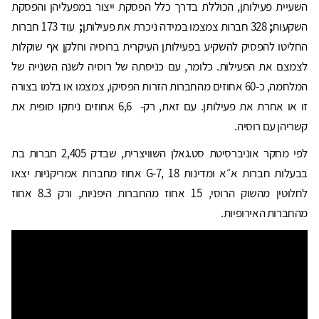
השעיית פעילותן, הכוללת בדרך כלל הפסקת ייצור במפעליהן והפסקת
השקעות
;
328 חברות צמצמו במידה ניכרת את פעילותן
;
עוד 173 חברות
החליטו להפסיק להשקיע בפעילותן העיקרית ברוסיה וחלקן אף שוקלות
לצמצם את הפעילות. כלומר, עם כניסתה של רוסיה לשנה השנייה של
המלחמה, כ-60 אחוזים מהחברות הזרות הפסיקו, צמצמו או בלמו בצורה
זו או אחרת את פעילותן. עם זאת, רק- 6,6 אחוזים ניתקו סופית את
קשריהן עם רוסיה.
לפי מחקר אוניברסיטת סט.גאלן השוויצרית, שבדק 2,405 חברות בת
בבעלות חברות א״א ומדינות G-7, 18 אחוז מחברות אמריקניות יצאו
לחלוטין מהשוק הרוסי, 15 אחוז מהחברות היפניות, ורק 8.3 אחוז
מהחברות האירופיות.