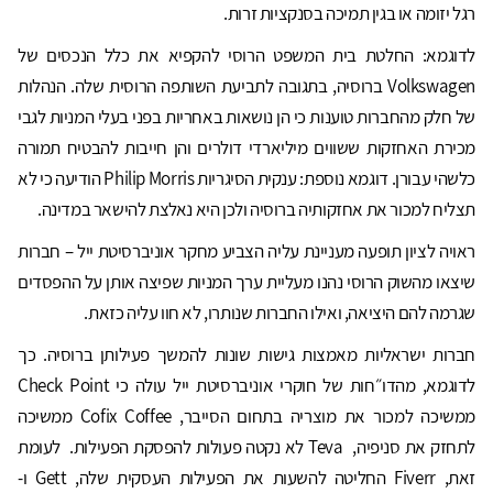
רגל יזומה או בגין תמיכה בסנקציות זרות.
לדוגמא: החלטת בית המשפט הרוסי להקפיא את כלל הנכסים של
Volkswagen ברוסיה, בתגובה לתביעת השותפה הרוסית שלה. הנהלות
של חלק מהחברות טוענות כי הן נושאות באחריות בפני בעלי המניות לגבי
מכירת האחזקות ששווים מיליארדי דולרים והן חייבות להבטיח תמורה
כלשהי עבורן. דוגמא נוספת: ענקית הסיגריות Philip Morris הודיעה כי לא
תצליח למכור את אחזקותיה ברוסיה ולכן היא נאלצת להישאר במדינה.
ראויה לציון תופעה מעניינת עליה הצביע מחקר אוניברסיטת ייל – חברות
שיצאו מהשוק הרוסי נהנו מעליית ערך המניות שפיצה אותן על ההפסדים
שגרמה להם היציאה, ואילו החברות שנותרו, לא חוו עליה כזאת.
חברות ישראליות מאמצות גישות שונות להמשך פעילותן ברוסיה. כך
לדוגמא, מהדו״חות של חוקרי אוניברסיטת ייל עולה כי Check Point
ממשיכה למכור את מוצריה בתחום הסייבר, Cofix Coffee ממשיכה
לתחזק את סניפיה,
Teva לא נקטה פעולות להפסקת הפעילות. לעומת
זאת, Fiverr החליטה להשעות את הפעילות העסקית שלה, Gett ו-