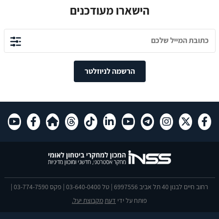
הישארו מעודכנים
הרשמה לניוזלטר
רחוב חיים לבנון 40 תל אביב 6997556 | טל 03-640-0400 | פקס 03-774-7590 |
פותח על ידי
דעת
מקבוצת יעל.
הצהרת נגישות