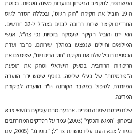
המשותפת לתקציב הביטחון ובוועדות משנה נוספות. בכנסת
ה-19 הוביל את חקיקת "חוק הגיוס", ובכללה הסדר לגיוס
החרדים וקיצור שירות החובה לבנים בצה"ל ל-32 חודשים.
הוא יזם והוביל חקיקה שעסקה בזכויות נכי צה"ל, אנשי
המילואים וחיילים שנפצעו במהלך שירותם. כחבר ועדת
הכספים הוביל שלח את חקיקת "חוק הריכוזיות", שצימצם את
הריכוזיות הרוחבית במשק הישראלי ומחק את תופעת
ה"פירמידות" של בעלי שליטה. בנוסף שימש יו"ר הוועדה
המיוחדת לטיפול במשבר הקורונה ויו"ר הוועדה לביקורת
המדינה.
שלח פירסם שמונה ספרים. ארבעה מהם עוסקים בנושאי צבא
וביטחון: "המגש והכסף" (2003) עמד על הסדקים המתרחבים
במודל צבא העם עליו מושתת צה"ל; "בומרנג" (2005, עם