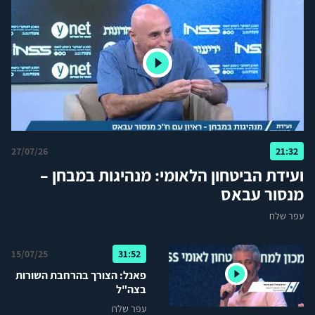
27/07/26
21:32
ועידת הביטחון הלאומי: מנהיגות במבחן –
מנסור עבאס
עפר שלח
15/07/25
31:52
פאנל: הצורך בהרחבת השורות
בצה"ל
עפר שלח