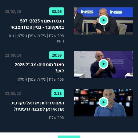
25/02/25
33:26
הכנס השנתי 2025: 507
באוקטובר - בניין הכח הצבאי
וההשפעות החברתיות במלחמה
עפר שלח
|
עידית שפרן גיטלמן
|
גיא
ממושכת
חזות
22/09/24
20:56
פאנל מומחים: צה"ל 2025 -
לאן?
עפר שלח
|
עידית שפרן גיטלמן
23/08/22
2:18
האם מדיניות ישראל מקרבת
את איראן לפצצה גרעינית?
עפר שלח