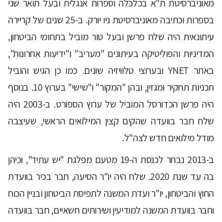
מאוניברסיטת ת"א בכלכלה וספרות אנגלית ובעל תואר שני
בספרות וכתיבה מאוניברסיטת ניו יורק. ב-25 שנים של קריירה
עיתונאית היה שלח פרשן ובעל טור מוביל בתחומי הביטחון,
המדיניות והפוליטיקה בעיתונים "מעריב" ו"ידיעות אחרונות",
באתר YNET ובערוצי טלוויזיה שונים. כמו כן הגיש והוביל
תכניות תחקיר ומגזין, ובהן "המקור" ו"שישי" בערוץ 10. בנוסף
היה פרשן הכדורסל המוביל של ערוץ הספורט. ב-2003 היה
שלח חבר בוועדה שהקים קצין המילואים הראשי, שעיצבה
מודל מילואים חדש לצה"ל.
ב-2013 נבחר לכנסת ה-19 מטעם מפלגת "יש עתיד", וכיהן
בה עד שנת 2020. שלח היה יו"ר הסיעה, חבר בכיר בוועדת
החוץ והביטחון, יו"ר ועדת המשנה לתפיסת הביטחון ובניין הכוח
וחבר בוועדת המשנה למודיעין ושירותים חשאיים, חבר בוועדה