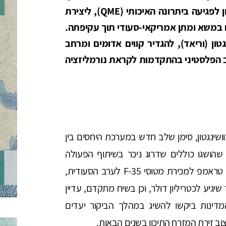
לפגיעה ביתרונה האיכותי (
QME
), ליצירת
ם במשא ומתן אמריקאי-סעודי תוך עקיפתה.
ון (וריאד), להגדיר קווים אדומים ומרחב
יב הפלסטיני בהתקדמות לקראת נורמליזציה
ושינגטון, סימן שלב חדש במערכת היחסים בין
שהושגו כוללים שדרוג ניכר בשיתוף הפעולה
הביטחוני בין המדינות ובאישור עקרוני שנתן הנשיא טראמפ למכירת מטוסי 35-F לערב הסעודית,
יע לכטריליון דולר, וכן בשיח מתקדם, עדיין
המדינות ביקשו להשיג במהלך הביקור יעדים
ב זירת המזרח התיכון בשנים הבאות.