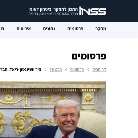
מחקר
פרסומים
נתונים
אירועים
צוו
פרסומים
דף הבית
פרסומים
מבט על
ציר וושינגטון-ריאד: הב