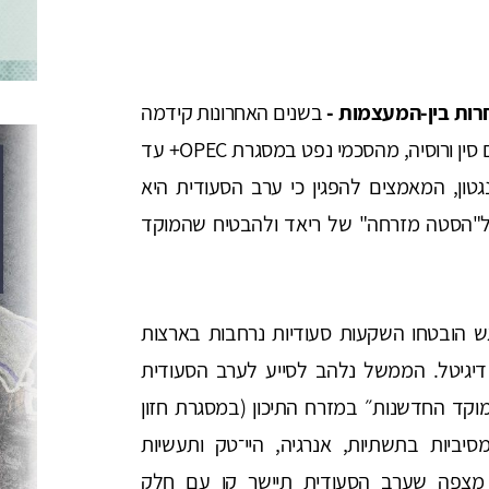
רות בין-המעצמות -
בשנים האחרונות קידמה
ערב הסעודית יחסים כלכליים ואנרגטיים עמוקים עם סין ורוסיה, מהסכמי נפט במסגרת OPEC+ עד
נגטון, המאמצים להפגין כי ערב הסעודית היא
ל"הסטה מזרחה" של ריאד ולהבטיח שהמוקד
 הובטחו השקעות סעודיות נרחבות בארצות
דיגיטל. הממשל נלהב לסייע לערב הסעודית
ד החדשנות״ במזרח התיכון (במסגרת חזון
מסיביות בתשתיות, אנרגיה, היי־טק ותעשיות
ן מצפה שערב הסעודית תיישר קו עם חלק