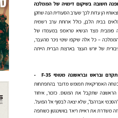
מפנה חשובה בשיקום דימויה של הממלכה
תוצאותיו הן עדות לכך שערב הסעודית הנה שחקן
לאים בבית הלבן, כולל ארוחת ערב רשמית
רה פומבית מצד הנשיא טראמפ במעמדו של
ממלכה – כל אלה שיקפו שינוי ניכר מהעבר,
בורית של יורש העצר בארצות הברית הייתה
תקדם ובראש ובראשונה מטוסי
F-35
-
טחה האמריקאית תמומש מדובר בהתפתחות
הראשונה שתקבל את המטוס. כזכור, איחוד
הסכמי אברהם", שלא יצאה לבסוף אל הפועל.
ה משדרת את ראיית ריאד בוושינגטון כשותפה