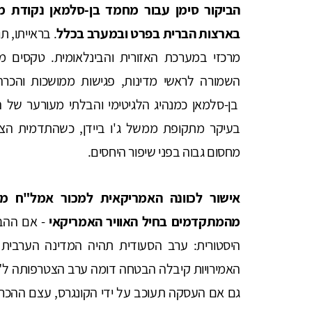
הביקור סימן עבור מחמד בן-סלמאן נקודת 
בארצות הברית בפרט ובמערב בכלל
. בראייתו, 
מרכזי במערכת האזורית והבינלאומית. טקסים מ
השמורה לראשי מדינות, פגישות ממושכות והכ
בן-סלמאן כמנהיג הלגיטימי והבלתי מעורער של ה
בעיקר מתקופת ממשל ג'ו ביידן, כשהתדמית הצי
מחסום גבוה בפני שיפור היחסים.
אישור לכוונה האמריקאית למכור אמל"ח מ
מהמתקדמים בחיל האוויר האמריקאי
- אם ההב
היסטורית: ערב הסעודית תהיה המדינה הערבית 
האמירויות קיבלה הבטחה דומה ערב הצטרפותה ל"
גם אם העסקה תעוכב על ידי הקונגרס, עצם ההכרז