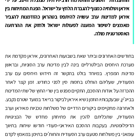
איראן ושלוחיה כמנוף להגברת הלחץ על ישראל. הפגת המתיחות בין
איראן למדינות ערב עשויה להיתפס בטהראן כהזדמנות להגביר
מאמצים לשיפור המענה לפעולות ישראל ולחזק את ההרתעה
האסטרטגית מולה.
בחודשים האחרונים וביתר שאת בשבועות האחרונים, איראן מקדמת את
מערכת היחסים הבילטרליים בינה לבין מדינות ערב הסוניות, ובראשן
מדינות המפרץ. במיוחד בולט בהקשר זה חידוש היחסים עם ערב
הסעודית, שעליהם הוחלט בחסות סין לפני כחודש. זמן קצר לאחר
ההכרזה על אודות ההסכם, התקיים מפגש בין שרי החוץ של שתי המדינות
בבייג'ין, שבעקבותיו הוזמן נשיא איראן לביקור בריאד במועד שטרם נקבע.
ולאחרונה מתקיימים ביקורים הדדיים של משלחות טכניות מאיראן וערב
הסעודית, שתכליתם להכין את פתיחתן מחדש של הנציגויות
הדיפלומטיות. בעקבות ההסכם האיראני-סעודי חודשו שיחות בתיווך
עומאני בין משלחות מטעם ערב הסעודית והחות'ים בתימן במאמץ לקדם