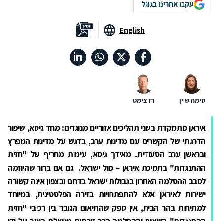
עקבו אחרינו בגוגל
English
סימה שיין
רז צימט
איראן מתמקדת בשני תהליכים אזוריים מנוגדים: מחד גיסא, שיפור
הדרגתי של הקשרים עם מדינות ערב, בדגש על מדינות המפרץ
ובראשן ערב הסעודית. מאידך גיסא, עימות מחריף של "חזית
ההתנגדות" בתמיכת איראן – מול ישראל. גם אם ברור שהיוזמה
לסבב ההסלמה האחרון בגבולות ישראל בדרום ובצפון אינה קשורה
ישירות לאיראן אלא להתפתחויות בזירה הפלסטינית, במיוחד
למתיחות בהר הבית, אין ספק שהתיאום הגובר בין רכיבי "חזית
ההתנגדות" השונים וההסלמה הרב-זירתית מנוצלת היטב על ידי