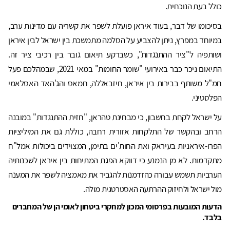
כולל בעת הנוכחית.
בסיכומו של דבר, בעוד איראן פועלת לשפר את קשריה עם מדינות ערב,
במיוחד במפרץ, ניתן להצביע על הסלמה מתמשכת בין ישראל לבין איראן
ושותפיה ל"ציר ההתנגדות", כשברקע תיאום גובר בין רכיבי ציר זה.
התיאום ניכר כבר באירועי "שומר החומות" במאי 2021, שבמהלכם פעל
חמ"ל משותף בבירות בין איראן, חיזבאללה, חמאס והג'האד האסלאמי
הפלסטיני.
על ישראל לקחת בחשבון, כי מבחינת טהראן, "חזית ההתנגדות" במובנה
הרחב ובהקשר של התלקחות אזורית רחבה, כוללת גם את המיליציות
הפרו-איראניות בעיראק ואת החות'ים בתימן, המצוידים ביכולות אמל"ח
מתקדמות. לא מן הנמנע כי דווקא הפגת המתיחות בין איראן לשכנותיה
הערביות תשמש עבורה כהזדמנות להגביר את מאמציה לשפר את המענה
מול ישראל ולחיזוק ההרתעה האסטרטגית מולה.
הדעות המובעות בפרסומי המכון למחקרי ביטחון לאומי הן של המחברים
בלבד.