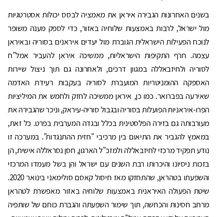
בשנים האחרונות הגבירה איראן את מאמציה לבסס יכולות אסטרטגיות
מול ישראל, לרבות באמצעות שלוחיה באזור, כדי לספק מענה משופר
לנוכח הפעילות הישראלית הגוברת מול יעדים איראנים בסוריה ובאיראן
עצמה. חרף התקיפות הישראליות, ממשיכה איראן להעביר אמל"ח
לסוריה ולחיזבאללה במגוון דרכים, ולאחרונה גם תוך ניצול שיירות
האספקה ההומניטריות המועברת לסוריה בעקבות רעידת האדמה
שאירעה בפברואר. כמו כן, איראן ממשיכה לחזק ולחמש את המיליציות
הפרו-איראניות הפועלות בסוריה ובגבול סוריה-עיראק, וניכר שהגבירה את
מעורבותה גם בזירה הפלסטינית בכלל ובגדה המערבית בפרט. כל זאת,
במאמץ להגביר את התיאום בין מרכיבי "חזית ההתנגדות". במערכה זו
נודע תפקיד מרכזי לחיזבאללה ולמזכ"ל הארגון, חסן נסראללה אישית, הן
בזכות ניסיונו והיכרותו רבת השנים עם ישראל והן בשל מעמדו המרכזי
והשפעתו בטהראן, שהתחזקו מאז חיסול קאסם סולימאני בינואר 2020.
שיטת הפעולה האיראנית באמצעות שלוחיה באזור מאפשרת לטהראן
מרחב חסינות והכחשה, תוך שימור השפעתה והגברת כוחם של שותפיה