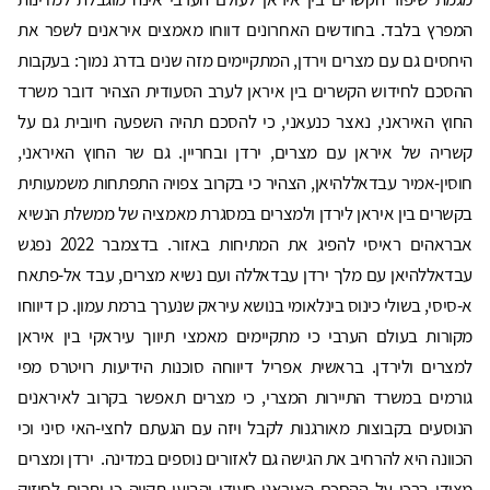
המפרץ בלבד. בחודשים האחרונים דווחו מאמצים איראנים לשפר את
היחסים גם עם מצרים וירדן, המתקיימים מזה שנים בדרג נמוך: בעקבות
ההסכם לחידוש הקשרים בין איראן לערב הסעודית הצהיר דובר משרד
החוץ האיראני, נאצר כנעאני, כי להסכם תהיה השפעה חיובית גם על
קשריה של איראן עם מצרים, ירדן ובחריין. גם שר החוץ האיראני,
חוסין-אמיר עבדאללהיאן, הצהיר כי בקרוב צפויה התפתחות משמעותית
בקשרים בין איראן לירדן ולמצרים במסגרת מאמציה של ממשלת הנשיא
אבראהים ראיסי להפיג את המתיחות באזור. בדצמבר 2022 נפגש
עבדאללהיאן עם מלך ירדן עבדאללה ועם נשיא מצרים, עבד אל-פתאח
א-סיסי, בשולי כינוס בינלאומי בנושא עיראק שנערך ברמת עמון. כן דיווחו
מקורות בעולם הערבי כי מתקיימים מאמצי תיווך עיראקי בין איראן
למצרים ולירדן. בראשית אפריל דיווחה סוכנות הידיעות רויטרס מפי
גורמים במשרד התיירות המצרי, כי מצרים תאפשר בקרוב לאיראנים
הנוסעים בקבוצות מאורגנות לקבל ויזה עם הגעתם לחצי-האי סיני וכי
הכוונה היא להרחיב את הגישה גם לאזורים נוספים במדינה. ירדן ומצרים
מצידן ברכו על ההסכם האיראני-סעודי והביעו תקווה כי יתרום לחיזוק