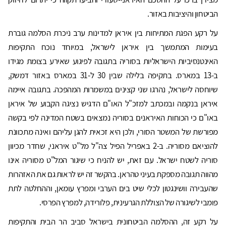
הביטחון והיציבות באזור.
על רקע הפגת המתיחות בין איראן למדינות ערב ניכרת הסלמה גוברת
בעימות המתמשך בין איראן לישראל, במיוחד נוכח התקיפות
האינטנסיביות הישראליות בסוריה בתגובה לפיגוע שאירע בצומת מגידו
ב-13 במארס. בתקיפה בלילה שבין 30 ל-31 במארס באזור דמשק,
שיוחסה לישראל, נהרגו שני קצינים במשמרות המהפכה. בתגובה איימה
איראן בנקמה ובמכתב למזכ"ל האו"ם הדגיש נציגה הקבוע של איראן
באו"ם כי הכוחות האיראנים בסוריה נמצאים בשטח המדינה לפי בקשה
מפורשת של המשטר הסורי, ולכן היא זכאית להגן עליהם ואינה מתכוונת
להוציאם מסוריה. ב-2 באפריל הפיל צה"ל מל"ט איראני, שחדר מכיוון
סוריה לשטח ישראל. עם זאת, יש להניח כי שיגור המל"ט מסוריה אינו
מהווה תגובה מספקת בעיני טהראן. בהקשר זה יש לראות גם את האזהרות
שהעבירה וושינגטון לכלי שיט בים הערבי ומפרץ עומאן, וההחלטה לתת
פומבי לשיגורה של הצוללת הגרעינית, פלורידה, למפרץ הפרסי.
על רקע זה, ההסלמה הביטחונית בישראל סביב הר הבית והתקיפות