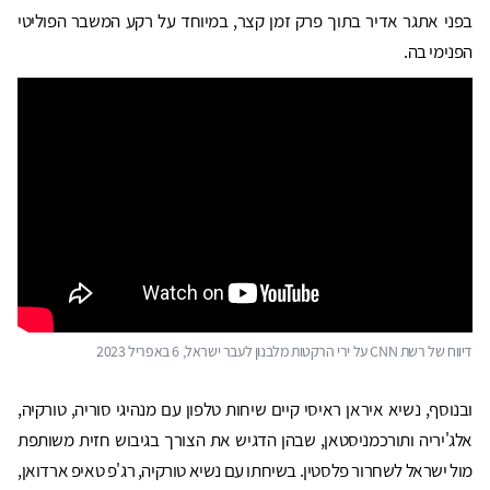
בפני אתגר אדיר בתוך פרק זמן קצר, במיוחד על רקע המשבר הפוליטי
הפנימי בה.
דיווח של רשת CNN על ירי הרקטות מלבנון לעבר ישראל, 6 באפריל 2023
ובנוסף, נשיא איראן ראיסי קיים שיחות טלפון עם מנהיגי סוריה, טורקיה,
אלג'יריה ותורכמניסטאן, שבהן הדגיש את הצורך בגיבוש חזית משותפת
מול ישראל לשחרור פלסטין. בשיחתו עם נשיא טורקיה, רג'פ טאיפ ארדואן,