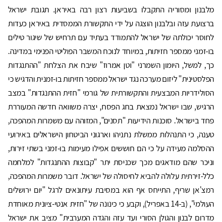
מלבנון ומסוריה התקבלו בשביעות רצון רבה באיראן. תגובת ישראל
ברצועת עזה ובלבנון הוצגה על ידי התקשורת הממסדית באיראן כעדות
לחוסר יכולתה של ישראל להתמודד בעתיד עם תרחיש של שיגור טילים
בו-זמני ממספר חזיתות, במיוחד לנוכח המשבר הפוליטי הפנימי במדינה.
כך, למשל, היומון השמרני "וטן אמרוז" שיבח את הצלחת "ההתנגדות
הפלסטינית" ליזום מערכה נגד ישראל ממספר חזיתות בו-זמנית והדגיש כי
הסולידריות המבצעית והתקשורתית של גורמי "חזית ההתנגדות" במצב
הרגיש, שבו ישראל נמצאת בחג הפסח, יצרה משוואה חדשה המעוררת
פחד בישראל. סוכנות הידיעות "תסנים", המזוהה עם משמרות המהפכה,
טענה, כי התנהלות ממשלת נתניהו וארגוני הביטחון הישראלים באירועי
ההסלמה מעידה על כי הם חוששים אפילו מעימות בו-זמני בשתי זירות,
וניכר שהם מודאגים מכך שכניסת יתר "קבוצות ההתנגדות" למלחמה
כלל-זירתית עלולה להביא לחיסולה של ישראל. דובר משמרות המהפכה,
רמצ'אן שריף, התייחס אף הוא במסיבת עיתונאים לרגל "יום ירושלים
העולמי", (ב-14 באפריל), וקבע כי כינונה של "חזית אנטי-ציונית מאוחדת
מדרום לבנון והגולן הסורי ועד עזה והגדה המערבית" מציב את ישראל