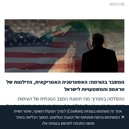
30/07/26
המשבר בהורמוז: האסטרטגיה האמריקאית, הדילמות של
טראמפ והמשמעויות לישראל
ההסלמה במפרץ: מהי תמונת המצב הנוכחית של העימות
המתעצם בין איראן לארה"ב, מה עומד מאחורי האסטרטגיה של
אתר זה משתמש בעוגיות
(Cookies)
לצורך תפעולו השוטף, שיפור חוויית
טראמפ – וכיצד צריכה לנהוג ישראל כל עוד היא נותרת מחוץ
✕
המשתמש וניתוח סטטיסטי של תנועת הגולשים. המשך הגלישה באתר
לעימות?
23/07/26
מהווה הסכמה לשימוש בעוגיות אלו.