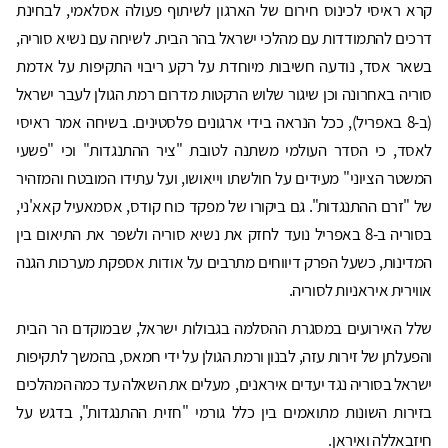
קרא ראיסי לכינוס חירום של הארגון לשיתוף פעולה אסלאמי, לבחינת
דרכים להתמודדות עם מהלכי ישראל בהר הבית. לשיחה עם נשיא סוריה,
בשאר אסד, נודעה חשיבות מיוחדת על רקע ריבוי התקיפות על אדמת
סוריה באחרונה וכן שיגור שלוש הרקטות מדרום רמת הגולן לעבר ישראל
(ב-8 באפריל), ככל הנראה בידי ארגונים פלסטינים. בשיחה אמר ראיסי
לאסד, כי הסדר העולמי משתנה לטובת "ציר ההתנגדות" וכי "פשעי
המשטר הציוני" מעידים על חולשתו וייאושו, ועל עתידו המובטח והמזהיר
של "זרם ההתנגדות". גם ביקורו של מפקד כוח קודס, אסמאעיל קאא'ני,
בסוריה ב-8 באפריל נועד לחזק את נשיא סוריה ולשפר את התיאום בין
המדינות, כשעל הפרק דיווחים מתרבים על אודות אספקת מערכות הגנה
אווירית איראניות לסוריה.
שלל האירועים במסגרת ההסלמה בגבולות ישראל, שבמוקדם הר הבית
והפעלתן של זירות עזה, לבנון ורמת הגולן על ידי חמאס, בהמשך לתקיפות
ישראל בסוריה נגד יעדים איראנים, מעלים את השאלה עד כמה המהלכים
בזירות השונות מתואמים בין כלל גורמי "חזית ההתנגדות", בדגש על
חיזבאללה ואיראן.