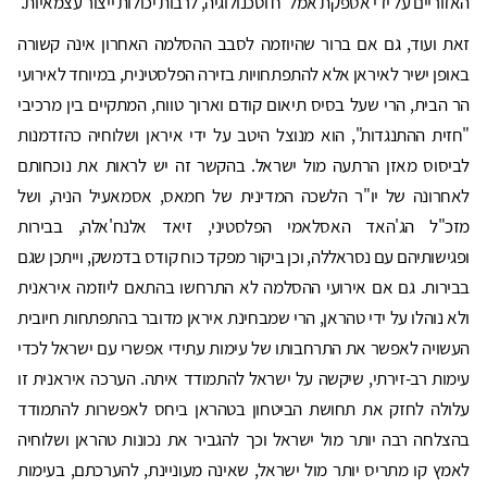
האזוריים על ידי אספקת אמל"ח וטכנולוגיה, לרבות יכולות ייצור עצמאיות.
זאת ועוד, גם אם ברור שהיוזמה לסבב ההסלמה האחרון אינה קשורה
באופן ישיר לאיראן אלא להתפתחויות בזירה הפלסטינית, במיוחד לאירועי
הר הבית, הרי שעל בסיס תיאום קודם וארוך טווח, המתקיים בין מרכיבי
"חזית ההתנגדות", הוא מנוצל היטב על ידי איראן ושלוחיה כהזדמנות
לביסוס מאזן הרתעה מול ישראל. בהקשר זה יש לראות את נוכחותם
לאחרונה של יו"ר הלשכה המדינית של חמאס, אסמאעיל הניה, ושל
מזכ"ל הג'האד האסלאמי הפלסטיני, זיאד אלנח'אלה, בבירות
ופגישותיהם עם נסראללה, וכן ביקור מפקד כוח קודס בדמשק, וייתכן שגם
בבירות. גם אם אירועי ההסלמה לא התרחשו בהתאם ליוזמה איראנית
ולא נוהלו על ידי טהראן, הרי שמבחינת איראן מדובר בהתפתחות חיובית
העשויה לאפשר את התרחבותו של עימות עתידי אפשרי עם ישראל לכדי
עימות רב-זירתי, שיקשה על ישראל להתמודד איתה. הערכה איראנית זו
עלולה לחזק את תחושת הביטחון בטהראן ביחס לאפשרות להתמודד
בהצלחה רבה יותר מול ישראל וכך להגביר את נכונות טהראן ושלוחיה
לאמץ קו מתריס יותר מול ישראל, שאינה מעוניינת, להערכתם, בעימות