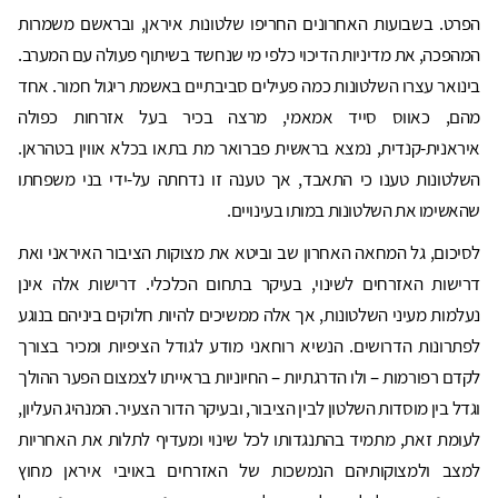
הפרט. בשבועות האחרונים החריפו שלטונות איראן, ובראשם משמרות
המהפכה, את מדיניות הדיכוי כלפי מי שנחשד בשיתוף פעולה עם המערב.
בינואר עצרו השלטונות כמה פעילים סביבתיים באשמת ריגול חמור. אחד
מהם, כאווס סייד אמאמי, מרצה בכיר בעל אזרחות כפולה
איראנית-קנדית, נמצא בראשית פברואר מת בתאו בכלא אווין בטהראן.
השלטונות טענו כי התאבד, אך טענה זו נדחתה על-ידי בני משפחתו
שהאשימו את השלטונות במותו בעינויים.
לסיכום, גל המחאה האחרון שב וביטא את מצוקות הציבור האיראני ואת
דרישות האזרחים לשינוי, בעיקר בתחום הכלכלי. דרישות אלה אינן
נעלמות מעיני השלטונות, אך אלה ממשיכים להיות חלוקים ביניהם בנוגע
לפתרונות הדרושים. הנשיא רוחאני מודע לגודל הציפיות ומכיר בצורך
לקדם רפורמות – ולו הדרגתיות – החיוניות בראייתו לצמצום הפער ההולך
וגדל בין מוסדות השלטון לבין הציבור, ובעיקר הדור הצעיר. המנהיג העליון,
לעומת זאת, מתמיד בהתנגדותו לכל שינוי ומעדיף לתלות את האחריות
למצב ולמצוקותיהם הנמשכות של האזרחים באויבי איראן מחוץ