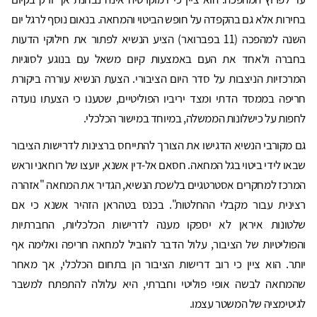
בחירות אלא גם בהקפדה על חופש הביטוי והמחאה. בנאום נוסף לרגל יום
השנה למהפכה (11 בפברואר) הציע הנשיא לפתור את חילוקי הדעות
בחברה ולאחד את העם באמצעות קיום משאל עם בנוגע לסוגיות
המרכזיות הניצבות על סדר היום הציבורי. הצעת הנשיא עוררה ביקורת
חריפה בממסד הדתי ומצד יריביו הפוליטיים, שטענו כי הצעתו נועדה
לחפות על כישלונות הממשלה, במיוחד במישור הכלכלי.
גם מקורבי הנשיא הדגישו את הצורך להתייחס ברצינות לדרישות הציבור
שבאו לידי ביטוי בגל המחאה. חסאם אל-דין אשנא, יועצו של רוחאני וראש
המרכז למחקרים אסטרטגיים בלשכת הנשיא, הגדיר את המחאה "אזהרה
רצינית עבור מקבלי ההחלטות". בכנס בטהראן הזהיר אשנא כי אם
שלטונות איראן לא יספקו מענה לדרישות הכלכליות, החברתיות
והפוליטיות של הציבור, עלול הדבר להוביל למחאה חריפה ואלימה אף
יותר. הוא ציין כי רוב דרישות הציבור הן בתחום הכלכלי, אך מאחר
שהמחאה לבשה אופי פוליטי וחברתי, היא עלולה להתפתח למשבר
לגיטימציה של המשטר עצמו.