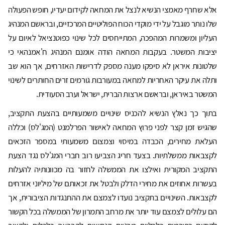
אלא שחרף מאמצי הנשיא לנצל את המחאה לקידום יעדיו, חופש הפעולה
שלו נותר מוגבל על ידי מוקדי הכוח הפוליטיים המרכזיים, ובראשם המנהיג
העליון ומשמרות המהפכה, המתייחסים לכל שינוי כפוטנציאל לאיום על
יציבות המשטר. בעקבות המחאה הודה אומנם המנהיג ח'אמנהאי כי
שלטונות איראן לא סיפקו מענה מספק לדרישות האזרחים, אך הוא שב
ותלה את עיקר האחריות למחאה במעורבות גורמים זרים החותרים לשינוי
המשטר באיראן, ובראשם ארצות הברית, ישראל וערב הסעודית.
בתוך כך נאלץ הנשיא להכניס שינויים משמעותיים בהצעת התקציב,
שהגיש זמן קצר לפני פרוץ המחאה לאישור הפרלמנט (המג'לס) וכללה
העלאת מחירים, הכבדה במיסוי וצמצום משמעותי במספר הזכאים
לקצבאות ממשלתיות. בצעד חריג הצביעו רוב חברי המג'לס נגד הצעת
התקציב המקורית ואילצו את הממשלה לחזור בה מכוונותיה להעלות
בעשרות אחוזים את מחירי הדלק ולבטל את זכאותם של מיליוני אזרחים
לקצבאות. השינויים בתקציב נועדו לצמצם את ההתנגדות הציבורית, אך
הם עלולים לצמצם עוד יותר את מרחב התמרון של הממשלה בכל הקשור