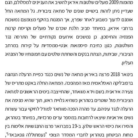
מהומות 2009 פועלים שלטונות איראן להשיב את העניינים למסלולם, הגם
שעדיין ניתן לזהות ביטויים שונים של מחאה ציבורית. גל המחאה החל
אומנם לדעוך כשבוע לאחר שפרץ, אך הפגנות בהיקף מצומצם נמשכות
ברחבי איראן, במיוחד סביב הלנת שכרם של פועלים וקריסת קרנות
הפנסיה והחיסכון. כן נמשכים אירועים נקודתיים של התרסה נגד
השלטונות, כגון: כתיבת סיסמאות אנטי-ממסדיות על קירות במרחב
הציבורי, שביתות, הצתת בנקים והשחתת שלטים עם תמונותיו של המנהיג
העליון.
בינואר 2018 פרצה באיראן מחאה של נשים כנגד כפיית הרעלה הנהוגה
ברפובליקה האסלאמית מאז המהפכה. המחאה החלה באקט מתריס של
צעירה איראנית בשם וידא מוואחד, שהתייצבה בימים הראשונים למחאה
הציבורית מול שוטרים בטהראן כשהיא גלויית ראש, תוך שהיא מניפה את
הרעלה לנגד עיניהם. עד מהרה הפכה מווחאד למודל לחיקוי עבור עשרות
נשים איראניות שיצאו לרחובות במספר ערים מרכזיות, במיוחד בטהראן,
והסירו את כיסוי הראש שלהן. ב-19 בפברואר פרצו התנגשויות אלימות בין
כוחות הביטחון בטהראן לחברי המסדר הצוּפי "נעמתוללה גונאבאדי",