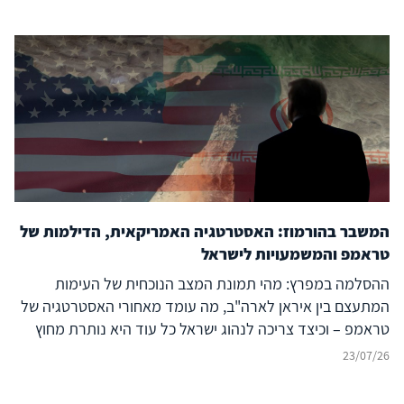
המשבר בהורמוז: האסטרטגיה האמריקאית, הדילמות של
טראמפ והמשמעויות לישראל
ההסלמה במפרץ: מהי תמונת המצב הנוכחית של העימות
המתעצם בין איראן לארה"ב, מה עומד מאחורי האסטרטגיה של
טראמפ – וכיצד צריכה לנהוג ישראל כל עוד היא נותרת מחוץ
לעימות?
23/07/26