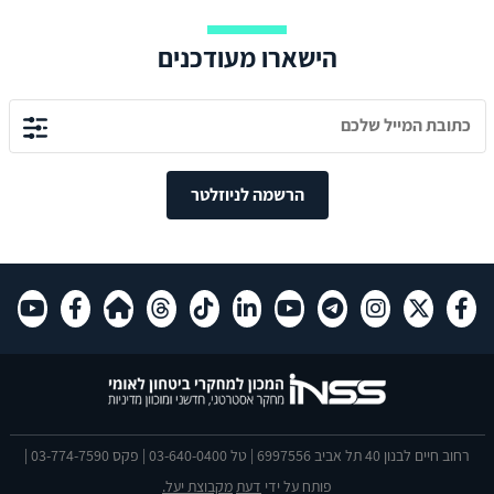
הישארו מעודכנים
הרשמה לניוזלטר
רחוב חיים לבנון 40 תל אביב 6997556 | טל 03-640-0400 | פקס 03-774-7590 |
פותח על ידי
דעת
מקבוצת יעל.