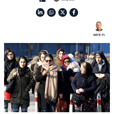
רז צימט