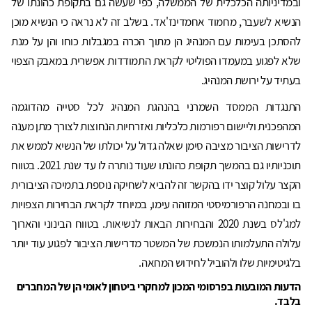
ובמדיניותה הכלכלית של הממשלה, כפי שעשה גם בתקופת כהונתו של
הנשיא לשעבר, מחמוד אחמדינז'אד. בשלב זה לא נראה כי הנשיא מוכן
להסתכן בעימות עם המנהיג הן מתוך הכרה במגבלות כוחו והן על מנת
שלא לפגוע במעמדו הפוליטי לקראת התמודדות אפשרית במאבק הצפוי
בעתיד על ירושת המנהיג.
התנגדות הממסד השמרני בהנהגת המנהיג לכל סטייה מהדוגמה
המהפכנית וליישום רפורמות כלכליות ואזרחיות הנחוצות לצורך מתן מענה
לדרישות הציבור מציבה סימן שאלה גדול על יכולתו של הנשיא לממש את
תוכניותיו גם בהמשך תקופת כהונתו שעוד נותרה לו עד שנת 2021. בטווח
הקצר עלול קוצר ידו בהקשר זה להביא לשחיקה נוספת בתמיכה הציבורית
בו ובמחנה הרפורמיסטי המזוהה עימו, במיוחד לקראת הבחירות הצפויות
למג'לס בשנת 2020 והבחירות הבאות לנשיאות. בטווח הבינוני והארוך
עלולה התעלמותו הנמשכת של המשטר מדרישות הציבור לפגוע עוד יותר
בלגיטימיות שלו ולהוביל לחידוש המחאה.
הדעות המובעות בפרסומי המכון למחקרי ביטחון לאומי הן של המחברים
בלבד.