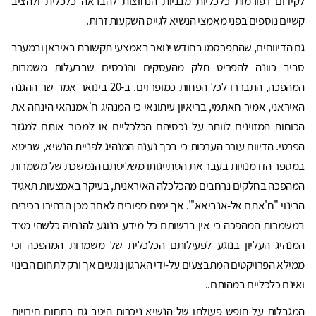
לקידום רפורמות כלכליות מבניות הנחוצות להבראה כלכלית ולהציב
קשיים נוספים בפני מאמצי הנשיא לגייס השקעות זרות.
גם הדיווחים, שהתפרסמו בחודש ינואר באמצעי תקשורת באיראן ובמערב
סביב כוונה להפריט חלק מהעסקים והנכסים שבבעלות משמרות
המהפכה, התבררו לכל הפחות כמופרזים. ב-20 בינואר אמר שר ההגנה
האיראני, אמיר חאתמי, בריאיון עיתונאי כי המנהיג ח'אמנהאי הינחה את
הכוחות המזוינים לוותר על נכסיהם הכלכליים או למכור אותם למגזר
הפרטי. הדיווח עורר הערכות כי בכך נענה המנהיג לפניית הנשיא, שביטא
במספר הזדמנויות בעבר את הסתייגותו משליטתם הנמשכת של משמרות
המהפכה בחלקים נרחבים מהכלכלה האיראנית, בעיקר באמצעות תאגיד
הבינוי "ח'אתם אל-אנביאא'". אך ימים ספורים לאחר מכן הבהירו בכירים
במשמרות המהפכה כי אין ברשותם כל מידע בנוגע להנחיה כלשהי מצד
המנהיג העליון בנוגע לפעילותם הכלכלית של משמרות המהפכה וכי
ממילא הפרויקטים המתבצעים על-ידי הארגון נוגעים אך ורק לתחום הבינוי
ואינם כלכליים במהותם..
המגבלות על חופש פעולתו של הנשיא ניכרות היטב גם בתחום חירויות