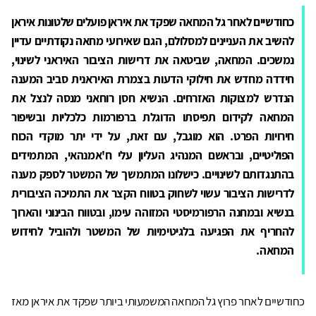
כחודשיים לאחר גל המחאה שפקד את איראן פועלים שלטונות איראן
להשיב את העניינים למסלולם, הגם שאירועי מחאה נקודתיים עדיין
נמשכים. המחאה, שביטאה את דרישות הציבור האיראני לשינוי,
חידדה מחדש את חילוקי הדעות בצמרת האיראנית סביב המענה
הנדרש למצוקות האזרחים. הנשיא חסן רוחאני מנסה לנצל את
המחאה לקידום תפיסתו הדוגלת ברפורמות כלכליות ובשיפור
חירויות הפרט. הוא מוגבל, עם זאת, על ידי יתר מוקדי הכוח
הפוליטיים, ובראשם המנהיג העליון עלי ח'אמנהאי, המתמידים
בהתנגדותם לשינויים. כישלונו המתמשך של המשטר לספק מענה
לדרישות הציבור עשוי לשחוק בטווח הקצר את התמיכה הציבורית
בנשיא ובמחנה הרפורמיסטי המזוהה עימו, ובטווח הבינוני והארוך
להחריף את הפגיעה בלגיטימיות של המשטר ולהוביל לחידוש
המחאה.
כחודשיים לאחר פרוץ גל המחאה המשמעותי ביותר שפקד את איראן מאז