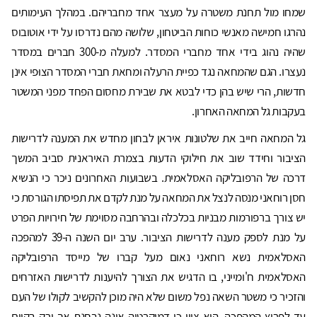
שמחו מול תחנת משטרה על מעצר אחד מחבריהם. במהלך העימותים
נהרגו חמישה מאנשי כוחות הביטחון, שלושה מהם נדרסו על ידי אוטובוס
שהיה נהוג בידי אחד מחברי המסדר. למעלה מ-300 חברים במסדר
נעצרו. הגם שהמחאה נגד כפיית הרעלה ומחאת חברי המסדר הצוּפי אינן
חדשות, הרי שיש בהן כדי לבטא את שבירת מחסום הפחד מפני המשטר
בעקבות גל המחאה האחרון.
גל המחאה חייב את שלטונות איראן לבחון מחדש את המענה לדרישות
הציבור וחידד שוב את חילוקי הדעות בצמרת האיראנית סביב המשך
דרכה של הרפובליקה האסלאמית. בשבועות האחרונים ניכר כי הנשיא
חסן רוחאני מנסה לנצל את המחאה על מנת לקדם את תפיסתו הגורסת כי
יש צורך ברפורמות מבניות בכלכלה ובהרחבה מסוימת של חירויות הפרט
על מנת לספק מענה לדרישות הציבור. ערב יום השנה ה-39 למהפכה
האסלאמית נשא רוחאני נאום מעל קברו של מייסד הרפובליקה
האסלאמית ח'ומייני, בו הדגיש את הצורך להיענות לדרישות האזרחים
והזכיר כי משטר השאה נפל משום שלא היה מוכן להקשיב לקולו של העם
עד לפרוץ המהפכה. הוא ציין כי דמוקרטיה אינה נבחנת אך ורק בקיום