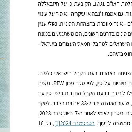
החטופים שבידי חמאס. בייג'ינג מתעלמת גם מהחלטת האו"ם 1701, הקובעת כי על חיזבאללה
. גם אמנת ז'נבה או עיקריה - איסור על עינויי
 אינה מוזכרת בהצהרות הסיניות. ואולי עניין
ים סינים בדרגים השונים, הם משתמשים במונח
לת החטופים הישראלים למחבלי חמאס העצורים בישראל -
הצניחה באהדת דעת הקהל הישראלי כלפיה.
ב-2019, 66 אחוזים מתושבי ישראל היו בעלי דעות חיוביות על סין, לפי סקר מכון PEW. מגפת
ותיה הובילו לירידה בדעת הקהל החיובית כלפי סין עד
ל-48 אחוזים. בסקר שפרסם מכון PEW ביולי 2024, שיעור האהדה ירד ל-33 אחוזים בלבד. לסקר
של PEW מצטרפים גם סקרים שערך המכון למחקרי ביטחון לאומי לאחר ה-7 באוקטובר 2023,
 ממשיכה לדעוך.
בספטמבר 2024
[1]
, רק 16