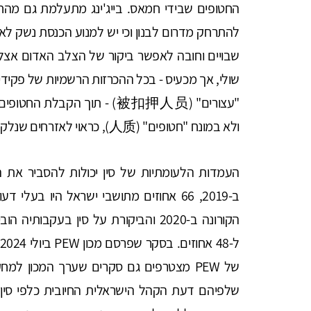
להתרחק מדרום לבנון וכי יש למנוע הכנסת נשק לאזור
שבויים וחובה לאפשר ביקור של הצלב האדום אצלם -
שולי, אך מכעיס - בכל ההכרזות הרשמיות של פקיד
"עצורים" (被扣押人员) - תוך הקב
ולא במונח "חטופים" (人质), כראוי לאזרחים שנלקחו מבתיהם.
העמדות הלעומתיות של סין יכולות להסביר את 
הקורונה ב-2020 והביקורת על סין בעקב
שלפיהם דעת הקהל הישראלית החיובית כלפי סין