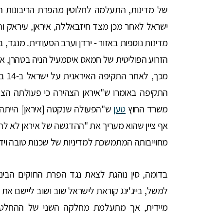
ישראל לאחר מכן מצד חיזבאללה, איראן, עיראק וה
מדינות נוספות באזור - ירדן וערב הסעודית. מנגד, 
הזרוע הפוליטית של חמאס איסמעיל הניה בטהרן, אם 
מכך, לאחר התקיפה האיראנית על ישראל ב-14 באפריל 2024, שגריר סין באו"ם אף
התקיפה באומרו ש"איראן הצהירה כי פעולתה הצב
משרד החוץ
טען
ש"הפעולה שנקטה [איראן] הייתה 
אף ציין שהוא מעריך את "ההדגשה של איראן לא לה
מחוייבותה המתמשכת למדיניות של שכנות טובה וידי
בדומה, סין נוהגת לצאת נגד הפרת החוקים הבינ
מיידית, אך מתעלמת מחלקה השני של ההחלטה,