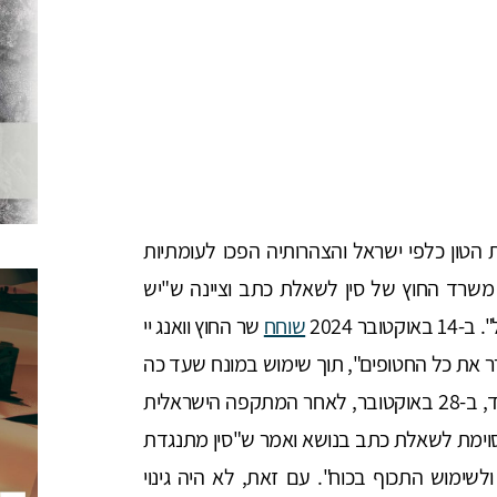
הטון כלפי ישראל והצהרותיה הפכו לעומתיות
שרד החוץ של סין לשאלת כתב וציינה ש"יש
ר 2024
שוחח
שר החוץ וואנג יי
ר את כל החטופים", תוך שימוש במונח שעד כה
נעלם מהצהרות קודמות של בכירים סינים. זאת ועוד, ב-28 באוקטובר, לאחר המתקפה הישראלית
ימת לשאלת כתב בנושא ואמר ש"סין מתנגדת
לשימוש התכוף בכוח". עם זאת, לא היה גינוי