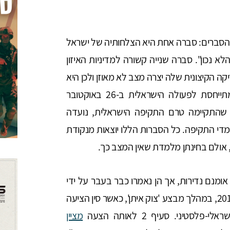
ר הסברים: סברה אחת היא הצלחותיה של ישראל
 נכון". סברה שנייה קשורה למדיניות האיזון
יקה הקיצונית שלה יצרה מצב לא מאוזן ולכן היא
מנסה לאזן מחדש את עמדתה. סברה נוספת מתייחסת לפעולה הישראלית ב-26 באוקטובר
, שהתקיימה טרם התקיפה הישראלית, נועדה
י התקיפה. כל הסברות הללו יוצאות מנקודת
, אולם בחינתן מלמדת שאין המצב כך.
ומנם נדירות, אך הן נאמרו כבר בעבר על ידי
דוברים סינים שונים. האמירה הופיעה לראשונה ב-2014, במהלך מבצע 'צוק איתן', כאשר סין הציעה
טיני. סעיף 2 לאותה הצעה
מציין