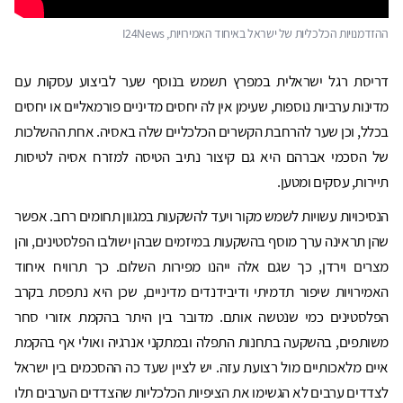
ההזדמנויות הכלכליות של ישראל באיחוד האמירויות, I24News
דריסת רגל ישראלית במפרץ תשמש בנוסף שער לביצוע עסקות עם
מדינות ערביות נוספות, שעימן אין לה יחסים מדיניים פורמאליים או יחסים
בכלל, וכן שער להרחבת הקשרים הכלכליים שלה באסיה. אחת ההשלכות
של הסכמי אברהם היא גם קיצור נתיב הטיסה למזרח אסיה לטיסות
תיירות, עסקים ומטען.
הנסיכויות עשויות לשמש מקור ויעד להשקעות במגוון תחומים רחב. אפשר
שהן תראינה ערך מוסף בהשקעות במיזמים שבהן ישולבו הפלסטינים, והן
מצרים וירדן, כך שגם אלה ייהנו מפירות השלום. כך תרוויח איחוד
האמירויות שיפור תדמיתי ודיבידנדים מדיניים, שכן היא נתפסת בקרב
הפלסטינים כמי שנטשה אותם. מדובר בין היתר בהקמת אזורי סחר
משותפים, בהשקעה בתחנות התפלה ובמתקני אנרגיה ואולי אף בהקמת
איים מלאכותיים מול רצועת עזה. יש לציין שעד כה ההסכמים בין ישראל
לצדדים ערבים לא הגשימו את הציפיות הכלכליות שהצדדים הערבים תלו