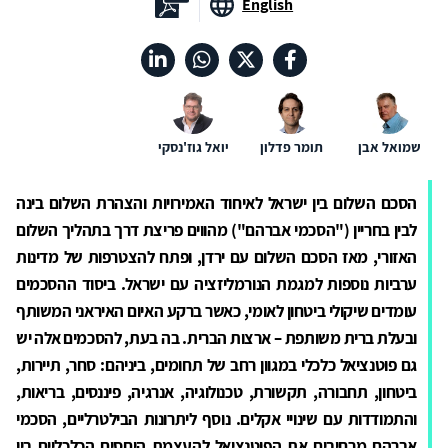
English
שמואל אבן
תומר פדלון
יואל גוז'נסקי
הסכם השלום בין ישראל לאיחוד האמירויות והצהרת השלום בינה
לבין בחריין ("הסכמי אברהם") מהווים פריצת דרך בתהליך השלום
האזורי, מאז הסכם השלום עם ירדן, ופתח להצטרפות של מדינות
ערביות נוספות למגמת הנורמליזציה עם ישראל. ביסוד ההסכמים
עומדים שיקולי ביטחון לאומי, כאשר ברקע האיום האיראני המשותף
ובעלת ברית משותפת – ארצות הברית. בה בעת, להסכמים אלה יש
גם פוטנציאל כלכלי במגוון רחב של תחומים, ביניהם: סחר, תיירות,
ביטחון, תחבורה, תקשורת, טכנולוגיה, אנרגיה, פיננסים, בריאות,
והתמודדות עם שינויי אקלים. נוסף ליתרונות הבילטרליים, הסכמי
אברהם מרחיבים את הפוטנציאל להעצמת היחסים הכלכליים בין