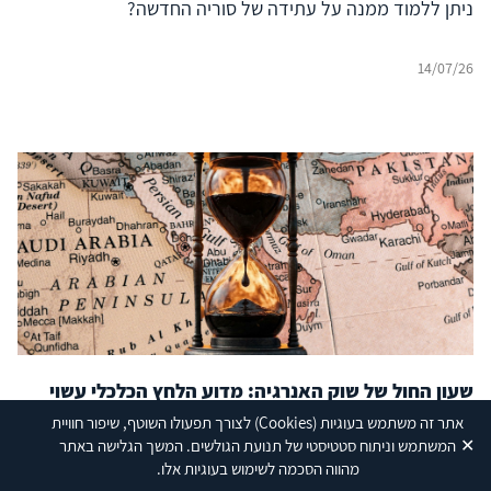
ניתן ללמוד ממנה על עתידה של סוריה החדשה?
14/07/26
שעון החול של שוק האנרגיה: מדוע הלחץ הכלכלי עשוי
להגיע דווקא ממדינות המפרץ?
אתר זה משתמש בעוגיות
(Cookies)
לצורך תפעולו השוטף, שיפור חוויית
✕
המשתמש וניתוח סטטיסטי של תנועת הגולשים. המשך הגלישה באתר
ניתוח מצב השוק מראה כי ייתכן שהלחץ המרכזי לעצירת
מהווה הסכמה לשימוש בעוגיות אלו.
המלחמה לא יגיע מיבואניות האנרגיה במערב או באסיה, אלא