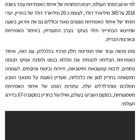
לפי ארגון הסחר העולמי, ייצוא הסחורות של איחוד האמירויות עמד בשנת
2018 על 345 מיליארד דולר, לעומת כ-20 מיליארד דולר של בחריין. יעדי
הסחר של איחוד האמירויות מגוונים מאוד וכוללים גם את איראן, בשעה
שהייצוא הבחרייני תלוי בעיקר בערב הסעודית, באיחוד האמירויות
ובארצות הברית.
נפט מהווה עבור שתי המדינות חלק מרכזי בכלכלתן. עם זאת, איחוד
האמירויות הצליחה להפחית את התלות בנפט ולפתח אפיקי הכנסה
נוספים, לרבות קמעונאות וסיטונאות, תיירות וביטוח ופיננסים. לעומתה
התקשתה בחריין לגוון את כלכלתה, שעדיין נשענת על משאבי הטבע
ההולכים ומתדלדלים שלה. עתודות הנפט של איחוד האמירויות
משמעותיות, במקום השביעי בעולם, ואילו של בחריין במקום ה-67 בדירוג
העולמי.