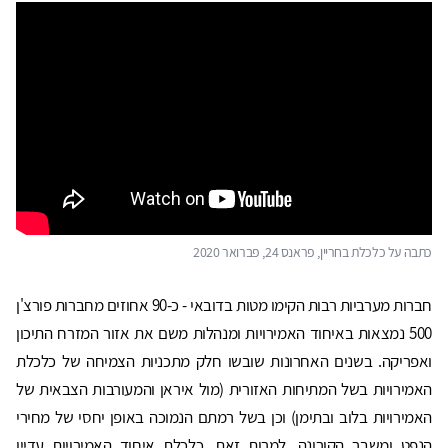
כתבה על כלכלת בחריין, פראנס 24, פברואר 2020
חברות מערביות רבות הקימו מטות בדובאי - כ-90 אחוזים מחברות פורצ'ן
500 נמצאות באיחוד האמירויות ומנהלות משם את אזור המזרח התיכון
ואפריקה. בשנים האחרונות שובשו חלק מתכניות הצמיחה של כלכלת
האמירויות בשל המתיחות האזורית (מול איראן והמעורבות הצבאית של
האמירויות בלוב ובתימן) וכן בשל רמתם הנמוכה באופן יחסי של מחירי
הנפט ומשבר הקורונה. למרות זאת, כלכלת איחוד האמירויות עדיין