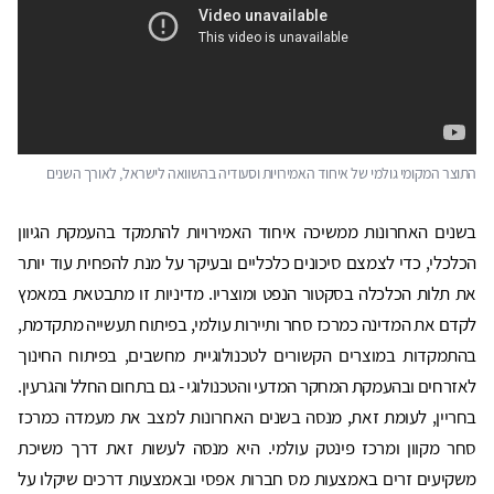
התוצר המקומי גולמי של איחוד האמירויות וסעודיה בהשוואה לישראל, לאורך השנים
בשנים האחרונות ממשיכה איחוד האמירויות להתמקד בהעמקת הגיוון
הכלכלי, כדי לצמצם סיכונים כלכליים ובעיקר על מנת להפחית עוד יותר
את תלות הכלכלה בסקטור הנפט ומוצריו. מדיניות זו מתבטאת במאמץ
לקדם את המדינה כמרכז סחר ותיירות עולמי, בפיתוח תעשייה מתקדמת,
בהתמקדות במוצרים הקשורים לטכנולוגיית מחשבים, בפיתוח החינוך
לאזרחים ובהעמקת המחקר המדעי והטכנולוגי - גם בתחום החלל והגרעין.
בחריין, לעומת זאת, מנסה בשנים האחרונות למצב את מעמדה כמרכז
סחר מקוון ומרכז פינטק עולמי. היא מנסה לעשות זאת דרך משיכת
משקיעים זרים באמצעות מס חברות אפסי ובאמצעות דרכים שיקלו על