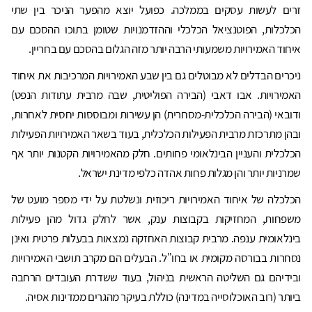
זרים לעשות עסקים בממלכה. כפועל יוצא מהפער הניכר בין שתי
הכלכלות, הפוטנציאל הכלכלי וההזדמנויות שטומן בתוכו ההסכם עם
איחוד האמירויות משמעותי הרבה יותר מזה הגלום בהסכם עם בחריין.
ניכרים הבדלים לא מבוטלים גם בין שבע האמירויות המרכיבות את איחוד
האמירויות. אבו דאבי (הבירה הפוליטית, שבה מרבית עתודות הנפט)
ודובאי (הבירה הכלכלית-מסחרית) הן עשירות ומבוססות יחסית לאחרות,
ובהן מתרכזת מרבית הפעילות הכלכלית, בעוד בשאר האמירויות הפעילות
הכלכלית והעניין הבינלאומי פחותים. חלק מהאמירויות הקטנות יותר אף
שמרניות יותר והן מגלות פחות אהדה כלפי מדינת ישראל.
הכלכלה של איחוד האמירויות ריכוזית ונשלטת על ידי מספר מועט של
משפחות, המחזיקות בקבוצות ענק, אשר לחלק גדול מהן פעילות
בינלאומית ענפה. מרבית קבוצות האחזקה נמצאות בבעלות פרטית ואינן
נסחרות בבורסה מקומית או בחו"ל. הבעלים הם מקרב תושבי האמירויות
ובידיהם גם השליטה הראשית בניהול, בעוד ששדרת העובדים הרחבה
ביותר (רוב האוכלוסייה במדינה) כוללת בעיקר מהגרים ממדינות אסיה.