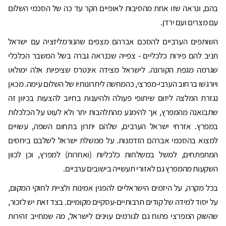
בהם, ונראה שזו אחת מהסיבות לאופיים הקר עד כה של הסכמי השלום
עם מצרים ועם ירדן.
השותפים הערביים להסכם אברהם מצפים שהנורמליזציה עם ישראל
תניב להם פירות כלכליים - צפייה שכנראה גברה בשל המשבר הכלכלי
שגרמה מגפת הקורונה. לישראל מצידה אינטרס שציפיות אלה ימולאו
ויורגשו ברחוב הערבי-מפרצי, כהמחשה ליתרונותיו של השלום עימה. מכאן
נגזרת המלצה ליזום שיתופי פעולה ולהיענות בחיוב להצעות בכיוון זה
שתבואנה מהמפרץ, אך להימנע מהתלהבות יתר ולא לעוט על הכלכלות
במפרץ. אזרחי ישראל הערבים, שלהם יתרון בתחום השפה, עשויים
למצוא בהסכמי אברהם הזדמנות. על ממשלת ישראל לשלבם ביחסים
המתפתחים, למשל במשלחות כלכליות (ואחרות) למפרץ, וכן לכוון
השקעות מהמפרץ גם לאזורי תעשייה בישובים ערביים.
בכל מקרה, על היזמים הישראליים להפגין אמינות ולציית לחוקי המקום,
על יסוד למידה של קודים תרבותיים-עסקיים מקומיים. בצד זאת יש לזכור,
שהשוק המפרצי פתוח גם לגורמים עוינים לישראל, מה שמחייב זהירות