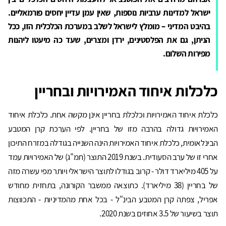
ישראל למדינות ערביות נוספות, שאין עמן עדיין יחסים פורמאליים.
בהיבט המדיני – מומלץ לישראל לשלב במערכת הכלכלית הזו, ככל
הניתן, גם את הפלסטינים, ירדן ומצרים, שעד כה מיעטו ליהנות
מפירות השלום.
כלכלות איחוד האמירויות ובחריין
כלכלת איחוד האמירויות וכלכלת בחריין אינן מקשה אחת. כלכלת איחוד
האמירויות גדולה בהרבה מזו של בחריין. לפי הערכת קרן המטבע
הבינלאומית, כלכלת איחוד האמירויות הינה השנייה בגודלה במזרח התיכון
אחרי זו של ערב הסעודית. בשנת 2019 התוצר (תמ"ג) של האמירויות עמד
על 405 מיליארד דולר - קרוב בגודלו לתוצר הישראלי ויותר מפי עשרה מזה
של בחריין (38 מיליארד). כתוצאה ממשבר הקורונה, בתחזית מחודש
אפריל, צפתה קרן המטבע הבינ"ל - בכל אחת מהמדיניות - התכווצות
תוצר בשיעור של 3.5 אחוזים בשנת 2020.