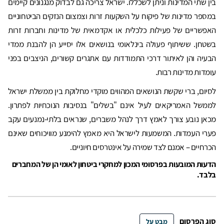
בין שתי המדינות וניתן לשכללו. ישראל צריכה גם לבדוק מנגנונים קיימים
במספר מדינות של פיקוח על השקעות זרות וצמצום הנזקים הביטחוניים
האפשריים של פעילות כלכלית או אקדמאית של מדינות וחברות זרות
בשטחן. ששיתוף פעולה בינלאומי בנושאים אלו יסייע הן להבנת ממדי
הבעיה והן לאיתור דרכי התמודדות עם אתגרים קשורים, הניצבים בפני
עומדות מדינות רבות.
לסיום, ברי שקשת הנושאים המהווים מוקדי מחלוקת בין ממשלת ישראל
לממשל האמריקאים לעיל אינם "בשלים" בנסיבות הנוכחיות לפתרון.
מכאן נובע צורך לאמץ דרך לנהל משברים, שנראים בלתי-נמנעים עקב
פערי העמדות. המשמעות לישראל היא מאמץ להימנע מוויכוחים שאינם
הכרחיים – אמנם לצד שמירה על אינטרסים חיוניים.
הדעות המובעות בפרסומי המכון למחקרי ביטחון לאומי הן של המחברים
בלבד.
סוג הפרסום
מבט על