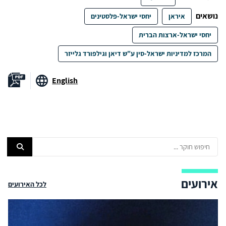
נושאים
איראן
יחסי ישראל-פלסטינים
יחסי ישראל-ארצות הברית
המרכז למדיניות ישראל-סין ע"ש דיאן וגילפורד גלייזר
English
אירועים
לכל האירועים