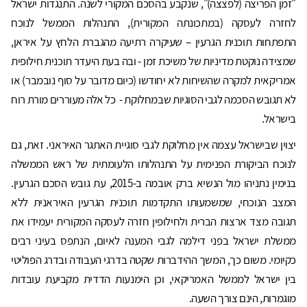
"זמן הפריצה (לפצצה)", שנקבע בהסכם המקורי לשנה. התנגדות ישראל
לחזרה לעסקה (במתכונתה המקורית), התנהלות הממשל לנוכח
התפתחות תוכנית הגרעין – שעיקרה רתיעה מהגברת הלחץ על איראן,
שמצידה נוקטת מדיניות של משיכת זמן - ובה בעת היעדר תוכנית חילופית
אמריקאית למקרה שהשיחות לא יחודשו (כיום מדובר על סוף נובמבר) או
לא תגובש הסכמה לגבי הסוגיות שבמחלוקת - כל אלה מעוררים מורת רוח
בישראל.
יצוין שבישראל עצמה אין מחלוקת לגבי סוגיית האתגר האיראני. זאת, גם
לנוכח הביקורת הפנימית על התנהלותו הלעומתית של ראש הממשלה
בנימין נתניהו מול הנשיא ברק אובמה ב-2015, עת גובש הסכם הגרעין.
המצב הנוכחי, שמשמעותו התקדמות תוכנית הגרעין האיראנית ללא
תגובה מצד ארצות הברית ולחילופין חזרה לעסקה המקורית יעמידו את
ממשלת ישראל בפני דילמה לגבי המענה לאיום, הנתפס בעיני רבים
כקיומי. משום כך, המשך ההידברות שקטה בדרגי העבודה ובדרג הפוליטי
בין ישראל לממשל האמריקאי, וכן הימנעות הדדית מקביעת עובדות
מוגמרות, הינם צורך השעה.