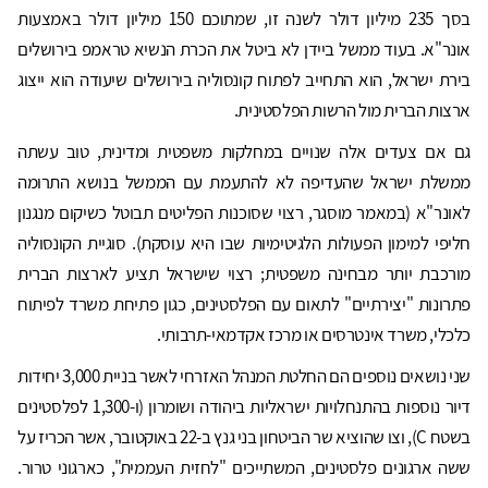
בסך 235 מיליון דולר לשנה זו, שמתוכם 150 מיליון דולר באמצעות
אונר"א. בעוד ממשל ביידן לא ביטל את הכרת הנשיא טראמפ בירושלים
בירת ישראל, הוא התחייב לפתוח קונסוליה בירושלים שיעודה הוא ייצוג
ארצות הברית מול הרשות הפלסטינית.
גם אם צעדים אלה שנויים במחלקות משפטית ומדינית, טוב עשתה
ממשלת ישראל שהעדיפה לא להתעמת עם הממשל בנושא התרומה
לאונר"א (במאמר מוסגר, רצוי שסוכנות הפליטים תבוטל כשיקום מנגנון
חליפי למימון הפעולות הלגיטימיות שבו היא עוסקת). סוגיית הקונסוליה
מורכבת יותר מבחינה משפטית; רצוי שישראל תציע לארצות הברית
פתרונות "יצירתיים" לתאום עם הפלסטינים, כגון פתיחת משרד לפיתוח
כלכלי, משרד אינטרסים או מרכז אקדמאי-תרבותי.
שני נושאים נוספים הם החלטת המנהל האזרחי לאשר בניית 3,000 יחידות
דיור נוספות בהתנחלויות ישראליות ביהודה ושומרון (ו-1,300 לפלסטינים
בשטח C), וצו שהוציא שר הביטחון בני גנץ ב-22 באוקטובר, אשר הכריז על
ששה ארגונים פלסטינים, המשתייכים "לחזית העממית", כארגוני טרור.