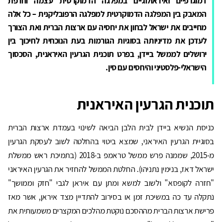
דמוגרפיים ואידאולוגיים במפלגה הדמוקרטית עצמה וחרפת
המאבק בין המפלגה הדמוקרטית למפלגה הרפובליקנית – כל אלה
מחייבים את ישראל לבחון את יחסיה עם ארצות הברית ואת הצורך
לעדכן את מדיניותה בסוגיות הגורמות בעת הנוכחית לחיכוך בין
ירושלים לממשל ביידן, בפרט תוכנית הגרעין האיראנית, הסכסוך
הישראלי-פלסטיני והיחסים עם סין.
תוכנית הגרעין האיראנית
כניסת הנשיא ביידן לבית הלבן הביאה לשינוי בעמדת ארצות הברית
בסוגיית הגרעין האיראני, שמצא ביטוי בהחלטה לשוב לעסקת הגרעין
מ-2015, שממנה פרש ממשל טראמפ ב-2018 (בתמיכת ראש ממשלת
ישראל דאז, בנימין נתניהו). החלטת הממשל להחזיר את הגרעין האיראני
"חזרה לקופסא" ולשוב למשא ומתן עם איראן לגבי "חזק וממושך"
נתקלה עד כה במשיכת זמן או בסירוב להתדיין מצד איראן, אשר מאז
פרישת ארצות הברית מההסכם נוקטת מהלכים המקצרים משמעותית את