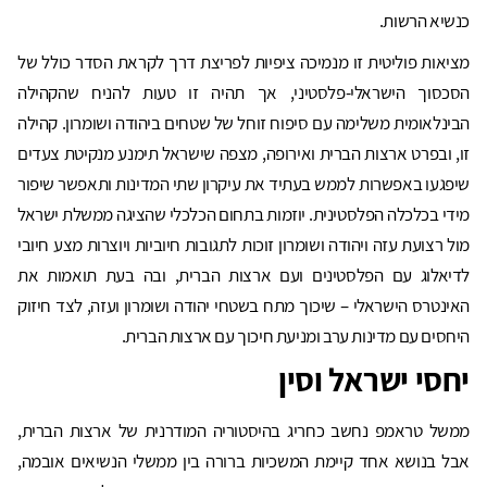
כנשיא הרשות.
מציאות פוליטית זו מנמיכה ציפיות לפריצת דרך לקראת הסדר כולל של
הסכסוך הישראלי-פלסטיני, אך תהיה זו טעות להניח שהקהילה
הבינלאומית משלימה עם סיפוח זוחל של שטחים ביהודה ושומרון. קהילה
זו, ובפרט ארצות הברית ואירופה, מצפה שישראל תימנע מנקיטת צעדים
שיפגעו באפשרות לממש בעתיד את עיקרון שתי המדינות ותאפשר שיפור
מידי בכלכלה הפלסטינית. יוזמות בתחום הכלכלי שהציגה ממשלת ישראל
מול רצועת עזה ויהודה ושומרון זוכות לתגובות חיוביות ויוצרות מצע חיובי
לדיאלוג עם הפלסטינים ועם ארצות הברית, ובה בעת תואמות את
האינטרס הישראלי – שיכוך מתח בשטחי יהודה ושומרון ועזה, לצד חיזוק
היחסים עם מדינות ערב ומניעת חיכוך עם ארצות הברית.
יחסי ישראל וסין
ממשל טראמפ נחשב כחריג בהיסטוריה המודרנית של ארצות הברית,
אבל בנושא אחד קיימת המשכיות ברורה בין ממשלי הנשיאים אובמה,