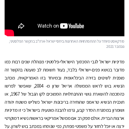
פודקאסט מיוחד על ההתפתחויות האחרונות ביחסי ישראל-ארה''ב בהקשר הפלסטיני,
נובמבר 2021
מדיניות ישראל לגבי הסכסוך הישראלי-פלסטיני מנוהלת שנים רבות כמו
מדובר בנושא פנים-ישראלי בלבד, בעוד תשומת לב מועטה בהקשר זה
מופנית לשינוים בזירה הבינלאומית ובמיוחד בזו האמריקאית. מכתב
הנשיא בוש לראש הממשלה אריאל שרון מ- 2004, שאפשר לפרשו
כהסכמה להשארת גושי ההתנחלויות הסמוכים לקו הגבול של 1967, או
תוכנית הנשיא טראמפ שהותירה בריבונות ישראל כשליש משטח יהודה
ושומרון במסגרת הסדר קבע, גרמו להבנה מוטעית בישראל כי זו מדיניות
ארצות הברית. אולם ספק רב אם ממשל אמריקאי בראשות נשיא דמוקרטי
ירצה או יוכל לחזור על משפטי מפתח, כפי שנוסחו במכתב בוש לשרון. על