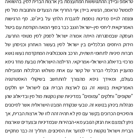
טראמפ וביידן: ההתגוששות המתעצמת בין ארצות הברית לסין. בהשוואה
לממשל טראמפ, הנשיא ביידן אף החריף את הצעדים והתגובות מול סין
ומנסה לגייס מדינות נוספות להגברת הלחץ על בייג'ינג. סף הרגישות
האמריקאית ליחסי סין–ישראל הוצב כבר בסוף המאה הקודמת עם ביטול
העסקה שבמסגרתה הייתה אמורה ישראל לספק לסין מטוסי התרעה.
הידוק היחסים הכלכליים בין ישראל לסין בעשור האחרון וכניסתן של
חברות סיניות לתחומי תשתית, הרכב והטכנולוגיה המתקדמת נעשו נושא
מרכזי בדיאלוג הישראלי-אמריקאי. הדילמה הישראלית נובעת מחד גיסא
מהעניין הכלכלי הברור של קשר עם אחת משלוש הכלכלות המובילות
בעולם, ומאידך גיסא מהצורך להתחשב בשיקולי האסטרטגיה
האמריקאית בנושא זה. גם לארצות הברית וגם לישראל יש חלקים
"שקופים" וחלקים "עמומים" במדיניות שהן נוקטות מול סין ובדיאלוג שהן
מנהלות ביניהן בנושא זה. טבעי שנקודת המבט הישראלית אשר לסיכונים
והסיכויים הכרוכים בקשר עם סין לא תהיה זהה לזו של ארצות הברית, אך
ניתן לצמצם את הנזק הנובע מאי-הבהירות שבמדיניות ובצעדים שארצות
הברית וישראל נוקטות כדי למזער את הסיכונים. תהליך זה כבר מתקיים