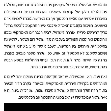
הנהגת ישראל לשלב במכלול שיקוליהן את התמונה הרחבה יותר, הכוללת
את הגדלת חלקן של קבוצות מיעוטים בארצות הברית, המתאפיינות
בהיכרות שטחית עם סוגיית הסכסוך אך גם במודעות גוברת לזכויות אדם
ומיעוטים. הוויכוח בקונגרס האמריקאי לגבי אישור התקציב ל"כיפת ברזל"
צריך להירשם כיריית אזהרה לישראל: לבית הנבחרים האמריקאי נכנסו
מחוקקים ומחוקקות הפועלים בעקביות נגד ישראל והם הצליחו, לראשונה
בהיסטוריית היחסים בין המדינות, לעכב אישור סיוע ביטחוני לישראל
(עיכוב שאמנם לא הממשל יזם אותו, כפי שקרה מספר פעמים בעבר).
בחינה כזו הייתה יכולה לשנות את תוכן ועיתוי ההחלטות בנושא הבניה
בהתנחלויות, או הגדרת ארגונים פלסטינים ארגוני טרור.
זאת ועוד, ראוי שממשלות ישראל תקדשנה בחינה עמוקה יותר לשינוים
המתרחשים בקהילה היהודית האמריקאית ובמיוחד בקרב הדור הצעיר
בה. דור זה הולך ומתרחק מישראל מסיבות שונות, שמרכזית ביניהן היא
אי-השלמה עם מדיניות ישראל בסוגיית הסכסוך עם הפלסטינים.