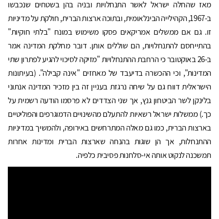
מאז שהחלה ישראל לאשר התנחלויות ובניה בהן בשטחים שנכבשו
ב-1967, הקהילייה הבינלאומית, ובתוכה ארצות הברית, חולקת על מדיניות
זו. גם אם ממשלים אמריקאים פסקו משימוש במונח "בלתי חוקיות"
בהתייחסם להתנחלויות, הם שוללים אותן. דובר מחלקת המדינה אמר
ב-26 באוקטובר כי הרחבת ההתנחלויות "מזיקה לסיכוי להגיע לפתרון שתי
המדינות", וכי ההכשרה בדיעבד של מאחזים "אינה קבילה". (בעיתונות
הישראלית דווח גם על שיחה נרגזת בעניין זה בין מזכיר המדינה אנתוני
בלינקן לשר הביטחון גנץ, אך שני הצדדים לא פרסמו הודעה רשמית על
כך.) ממשלות ישראל רשאיות להתעלם מהשינויים הדמוגרפים והפוליטיים
בארצות הברית, כמו גם מאלה המתרחשים באירופה, ולהמשיך במדיניות
ההתנחלות, אך הן שוגות בהנחה שארצות הברית ומדינות אחרות
תמשכנה לנקוט אותה אי-סלחנות פסיבית כלפיה.