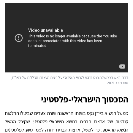
דברי ראש הממשלה בנט בנוגע לגרעין האיראני על בימת העצרת הכללית של האו''ם,
ספטמבר 2021
הסכסוך הישראלי-פלסטיני
ממשל הנשיא ביידן נקט בשנתו הראשונה שורת צעדים שביטלו החלטות
קודמות של ארצות הברית בנושא הישראלי-פלסטיני, שקיבל ממשל
הנשיא טראמפ. כך למשל, ארצות הברית חזרה לממן סיוע לפלסטינים