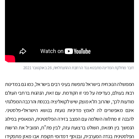
דובר מחלקת המדינה מתבטא נגד הרחבת ההתנחלויות, 26 באוקטובר 2021
הממשלה הנוכחית בישראל נתפשת בעיני רבים בישראל, כמו גם במדינות
רבות בעולם, כעדיפה על פני זו הקודמת. עם זאת, הנהגות ברחבי העולם
מודעות לכך, שהרוב הלא מוצק שיש לקואליציה בכנסת והרכבה המפלגתי
אינם מאפשרים לה לאמץ מדיניות נועזת בנושא הישראלי-פלסטיני.
להבנה זו מתלווה השלמה עם המצב בזירה הפלסטינית, המאופיין בפילוג
הנמשך בין חמאס, השולט ברצועת עזה, לבין פת"ח, המוביל את הרשות
הפלסטינית בגדה המערבית, ובנוסף דמדומי תקופת אבו מאזן מתפקידו