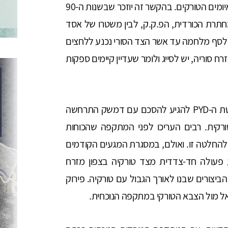
עם משטרו של בשאר אל-אסד לנוכח התממשות האיומים הטורקים. בהקשר זה יוזכר שבשנות ה-90
תרת הכורדית, הפ.ק.ק, לבין משטרו של אסד
ה לסף מלחמה עד אשר הצד הסורי נכנע ללחצים
ח סוריה, יש לסייג ולומר שעדיין קיימים ספקות
אשר להיבטים היותר מפתיעים של המבצע - החלטת ה-PYD להגיע להסכם עם דמשק התרחשה
קית. רבים העריכו לפני המתקפה שהכוחות
 להחלטה זו. ואולם, במסגרת המגעים הקודמים
 פעולה חד-צדדית מצד טורקיה בצפון מזרח
ביצורים שבנו לאורך הגבול עם טורקיה. פירוק
אל מול הצבא הטורקי במתקפה הנוכחית.