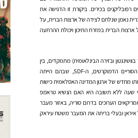
 רפובליקנים בכירים. ביקורת זו הדגישה את
רית נאמן שנלחם לצידה של ארצות הברית, על
 ארצות הברית במזרח התיכון ויכולת ההרתעה
ושינגטון ובזירה הבינלאומית) מתמקדים, בין
היתר, באפשרות כי פירוקם הצפוי של הכוחות הסוריים הדמוקרטים, ה-SDF, שבהם הייתה
מיחתו מחדש של ארגון המדינה האסלאמית כישות
פי שעה ללא תשובה היא האם הנשיא טראמפ
אמריקאים הערוכים בדרום סוריה, באזור מעבר
יראן ובעלי בריתה את המעבר משטח עיראק