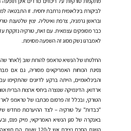
מתקפות טורקיות על ריכוזים כורדים אינן תופע
לביקורת בינלאומית נרחבת יחסית. זו התבטאה למ
כבר מסופקים עצמאית. עם זאת, טורקיה נזקקת עדי
לאמברגו נשק מסוג זה השפעה מסוימת.
החלטתו של הנשיא טראמפ להורות שוב (לאחר שהנח
נסיגת הכוחות האמריקאים מסוריה, גם אם מבחי
והבינלאומיים, הייתה ברקע לדיונים שהתקיימו עם
ארדואן. הדינמיקה שנוצרה ביחסי ארצות הברית וט
"כבדות" על טורקיה – לצד ההיערכות מחדש של ה
השגת הסכם נצירת אש ל-0