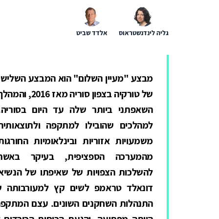
גליה לינדנשטראוס
אלדד שביט
מבצע "מעיין השלום" הוא המבצע השלישי
של טורקיה בצפון סוריה מאז 2016, והמה
השאפתני ביותר שלה עד היום בסוריה.
למהלכים שהובילו למתקפה ולתוצאותיה
משמעויות אזוריות ובינלאומיות החורגות
מהמערכה הספציפית, בעיקר באשר
להשלכות הצפויות של שאיפתו של הנשיא
דונאלד טראמפ לשים קץ למעורבותה של
התנהלות השחקנים השונים. עצם המתקפה, 
הייתה מפתיעה, והגעת הכוחות הכורדי