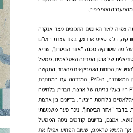
ת מהמערכה הספציפית.
ה צפויה לאור האיומים התכופים מצד אנקרה
רקיה, רג'פ טאיפ ארדואן, בפני עצרת האו"ם
 מה שטורקיה מכנה "אזור הביטחון", שהיא
טוריאלית של ארגון המדינה האסלאמית, ממשל
ל אודות כוונתו להסיג את הכוחות האמריקאים מהאזור, התקשה
להצדיק את המשך תמיכתו במפלגה הדמוקרטית המאוחדת, ה-PYD, המזדהה עם המחתרת
הכורדית הפועלת בטורקיה, ה-פ.ק.ק (PKK). ה-PYD היו בעלי בריתה של ארצות הברית בלחימה
אמיים בלוחמת היבשה. בדיונים בין ארצות
בדבר "אזור הביטחון", ניכר פער משמעותי
ושא. אמנם, בדיונים קודמים ניסה הממשל
, אך הנשיא טראמפ, ששוב הפתיע אפילו את