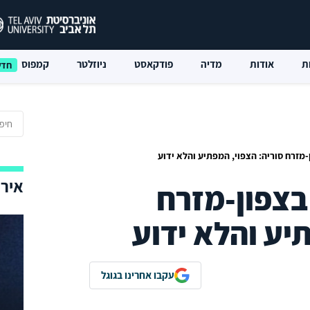
ת
אודות
מדיה
פודקאסט
ניוזלטר
קמפוס
זרח סוריה: הצפוי, המפתיע והלא ידוע
אירו
צפון-מזרח
יע והלא ידוע
עקבו אחרינו בגוגל