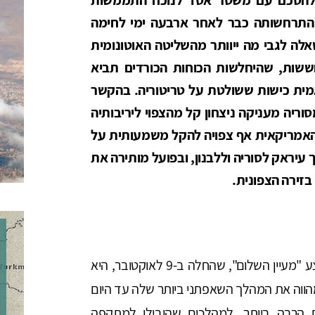
, התרחשותה כבר לאחר ארבעה ימי לחימה
ה לגבי מה ייוותר מהשליטה האוטונומית
חששות, שהיחלשות הכוחות הכורדים תביא
ית כישות ששולטת על טריטוריה. בהקשר
ריה מעניקה ניצחון קל מהצפוי ליריבותיה
 האמריקאית אף צפויה להקל משמעותית על
עיראק לסוריה וללבנון, ובפועל מותירה את
זירה הצפונית.
המתקפה של צבא טורקיה בצפון מזרח סוריה, מבצע "מעיין השלום", שהחלה ב-9 לאוקטובר, היא
הווה את המהלך השאפתני ביותר שלה עד היום
ת הרבה ביותר. למהלכים שהובילו למתקפה