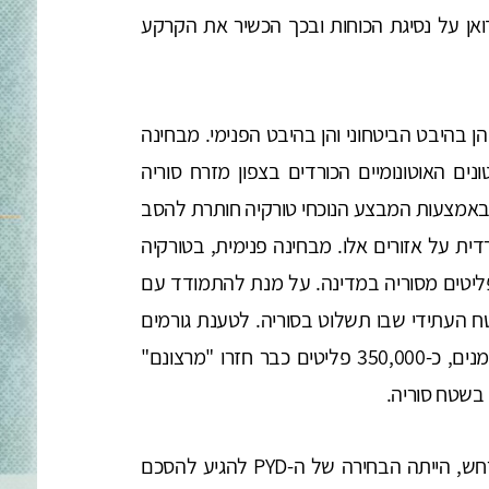
ואן על נסיגת הכוחות ובכך הכשיר את הקרקע
ן בהיבט הביטחוני והן בהיבט הפנימי. מבחינה
נים האוטונומיים הכורדים בצפון מזרח סוריה
ם. באמצעות המבצע הנוכחי טורקיה חותרת להסב
ית על אזורים אלו. מבחינה פנימית, בטורקיה
 גוברת על נוכחות של כ-3.6 מיליון פליטים מסוריה במדינה. על מנת להתמודד עם
 העתידי שבו תשלוט בסוריה. לטענת גורמים
טורקים רשמיים, אף שהמספרים נשמעים לא מהימנים, כ-350,000 פליטים כבר חזרו "מרצונם"
בשטח סוריה.
התפתחות אחרת שניתן היה להעריך מראש שתתרחש, הייתה הבחירה של ה-PYD להגיע להסכם