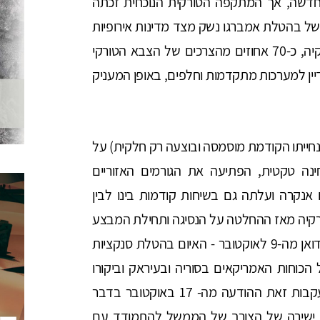
ה חדשה, אך המתקפה הטורקית הנוכחית זכתה
של בהטלת אמברגו נשק מצד מדינות אירופיות
ובראשן גרמניה, צרפת ואיטליה. יצוין שלטענת טורקיה, כ-70 אחוזים מהצרכים של הצבא הטורקי
ין למערכות מתקדמות וחלפים, באופן המעניק
ייתו הקודמת מוסמסה ובוצעה רק חלקית) על
נה טקטית, הפתיעה את הגורמים האזוריים
 אנקרה ועלתה גם בשיחות קודמות בינו לבין
ורקיה מאז ההחלטה על הנסיגה ותחילת המבצע
הטורקי, ובכלל זה פרסום מכתבו של טראמפ לארדואן מה-9 לאוקטובר - האיום בהטלת סנקציות
כוחות האמריקאים בסוריה ובעיראק וביקורו
באנקרה של סגן הנשיא האמריקאי, מייק פנס, ובעקבות זאת ההודעה מה- 17 באוקטובר בדבר
12 שעות, הם תוצאה ישירה של הצורך של הממשל להתמודד עם