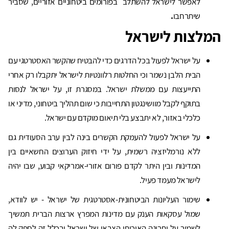
לאפשר לישראל להשתלב בפורומים ביטחוניים אזוריים, שסביר
שיתרחבו
.
המלצות לישראל
על ישראל לפעול בכל הדרגים כדי להבטיח שהקשר האסטרטגי עם
הבית הלבן נשמר וכי החלטות רלוונטיות לישראל יתקבלו רק אחרי
התייעצות עם ממשלת ישראל. במסגרת זו, על ישראל לנסות
בתוקף לקבל מוושינגטון התחייבות כי שום תהליך ביטחוני, מדיני או
כלכלי באזור, לא יתבצע בלי תיאום מוקדם עם ישראל.
על ישראל לפעול להעמקת הקשרים בינה לבין ערב הסעודית גם
ללא נורמליזציה רשמית, על ידי חיזוק הערוצים החשאיים בין
המדינות ובין היתר לקדם פורום אזורי-אמריקאי קבוע, שבו יהיה
לישראל מעמד פעיל.
שימור העליונות הביטחונית-אסטרטגית של ישראל - יש לוודא,
שמול עסקאות הענק עם מדינות המפרץ ארצות הברית תמשיך
לשמור על יתרונה האיכותי הצבאי של ישראל ובכלל זה לספק לה