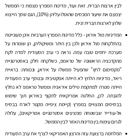
לבין ארצות הברית. זאת ועוד, מדינות המפרץ מצפות כי הממשל
יצמצם את שיעור המכסים שהוטלו עליהן (10%), הגם שסך הייצוא
שלהן לארצות הברית זניח.
המדיניות מול איראן - כלל מדינות המפרץ הערביות אינן מעוניינות
בהתלקחות מול איראן ולכן בין היתר ומשיקוליהן, הן שומרות על
מערכת יחסים טובה עמה. נראה כי ערב הסעודית למדה לקח
מהקדנציה הראשונה של טראמפ, כשלקחה חלק באסטרטגיית
"מקסימום לחץ" שהפעיל ממשלו על איראן, ונכוותה: בראיית
ריאד, מדיניות הלחץ לא הייתה אפקטיבית ובנוסף ערב הסעודית
הייתה מטרה למתקפת טילים איראנית וממשל טראמפ לא נחלץ
להגנתה. לכן, החלטה אמריקאית לתקוף באיראן תוך שימוש
בבסיסים המצויים במפרץ (קיימת ציפייה מקטר לארח בבסיס
אל-עודייד שבשטחה מפציצים אסטרטגיים אמריקאים), עלולה
לגרום עימות בין מדינות האזור לבין הממשל.
המלחמה ברצועת עזה והרצון האמריקאי לצרף את ערב הסעודית