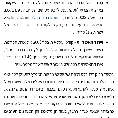
קטר -
על הפרק הרחבת שיתוף הפעולה הביטחוני, השקעות
בארצות הברית (עסקת ענק לרכש מטוסים של חברת עם בואינג
בסך של כ-100$ מיליארד).
בהודעת הבית הלבן
הודגש כי הנשיא
טראמפ חתם על הסכם עם קטר לקידום סחר הדדי בשווי של
לפחות $1.2 טריליון .
איחוד האמירויות
- קודמו עסקאות בסך 200$ מיליארד, הכוללות
בעיקר שיתוף פעולה בתחום ה-AI, ניסיון לקדם הסכם ביטחוני,
וציפייה אמריקאית לקדם השקעות עתק בסך 1.4$ טריליון מצד
איחוד האמירויות בטכנולוגיה אמריקאית לאורך מספר שנים.
במשך הביקורים בלט רצונם של שליטי מדינות המפרץ להעניק לטראמפ
כבוד מלכים ונראה היה כי נערכת ביניהם תחרות על ליבו של הנשיא, כשכל
אחת מהן מנסה להתעלות על רעותה בכבוד ובתמורות שתעניק לנשיא.
הנשיא מצידו לא חסך בשבחים שהעתיר על מארחיו תוך הבלטת הערכתו
הרבה למנהיגותם ולהצלחותיהם. הביקור כולו מוצג מצד כלל הגורמים
כהצלחה יוצאת מגדר הרגיל, בעוד הן טראמפ והן המנהיגים הערביים