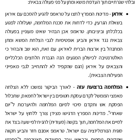
ובלתי שגרתיים תוך העדפת משא ומתן על פני פעולה צבאית:
איראן
- מדינות המפרץ לחצו על טראמפ להגיע להסכם עם איראן
בשאלת הגרעין, כדי לדחות את סכנת המלחמה, שעלולה לפגוע
בכלכלתן וביציבותן. טראמפ אכן הבהיר שאינו מעוניין בפעולה
צבאית נגד איראן והביע אופטימיות לגבי הצלחת המשא ומתן
המתנהל בין ארצות הברית לאיראן. עם זאת, הוא שב והבהיר כי
האלטרנטיבה לכישלון המגעים הנה הגברת הלחצים הכלכליים
והצבאים על איראן (הגם שהקפיד לא להתחייב לגבי מאפייני
הפעילות הצבאית).
המלחמה ברצועת עזה
- לאורך הביקור נמשכו ללא הצלחה
מאמצי הממשל לקדם עסקת חטופים בין ישראל לחמאס, שתכלול
הפסקת אש ותקדם סיכוי לסיום המלחמה ולהיערכות ל"יום
שאחרי". מדינות המפרץ הדגישו מצידן צורך ללחוץ על ישראל
לסיים את המלחמה, תוך בקשה (סעודית) להניח לפי שעה בצד את
סוגית הנורמליזציה עם ישראל. טראמפ אמנם חזר והביע תקווה
שמדינות נוספות ובראשן ערב הסעודית תצטרפנה ל'הסכמי