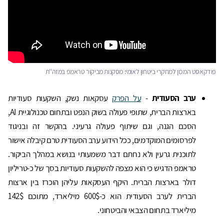
פודקאסט המכון למחקרי ביטחון לאומי: מסקנות מביקור טראמפ במזה''ת
ערב הסעודית
-
על הפרק
עסקאות נשק, השקעות סעודיות
בארצות הברית, שתופי פעולה בשוק הנפט ובתחום טכנולוגיית AI,
הסכם הגנה, וגם שיתוף פעולה גרעיני. בהקשר זה ובניגוד
לפרסומים המוקדמים, ככל הידוע ערב הסעודית טרם קיבלה אישור
לתוכנית גרעין ולא נחתם דבר משמעותי בנושא במהלך הביקור.
טראמפ הדגיש כי הוא מצפה להשקעות סעודיות בסך של כ-טריליון
דולר בארצות הברית. היקף העסקאות עליהן הוכרז בין ארצות
הברית לערב הסעודית הוא כ-600$ מיליארד, מתוכם 142$
מיליארד בתחום הצבאי והביטחוני.