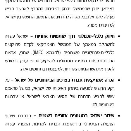
הסעודית לנקוט מחוות כלפי ישראל. בתרחיש של החלטה לתקוף
באיראן, יתכן שהממשל יידחק במדינות המפרץ לאפשר חופש
פעולה לישראל ובכל מקרה להרחיב את התיאום החשאי בין ישראל
למדינות המפרץ.
חיזוק כלכלי-טכנולוגי דרך שותפויות אזוריות
– ישראל עשויה
להשתלב במאמץ של הממשל האמריקאי לקדם פרויקטים
כלכליים-טכנולוגיים משותפים (לדוגמא IMEC). שהרי, ארצות
הברית ומדינות המפרץ מתכוונים להשקיע סכומי עתק במאמץ
להפוך את השחקניות האזוריות למעצמות בתחומים אלה.
הכרה אמריקאית גוברת בצרכים הביטחוניים של ישראל –
על
רקע החשש לפגיעה ביתרון האיכותי של ישראל, ממשל טראמפ
עשוי להציע הרחבה של הסיוע הצבאי לישראל או ערבויות
ביטחוניות לה.
שילוב ישראל במנגנונים אזוריים רשמיים –
הרחבת שיתוף
הפעולה הביטחוני בין ארצות הברית למדינות המפרץ עשויה