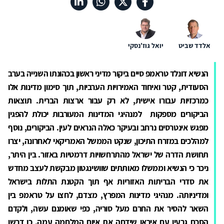
אלדד שביט
יואל גוז'נסקי
הנשיא דונלד טראמפ סיים ביקור מדיני ראשון בכהונתו השנייה בערב
הסעודית, קטר ואיחוד האמירויות הערביות, תוך סימון מדינות אלו
כמרכזיות עבורו אישית, לא רק עבור ארצות הברית. תוצאות
הביקורים מספקות למנהיגי המדינות המעורבות יכולת להפגין
מפגש אינטרסים נרחב ובעיקר כאלה הנראים לעין. הביקורים, נוסף
למהלכים במזרח התיכון, שנקט הממשל האמריקאי לאחרונה, יצרו
תחושת הדרה של ישראל מהתרחשויות דרמטיות באזור. בין היתר,
ניכר כי הנשיא וממשלו מאותתים שוושינגטון מבקשת לעצב מחדש
את סדרי הבריתות האזוריות אף תוך הקטנת התלות בישראל
ומדיניותה. מנהיגי מדינות המפרץ, מצדם, לחצו על טראמפ בין
השאר להסיר את החרם מעל סוריה, כפי שאומנם עשה, ולקדם
הסכם גרעין עם איראן שידחה את איום המלחמה עמה. כן דרשו