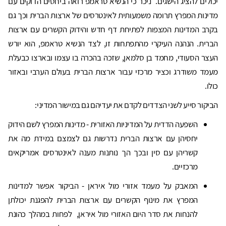
יכולים להציג הישגים. ניכר כי הנשיא טראמפ רואה ביחסים הדוקים עם
מדינות המפרץ תרומה משמעותית לאינטרסים של ארצות הברית וכך גם
בקרב המדינות המצפות לפתיחת דף חדש והידוק הקשרים עם ארצות
הברית. הנהנה העיקרי מהתפתחות זו, לצד הנשיא טראמפ, הוא יורש
העצר הסעודי, מחמד בן סלמאן, שזכה בהכרה בו עצמו ובארצו כבעלת
מעמד משודרג וכציר מרכזי עבור ארצות הברית בעולם הערבי ובאזור
כולו.
הביקור סייע לשני הצדדים לקדם את יעדיהם גם במישור המדיני:
השפעה הדדית על המדיניות האזורית - מדינות המפרץ לשם הידוק
יחסיהן עם ארצות הברית נדרשות גם לצמצם במידת מה את
קשריהן עם סין ובכך הך נותנות מענה לאינטרסים אמריקאים
מרכזיים.
המאבק על מעמד אזורי מול איראן - הביקור אפשר למדינות
המפרץ את מינוף הקשרים עם ארצות הברית להפגנת יכולתן
להנחות את סדר היום האזורי מול איראן, לפחות במהלך כהונת