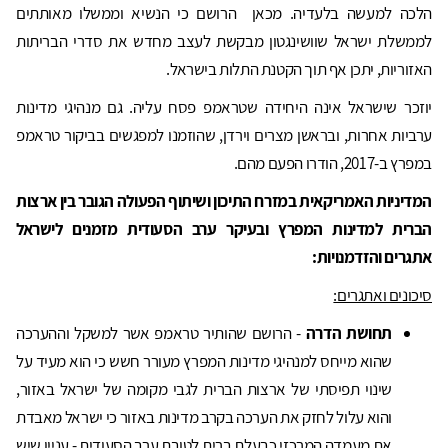
הלכה למעשה בלעדיה. מכאן הרושם כי הנשיא וממשלו מאותתים
לממשלת ישראל שוושינגטון מבקשת לעצב מחדש את סדרי הבריתות
האזוריות, יתכן אף תוך הקטנת התלות בישראל.
יוזכר שישראל אינה היחידה שטראמפ פסח עליה. גם מנהיגי מדינות
ערביות אחרות, ובראשן מצרים וירדן, שהוזמנו למפגשים בביקור טראמפ
במפרץ ב-2017, הודרו הפעם מהם.
המדיניות האמריקאית במזרח התיכון ושיתוף הפעולה הגובר בין ארצות
הברית למדינות המפרץ ובעיקר ערב הסעודית מזמנים לישראל
אתגרים והזדמנויות:
סיכונים ואתגרים:
תחושת הדרה
- הרושם שהותיר טראמפ אשר למשקל וההערכה
שהוא מייחס למנהיגי מדינות המפרץ מעורר חשש כי הוא מעיד על
שינוי תפיסתי של ארצות הברית לגבי מקומה של ישראל באזור,
והוא עלול לחזק את הערכה בקרב מדינות באזור כי ישראל מאבדת
את מעמדה המרכזי כבעלת ברית לטובת ערב הסעודית - עניין שיש