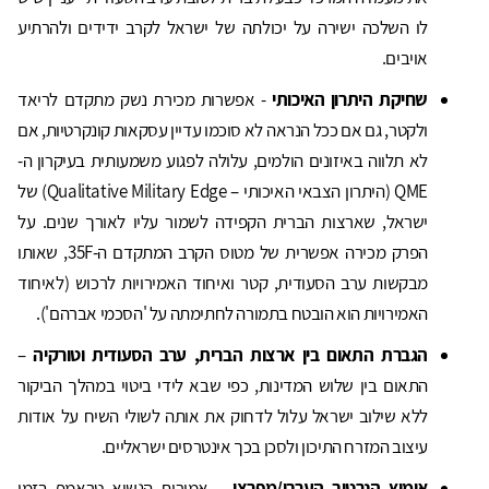
לו השלכה ישירה על יכולתה של ישראל לקרב ידידים ולהרתיע
אויבים.
שחיקת היתרון האיכותי
- אפשרות מכירת נשק מתקדם לריאד
ולקטר, גם אם ככל הנראה לא סוכמו עדיין עסקאות קונקרטיות, אם
לא תלווה באיזונים הולמים, עלולה לפגוע משמעותית בעיקרון ה-
QME (היתרון הצבאי האיכותי – Qualitative Military Edge) של
ישראל, שארצות הברית הקפידה לשמור עליו לאורך שנים. על
הפרק מכירה אפשרית של מטוס הקרב המתקדם ה-35F, שאותו
מבקשות ערב הסעודית, קטר ואיחוד האמירויות לרכוש (לאיחוד
האמירויות הוא הובטח בתמורה לחתימתה על 'הסכמי אברהם').
הגברת התאום בין ארצות הברית, ערב הסעודית וטורקיה
–
התאום בין שלוש המדינות, כפי שבא לידי ביטוי במהלך הביקור
ללא שילוב ישראל עלול לדחוק את אותה לשולי השיח על אודות
עיצוב המזרח התיכון ולסכן בכך אינטרסים ישראליים.
אימוץ הנרטיב הערבי/מפרצי
– אמירות הנשיא טראמפ בזמן