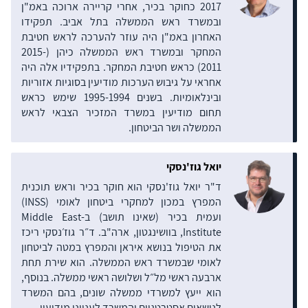
2017 כחוקר בכיר, אחרי קריירה ארוכה באמ"ן
ובמשרד ראש הממשלה בתל אביב. תפקידו
האחרון באמ"ן היה עוזר להערכה לראש חטיבת
המחקר ובמשרד ראש הממשלה כיהן (2015-
2011) כראש חטיבת המחקר. בתפקידיו אלה היה
אחראי על גיבוש הערכות מודיעין בסוגיות אזוריות
ובינלאומיות. בשנים 1995-1994 שימש כראש
תחום מודיעין במשרד המזכיר הצבאי לראש
הממשלה ושר הביטחון.
יואל גוז'נסקי
ד"ר יואל גוז'נסקי הוא חוקר בכיר וראש תוכנית
המפרץ במכון למחקרי ביטחון לאומי (INSS)
ועמית בכיר (שאינו תושב) ב-Middle East
Institute, בוושינגטון, ארה"ב. ד״ר גוז׳נסקי ריכז
את הטיפול בנושא איראן והמפרץ במטה לביטחון
לאומי שבמשרד ראש הממשלה. הוא שירת תחת
ארבעה ראשי מל״ל ושלושה ראשי ממשלה. בנוסף,
הוא ייעץ למשרדי ממשלה שונים, בהם המשרד
לנושאים אסטרטגיים והמשרד לענייני מודיעין.