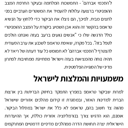
ל'הסכמי אברהם' - התמשכות המלחמה ובעיקר החרפת המצב
ההומניטרי ברצועה עלולות להעמיד את המשטרים הערביים בפני
לחצים מבית. לפיכך, הם ניצלו את הביקור כדי ללחוץ על הנשיא
טראמפ בהקשר זה והוא אכן השמיע ביקורת על המצב ההומניטרי
כולל הדגשה שלו כי "אנשים גוועים ברעב בעזה ואנחנו הולכים
לטפל בזה". בכל מקרה, שאיפת טראמפ לשכנע את ערב הסעודית
להצטרף ל'הסכמי אברהם' לא תמומש כל עוד דעתה של ריאד לא
תהיה נוחה מהמציאות בעזה וישראל מסתייגת ממחויבות לפתרון
מדיני של הסוגייה הפלסטינית.
משמעויות והמלצות לישראל
למרות שביקור טראמפ במפרץ התמקד בחיזוק הבריתות בין ארצות
הברית למדינות האזור, ובמסגרת זו קידום מהלכים אזוריים שישראל
מהווה צד חשוב בהם, טראמפ לא כלל את ישראל במסלול הביקור.
אומנם, הוא הדגיש צורך בנורמליזציה אזורית כוללת, אך ההיעדרות
הישראלית יצרה תחושת הדרה ממהלכים מדיניים דרמטיים המתרקמים