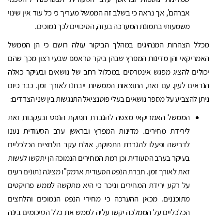
אברהם', אך נראה כי בשלב זה הממשל מעריך כי כל עוד אין שינוי
משמעותי בתמונת המערכה בעזה, הסיכויים לכך נמוכים.
מכלל הצהרות המנהיגים במהלך הביקור עולה רושם כי הן הממשל
האמריקאי והן מדינות המפרץ שבהן ביקר טראמפ שבעי רצון מכך שהם
יכולים להציג מפגש אינטרסים במכלול רחב של נושאים ובעיקר כאלה
הנראים לעין. עם זאת, התוצאות הממשיות ייבחנו לאורך זמן. כבר כיום
ניתן להצביע על מספר נושאים בעלי פוטנציאל התנגשות בין שני הצדדים:
הממשל האמריקאי מצפה להגברת תפוקת הנפט ובעקבות זאת
לירידת מחירים. מדינות המפרץ ובראשן ערב הסעודית נענו
לדרישה ופעלו להגברת התפוקה, אולם עקב הלחצים הכלכליים
בעיקר בערב הסעודית וכן רמת המחירים הנמוכה הן יתקשו לעשות
זאת לאורך זמן. חברת הנפט הסעודית ארמק"ו מציגה נתונים רעים
על רקע ירידת המחירים וניכר כי היא מתקשה לממש פרויקטים
מתוכננים. מכאן ההערכה כי מחירי הנפט הנמוכים והלחצים
הכלכליים על הממלכה יקשו עליה לממש את כלל הסיכומים בינה