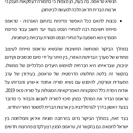
הנשיא טראמפ. בה בעת, הן מצפות כי בתמורה לעסקאות הענק כי
ארצות הברית תדאג הלכה למעשה לביטחונן.
נכונות לתאם ככל האפשר מדיניות בתחום האנרגיה - טראמפ
מייחס חשיבות רבה למחירי הנפט בעוד יעד חשוב עבור מדינות
המפרץ הוא השפעה על מחירי הנפט תמורת ערבויות ביטחוניות.
במהלך הביקור הומחשה החשיבות שהנשיא טראמפ מייחס לעיצוב
מחודש של מערך הבריתות האזורי, בין היתר על ידי סיום סכסוכים וקידום
יציבות, שבראייתו היא הכרחית למימוש היעדים הכלכליים של ממשלו.
בהקשר זה בלטה החלטתו הדרמטית של טראמפ, בעידודן של ערב
הסעודית וטורקיה, להיפגש עם נשיא סוריה אחמד א-שרע והכרזתו על
אודות הסרת כלל הסנקציות האמריקאיות המוטלות על סוריה מאז 2019.
טראמפ הגדיר את המהלך כמתן סיכוי לסוריה לשגשג והבהיר כי מדובר
בצעד ראשון בדרך לנורמליזציה בין ארצות הברית למשטר הסורי החדש.
בצד זאת, במהלך הביקור נדונו בהרחבה סוגיות איראן והמלחמה בין
ישראל לחמאס. גם בהקשר זה, טראמפ הפגין רצון לקדם פתרונות חדשים