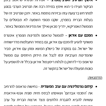
הביקור העידו כי הוא אימץ במידה רבה את הנרטיב הערבי בנוגע
למתרחש ברצועת עזה ובזירות נוספות באזור. יתכן שנרטיב זה של
בעלות הברית במפרץ, שקנו מנופי השפעה לא מבוטלים על
הממשל האמריקאי, ידריך מכאן ואילך את מדיניות הממשל באזור.
הסכם עם איראן
– לממשל טראמפ ולמדינות המפרץ אינטרס
משותף להגיע להסכם עם איראן, גם במחיר התעלמות מדרישותיה
של ישראל. גם במקרה של כישלון המשא ומתן עם איראן, סביר
שהמדינות הערביות ינסו לנצל את הידוק היחסים עם ממשל
טראמפ כדי לדחוק בו לגלות ריסון מול איראן ובכלל זה להשפיע על
כוונות הפעולה של ישראל בהקשר זה.
הזדמנויות:
קידום נורמליזציה עם ערב הסעודית
- נחישות טראמפ להרחיב
את 'הסכמי אברהם' ושאיפתו לבסס חזית סונית אנטי-איראנית
עשויות להביא להגברת הלחצים מצד ארצות הברית על ערב