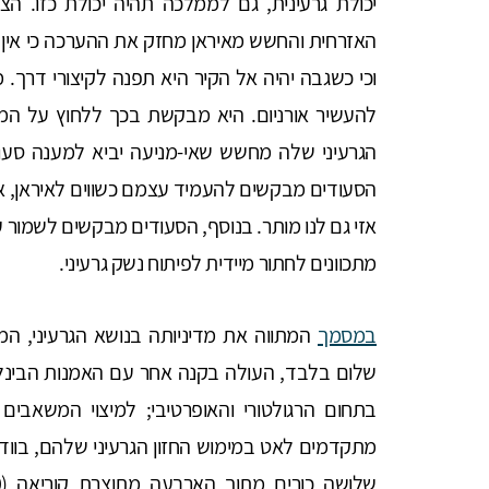
יכולת גרעינית, גם לממלכה תהיה יכולת כזו. הצ
האזרחית והחשש מאיראן מחזק את ההערכה כי אין ל
וכי כשגבה יהיה אל הקיר היא תפנה לקיצורי דרך.
להעשיר אורניום. היא מבקשת בכך ללחוץ על המ
הגרעיני שלה מחשש שאי-מניעה יביא למענה סעודי 
הסעודים מבקשים להעמיד עצמם כשווים לאיראן, אם 
אזי גם לנו מותר. בנוסף, הסעודים מבקשים לשמור ע
מתכוונים לחתור מיידית לפיתוח נשק גרעיני.
במסמך
המתווה את מדיניותה בנושא הגרעיני, המ
שלום בלבד, העולה בקנה אחר עם האמנות הבינלאו
בתחום הרגולטורי והאופרטיבי; למיצוי המשאבים 
מתקדמים לאט במימוש החזון הגרעיני שלהם, בוודא