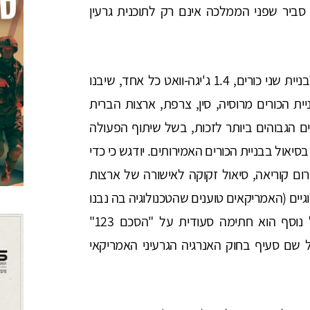
ביר שפני הממלכה אינם רק לתוכנית גרעין
כורי כוח - הממלכה פרסמה ב-2022 מכרז לבניית שני כורים, 1.4 ג'יגה-וואט כל אחד, שיבנו
 הכורים מרוסיה, סין, צרפת, ארצות הברית
יים הגבוהים ביותר לזכות, בשל שיתוף הפעולה
בסיאול בבניית הכורים האמירותים. יודגש כי כדי
ם קוריאה, סיאול זקוקה לאישורה של ארצות
וגיים (האמריקאים טוענים שהטכנולוגיה בה נבנו
הכורים שייכת לחברת ווסטינגהאוס). מכשול נוסף הוא חתימה סעודית על "הסכם 123"
 שם סעיף בחוק האנרגיה הגרעיני האמריקאי