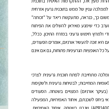
הרות מעין אלו, ההתקדמות האיטית בתוכנית
ממלכה עניין של ממש בתוכנית גרעין אזרחית
 משום כך, כנראה, מתעקשת ריאד על "זכותה"
ערב כדי שימנע מאיראן להשלים את הפיתוח
ולמרוץ חימוש גרעיני במזרח התיכון. ככלל,
היא זוכה להעשיר אורניום, אומרים הסעודים,
ל כל האופציות הגרעיניות פתוחות, גם אם אינם
מלכה מתחייבת לפתח תוכנית גרעינית לצרכי
מיות המחייבות; לבטיחות גרעינית ולשקיפות
(בעיקר אורניום) המצויים בשטחה. הסעודים
י ביחס לשכנתם, איחוד האמירויות, המפעילה
שלושה כורים מתוך הארבעה מתוצרת קוריאה (APR1400) שנבנו בשטחה. איחוד האמירויות,