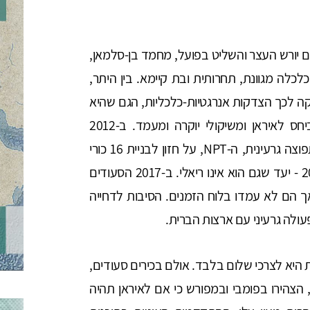
ודית עליו חתום יורש העצר והשליט בפועל, מחמד בן-סלמאן,
ה מגוונת, תחרותית ובת קיימא. בין היתר,
ה לכך הצדקות אנרגטיות-כלכליות, הגם שהיא
מונעת בהקשר זה בעיקר מנחיתות אסטרטגית ביחס לאיראן ומשיקולי יוקרה ומעמד. ב-2012
הצהירה הממלכה, החתומה על האמנה למניעת תפוצה גרעינית, ה-NPT, על חזון לבניית 16 כורי
כוח עד 2032, אך היעד נדחה ועומד כעת על 2040 - יעד שגם הוא אינו ריאלי. ב-2017 הסעודים
אך הם לא עמדו בלוח הזמנים. הסיבות לדחייה
ולה גרעיני עם ארצות הברית.
היא לצרכי שלום בלבד. אולם בכירים סעודים,
הצהירו בפומבי ובמפורש כי אם לאיראן תהיה