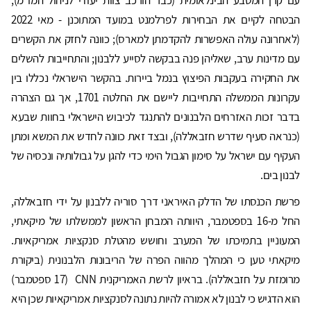
עם קרן המטבע הבינלאומית (כבר הורכב צוות יעודי לניהול המו"מ);
הבטחה לקיים את הבחירות לפרלמנט במועד המתוכנן - מאי 2022
(לאחרונה עולה האפשרות להקדמתן למארס); כוונה לחזק את הקשרים
עם מדינות ערב, שאליהן פנה בבקשה לסייע ללבנון; והתחייבות להשלים
את החקירה בעקבות הפיצוץ בנמל ביירות. בהקשר הישראלי נכללו בין
עקרונות הממשלה התחייבות ליישם את החלטה 1701, אך גם הצהרה
בדבר זכות האזרחים הלבנונים להתנגד לכיבוש הישראלי בחוות שבעא
(כנראה סעיף שדרש חזבאללה), ובצד זאת כוונה לחדש את המשא ומתן
העקיף עם ישראל על סימון הגבול הימי כדי להגן על גבולותיה ונכסיה של
לבנון בים.
פרשת הכנסתו של הדלק האיראני דרך סוריה ללבנון על ידי חזבאללה,
החל מ-16 בספטמבר, היוותה המבחן הראשון לממשלתו של מיקאתי,
המעוניין בתמיכתו של המערב וחושש מהטלת סנקציות אמריקאיות.
מיקאתי טען כי המהלך מהווה הפרה של הריבונות הלבנונית (ביקורת
מרומזת על חזבאללה). בראיון לרשת האמריקנית CNN (17 ספטמבר)
הוא הדגיש כי לבנון לא אמורה להיות נתונה לסנקציות אמריקאיות שכן היא