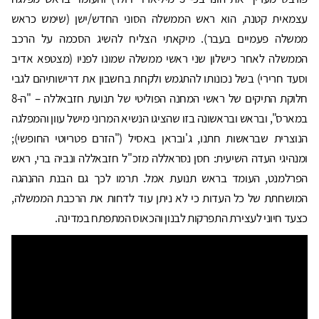
עצמאית קטנה, הוא ראש הממשלה הסוני החדש/ישן (שימש כראש
ממשלה פעמיים בעבר). מיקאתי הצליח להשיג הסכמה על הרכב
הממשלה לאחר כישלון שני ראשי ממשלה שמונו לפניו (מצטפא אדיב
וסעד חרירי) בשל נכונותו להתגמש ולקחת בחשבון את דרישותיהם לגבי
חלוקת התיקים של ראשי המחנה הפוליטי של תנועת חזבאללה – "ה-8
במארס", ובראש ובראשונה בזו שהציגו הנשיא המרוני מישל עוון והמפלגה
הנוצרית שבראשות חתנו, ג'ובראן באסיל ("הזרם פטריוטי החופשי);
ומנהיגי העדה השיעית: חסן נסראללה מזכ"ל חזבאללה ונביה ברי, ראש
הפרלמנט, העומד בראש תנועת אמל. תרמו לכך גם הבנת ההנהגה
המושחתת של כל העדות כי לא ניתן עוד לדחות את הרכבת הממשלה,
כצעד חיוני לעצירת התפרקות לבנון והכאוס המתפתח במדינה.