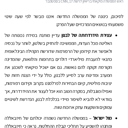
ראש הממשלה מיקאתי בריאיון לרשת CNN, 17 בספטמבר
לסיכום, כינונה של הממשלה החדשה איננו מבשר לפי שעה שינוי
משמעותי בנושאים המרכזיים שעל הפרק:
עצירת הידרדרותה של לבנון
עדיין מותנת במידת נכונותה של
האליטה מכל העדות, הממשיכה להחזיק בשלטון, לוותר על נכסיה
ולאפשר את קידומן של הרפורמות שדורשת הקהילה הבינלאומית
כתנאי להעברת מיליארדי דולרים בתרומות והלוואות, שהמדינה
הקורסת זקוקה להם נואשות. גם אם ישכיל מיקאתי לשכנע את
המערב ומדינות ערב לסייע ללבנון, כולל על ידי הצגת חזות של
יציבות פוליטית, קיום הבחירות לפרלמנט בקרוב וקידום רפורמות,
ואפילו מוגבלות, במקרה הטוב הוא יוכל לעצור את ההידרדרות, אך
בוודאי לא להביא לשיפור מיידי בכלכלת לבנון, הנדרשת לשינויים
עמוקים והשקעות עתק ארוכות טווח.
מול ישראל
– בממשלה החדשה נשמרה יכולתם של חיזבאללה
ומחנהו להשפיע על תהליכי קבלת ההחלטות. נראה כי חיזבאללה