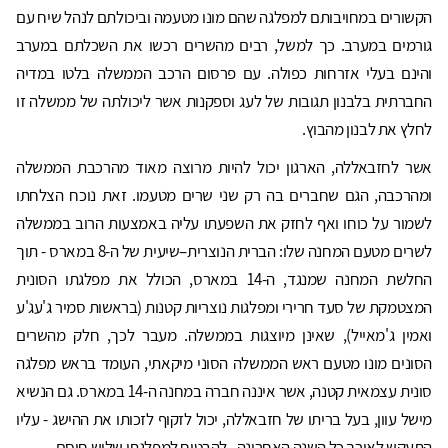
הקשורים במחויבותם למפלגה שהם מונו מטעמה וביכולתם לנהל שיח עם
גורמים במערב. כך למשל, רבים מהשרים רכשו את השכלתם במערב
והינם בעלי אזרחות כפולה. עם פרסום הרכב הממשלה בלטו במדיה
החברתית בלבנון תגובות של לעג וספקנות אשר ליכולתה של ממשלה זו
לחלץ את לבנון מהבוץ.
אשר לחזבאללה, הארגון יכול להיות מרוצה מאוד מהרכבת הממשלה
ומהרכבה, הגם שחברים בה רק שני שרים מטעמו. זאת נוכח הצלחתו
לשמור על כוחו ואף לחזק את השפעתו עליה באמצעות הרוב בממשלה
לשרים מטעם המחנה שלו: הברית הנוצרית–שיעית של ה-8 במארס - תוך
החלשת המחנה שמנגד, ה-14 במארס, הכולל את מפלגתו הסונית
המצטמקת של סעד חרירי ומפלגות נוצריות קטנות (בראשות סמיר ג'עג'ע
ואמין ג'מאייל), שאינן מיוצגות בממשלה. מעבר לכך, חלק מהשרים
הסונים מונו מטעם ראש הממשלה הסוני מיקאתי, העומד בראש מפלגה
סונית עצמאית קטנה, אשר איננה חברה במחנה ה-14 במארס. גם הנשיא
מישל עוון, בעל בריתו של חזבאללה, יכול לזקוף לזכותו את ההישג - עליו
התעקש לאורך כל השנה האחרונה - להבטיח למפלגתו שליש חוסם.