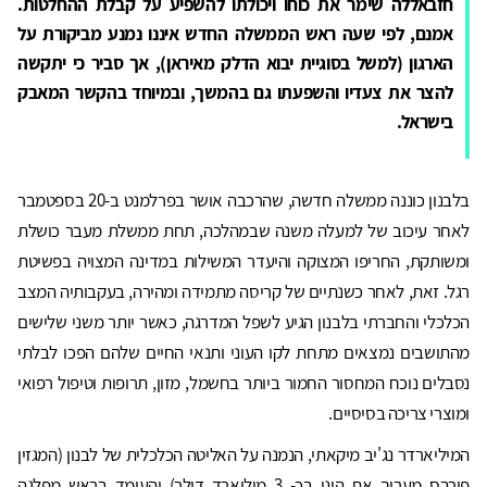
חזבאללה שימר את כוחו ויכולתו להשפיע על קבלת ההחלטות.
אמנם, לפי שעה ראש הממשלה החדש איננו נמנע מביקורת על
הארגון (למשל בסוגיית יבוא הדלק מאיראן), אך סביר כי יתקשה
להצר את צעדיו והשפעתו גם בהמשך, ובמיוחד בהקשר המאבק
בישראל.
בלבנון כוננה ממשלה חדשה, שהרכבה אושר בפרלמנט ב-20 בספטמבר
לאחר עיכוב של למעלה משנה שבמהלכה, תחת ממשלת מעבר כושלת
ומשותקת, החריפו המצוקה והיעדר המשילות במדינה המצויה בפשיטת
רגל. זאת, לאחר כשנתיים של קריסה מתמידה ומהירה, בעקבותיה המצב
הכלכלי והחברתי בלבנון הגיע לשפל המדרגה, כאשר יותר משני שלישים
מהתושבים נמצאים מתחת לקו העוני ותנאי החיים שלהם הפכו לבלתי
נסבלים נוכח המחסור החמור ביותר בחשמל, מזון, תרופות וטיפול רפואי
ומוצרי צריכה בסיסיים.
המיליארדר נג'יב מיקאתי, הנמנה על האליטה הכלכלית של לבנון (המגזין
פורבס מעריך את הונו בכ- 3 מיליארד דולר) והעומד בראש מפלגה