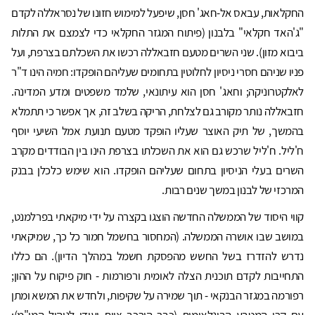
החקלאות, עבאס אל-חאג' חסן, שיפעל למימוש חזונו של נסראללה לקדם
"ג'האד חקלאי" בלבנון (פיתוח המגזר החקלאי כדי לצמצם את התלות
ביבוא מזון). שני השרים מטעם חזבאללה רכשו את השכלתם בצרפת, ועל
פניו שניהם חסרי ניסיון לחלוטין בתחומים שעליהם הופקדו: חמיה הינו ד"ר
לאלקטרוניקה; וחאג' חסן הוא עיתונאי, שלמד משפטים ומדע המדינה.
חזבאללה נותר מקורב גם לצלחת, הריקה בשלב זה, אך אפשר כי תתמלא
בהמשך, של תיק האוצר שעליו הופקד מטעם תנועת אמל השיעי יוסף
ח'ליל. ח'ליל שרכש גם הוא את השכלתו בצרפת הינו בין הבודדים מקרב
השרים בעלי הניסיון בתחום שעליהם הופקדו. הוא שימש כלכלן בבנק
המרכזי של לבנון במשך שנים רבות.
קווי היסוד של הממשלה החדשה הוצגו בקצרה על ידי מיקאתי בפרלמנט,
במושב שבו אושרה הממשלה. (המחסור בחשמל חמור כל כך, שמיקאתי
נדרש להזדרז בשל החשש מהפסקת חשמל במהלך הדיון). הם כללו
התחייבות לקדם תוכנית הצלה לאומית ורפורמות - חוק פיקוח על ההון;
רפורמה במגזר הבנקאי - תוך שמירה על שקיפות, ולחדש את המשא ומתן