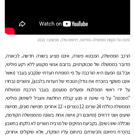
כתבה על הקמת הממשלה החדשה, דויטשה וולה, ספטמבר 2021
הרכב הממשלה, המבטא פשרה, איננו מציע בשורה חדשה
.
לכאורה,
מדובר בממשלה של טכנוקרטים, ברובם אנשי מקצוע ללא רקע פוליטי,
אבל גם הפעם היא הורכבה על פי המפתח העדתי שנקבע בעבר (ואשר
איננו משקף בהכרח את גודלן הנוכחי של העדות בלבנון), והשרים נבחרו
על ידי ראשי המפלגות ופועלים מטעמם. בעבר הרכבת ממשלות
"הסכמה" על פי שיטה זו מנע קבלת החלטות והוביל לשיתוק פוליטי.
הממשלה כוללת 24 שרים: 12 נוצרים ו- 12 אחרים: חמישה סונים, חמישה
שיעים ושני דרוזים (מתוכם רק אישה אחת בשונה מהממשלה הקודמת,
שכללה שש נשים). בקביעת התיקים של מרבית השרים לא נלקחו בחשבון
בהכרח ניסיונם והכשרתם בתחום עליו הופקדו, אלא שיקולים אחרים,