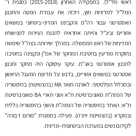
ראשי מל"ל). בתפקידה האחרון (2015-2018) כסגנית ר'
המל"ל למדיניות חוץ, ריכזה את עבודת המטה והתכנון
האסטרטגי עבור רה"מ והקבינט המדיני-ביטחוני בנושאים
אזוריים ובינ"ל והייתה אחראית להכנת הניירות לפגישותיו
המדיניות של ראש הממשלה. במהלך שירותה בצה"ל שימשה
כחוקרת מודיעין בחטיבת המחקר של אמ"ן וכקצינה בחטיבה
לתכנון אסטרטגי באג"ת. עיקר עיסוקה היה מחקר ותכנון
אסטרטגי בנושאים אזוריים, בדגש על מדינות המעגל הראשון
ובמכלול הפלסטיני. לאורנה תואר MA (בהצטיינות) בהיסטוריה
של המזה"ת מאוניברסיטת ת"א ושני תארי BA מאוניברסיטת
ת"א: האחד בהיסטוריה של המזה"ת והשני בהיסטוריה כללית
ובמקרא (בהצטיינות יתרה). פעילה במסגרת "פורום דבורה"
לקידום נשים במערכת הביטחונית–מדינית.