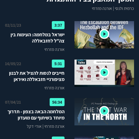
כרמית ולנסי
|
אורנה מזרחי
02/11/23
3:37
ישראל במלחמה: העימות בין
צה"ל לחזבאללה
אורנה מזרחי
16/05/22
5:31
חייבים לנסות להציל את לבנון
מציפורניי חזבאללה ואיראן
אורנה מזרחי
07/04/21
56:34
המלחמה הבאה בצפון - תדרוך
מיוחד בשיתוף עם ‫מועדון
העיתונאים בירושלים
אורנה מזרחי
|
אודי דקל