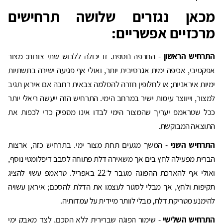
מכאן נגזרים שלושה תרחישים
מרכזיים אפשריים:
התרחיש הראשון
- החרפה נוספת. זו יכולה ללבוש שתי צורות: מצור
אפקטיבי, אכיפה ימית אגרסיבית יותר, ואולי אף פגיעה ישירה בתשתיות
ימיות איראניות; או לחלופין חזרה להסלמה צבאית רחבה אם איראן תגיב
למצור, וייווצר עימות ישיר במרחב הימי. התרחיש הזה ייעשה ריאלי יותר
ככל שטראמפ יעריך שהמצור הימי לבדו אינו מספיק כדי לכפות את
התוצאה המבוקשת.
התרחיש השני
- המשך מגעים תחת מצור ימי. בתרחיש כזה, ארצות
הברית מפעילה לחץ בים אך משאירה דלת פתוחה לסבב דיפלומטי נוסף,
ואולי אף להארכת ההפוגה מעבר ל־22 באפריל. טראמפ עשוי להציג
תקיפות ולחץ, אך מבלי לסגור לעצמו את הדלת להסכם; איראן עשויה
להימנע מטריקת דלת, מבלי לוותר מיידית על עמדותיה.
התרחיש השלישי
- שימור הפוגה שברירית ללא הסכם, לצד מאבק ימי