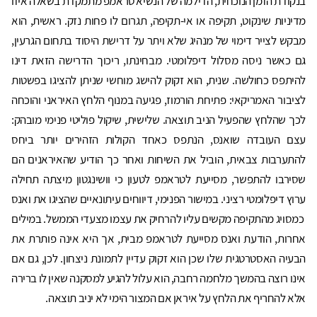
בנקודת הזמן הנוכחית, הדילמה של הנשיא טראמפ מתמקדת בשאלה איזו
מדיניות שינקוט, תקיפה או אי-תקיפה, תגרום לו פחות נזק. ראשית, הוא
מבקש לצייר דימוי של מנהיג שלא ויתר על דרישת היסוד בתחום הגרעין,
גם כאשר ניסה מסלול דיפלומטי. מבחינתו, ריכוך הדרישה הזאת דינו
להיתפס כחולשה. שנית, הוא זקוק להישג מוחשי שניתן להציגו בפשטות
לציבור האמריקאי: פתיחת הורמוז, פגיעה במנוף הלחץ האיראני והוכחה
לכך שהלחץ שהפעיל הניב תוצאה. שלישית, שיקול פוליטי פנימי מובהק:
עצם העובדה שואנס, הנתפס כאחד הקולות הזהירים יותר ביחס
להתערבות צבאית, הוביל את השיחות ואחר כך הודיע שהאיראנים הם
שסירבו להתפשר, מסייעת לטראמפ לטעון כי וושינגטון מיצתה תחילה
ערוץ דיפלומטי רציני. במישור הפנימי, דיווחים עיתונאיים שהציגו את ואנס
כמסויג מהתקיפה מקשים עליו להרחיק את עצמו מצעדי הממשל. במילים
אחרות, הודעת ואנס מסייעת לטראמפ מבית, אך היא אינה פותרת את
הבעיה האסטרטגית שלו שכן הוא זקוק עדיין לתמונת ניצחון. לכן, גם אם
אינו רוצה בהמשך מלחמה רחבה, הוא עלול להגיע למסקנה שאין לו ברירה
אלא להחריף את הלחץ על איראן אם המצור הימי לא יניב תוצאה.