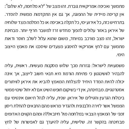
מתמשך ואכיפה אמריקאית גוברת. זהו מצב של “לא מלחמה, לא שלום”:
אין קריסה מיידית של ההפוגה, אך גם אין התקדמות ממשית להסדר.
בתרחיש כזה, כל אירוע ימי, כל תקלה באכיפה או כל הסלמה מצד שלוחיה
של איראן באזור עלולים להפוך מחדש זרז למשבר חריף יותר. מבחינת
ישראל, זהו מצב מורכב במיוחד, משום שהוא עלול לשלב חוסר ודאות
מתמשך עם לחץ אמריקאי להימנע מצעדים שיסכנו את מאמץ הייצוב
הימי.
משמעויות לישראל: נגזרות מכך שלוש מסקנות מעשיות. ראשית, עליה
להבהיר לוושינגטון כי פתיחת הורמוז היא תנאי חשוב לייצוב, אך אינה
יכולה להיות המדד היחיד להצלחת המאמץ להביא את איראן לוויתורים
אסטרטגיים. מבחינתה, אין די בשיקום חופש השיט אם לא יחול שינוי ממשי
ביכולות הגרעין והטילים של איראן. שנית, עליה לנהל תיאום אינטימי עם
הממשל אשר לזירה הלבנונית ולהגדיר מראש מהם התנאים להחלת ריסון
זמני של המאמץ הצבאי במלחמה מול חיזבאללה ומהם הקווים האדומים
מבחינתה בהקשר זה. שלישית, עליה להיערך גם לאפשרות של לחץ