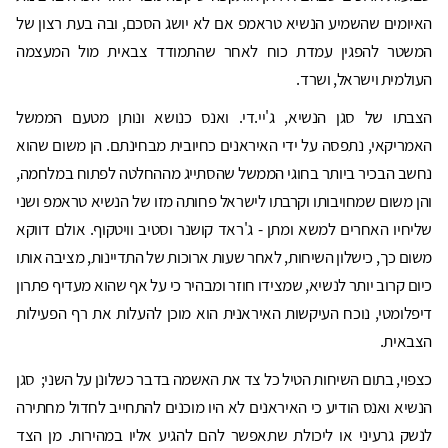
האיומים שהשמיע הנשיא טראמפ אם לא יושג הסכם, ובה בעת רצון של
המשטר להפגין עמדת כוח לאחר שהתמודד צבאית מול המעצמה
העולמית וישראל, ושרד.
הצבתו של סגן הנשיא, ג'יי.די. ואנס כנושא ונותן מטעם הממשל
האמריקאי, נתפסה על ידי האיראנים כחיובית מבחינתם. הן משום שהוא
נחשב הבכיר ביותר בחוגי הממשל שהסתייג מההחלטה לפתוח במלחמה,
והן משום שמחויבותו וקרבתו לישראל פחותה מזו של הנשיא טראמפ ושני
שליחיו האחרים למשא ומתן - ג'ראד קושנר וסטיב וויטקוף. אולם דווקא
משום כך, כישלון השיחות, לאחר שעות ארוכות של התדיינות, מציבה אותו
כיום קרוב יותר לנשיא, שמצידו חוזר ומבהיר כי על אף שהוא מעדיף פתרון
דיפלומטי, נוכח העיקשות האיראנית הוא מוכן להעלות את רף הפעילות
הצבאית.
כצפוי, בתום השיחות הטיל כל צד את האשמה בדבר כשלונן על השני; סגן
הנשיא ואנס הודיע כי האיראנים לא היו מוכנים להתחייב לחדול מחתירה
לנשק גרעיני או ליכולת שתאפשר להם להגיע אליו במהירות. מן הצד