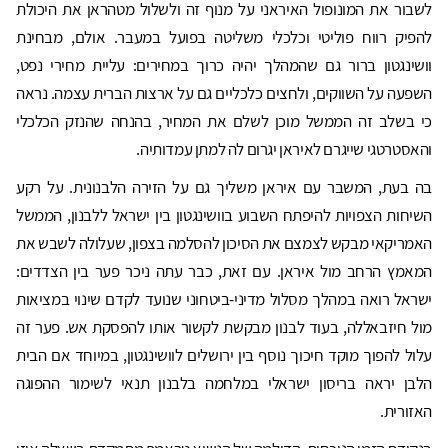
לשבור את המונופול האיראני על מנוף זה ולשלול מטהראן את היכולת
להפיק רווח פוליטי וכלכלי משליטה בפועל במעבר. אולם, מבחינת
וושינגטון ברור גם שהמהלך יהיה כרוך במחירים: עליית מחירי נפט,
השפעה על השווקים, ולחצים כלכליים גם על ארצות הברית עצמה. נראה
כי בשלב זה הממשל מוכן לשלם את המחיר, בהנחה שהנזק הכלכלי
והאסטרטגי שייגרם לאיראן יגרום לה למתן עמדותיה.
בה בעת, המשבר עם איראן משליך גם על הזירה הלבנונית. על רקע
השיחות הצפויות להיפתח השבוע בוושינגטון בין ישראל ללבנון, הממשל
האמריקאי מבקש לצמצם את הסיכון להסלמה בצפון, שעלולה לשבש את
המאמץ הרחב מול איראן. עם זאת, כבר עתה ניכר פער בין הצדדים:
ישראל רואה במהלך מסלול מדיני-ביטחוני שנועד לקדם שינוי במציאות
מול חיזבאללה, בעוד לבנון מבקשת לקשור אותו להפסקת אש. פער זה
עלול להפוך מוקד חיכוך נוסף בין ירושלים לוושינגטון, במיוחד אם הבית
הלבן יראה בריסון ישראלי במלחמה בלבנון תנאי לשימור ההפוגה
האזורית.