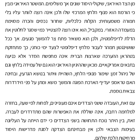
מן הצד האיראני, שיקולי היסוד שונים אך משלימים. המשטר האיראני מבין
כי הורמוז הוא מנוף הלחץ המרכזי שלו ולכן אינה רוצה לוותר עליו בלי
תמורה משמעותית: הקלות כלכליות, שחרור נכסים והכרה מסוימת
במעמדה האזורי. במקביל, הוא אינו רוצה להצטייר כמי שסגר לחלוטין את
הדלת לדיפלומטיה, ולכן הוא משאיר פתח צר להמשך מגעים. אך ככל
שוושינגטון תמהר לעבור מלחץ דיפלומטי לצעד ימי כוחני, כך מתחזקת
בטהראן ההערכה שארצות הברית אינה מחפשת הסדר אלא כניעה
בתנאים אמריקאיים. מכאן שההיגיון האיראני הוא גם של עמידה בלחץ וגם
של ניהול זמן: שימור מנופי הלחץ, השהיית וויתור בנושא הגרעין, ובחינה
האם טראמפ יעדיף הארכת הפוגה והמשך משא ומתן על פני הידרדרות
צבאית נוספת.
עם זאת, העובדה ששני הצדדים אינם מעוניינים, לפחות לפי שעה, בחזרה
למלחמה רחבה, אינה שוללת את האפשרות שהם מתדרדרים לעברה.
זאת, בין היתר נוכח התחושה בשני הצדדים כי ידם הייתה על העליונה
בעימות הצבאי ולכן אין מבחינתם הצדקה לסגת מדרישות היסוד
מרחיקות הלכת שלהם.