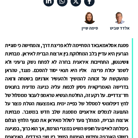
אלדד שביט
סימה שיין
פסגת אסלאמאבאד הסתיימה ללא פריצת דרך, והמחישה כי סוגיית
הגרעין היא עדיין בלב המחלוקת בין ארצות הברית לאיראן. מבחינת
וושינגטון, התחייבות איראנית ברורה לא לפתח נשק גרעיני ולא
לשמר יכולת פריצה אליו היא תנאי יסוד להסכם. מנגד, טהראן
מתעקשת על זכותה להמשיך ולהעשיר אורניום בשטחה ורואה
בדרישה האמריקאית ניסיון לכפות עליה כניעה מדינית בתנאים
חד־צדדיים
.
על רקע זה, החלטת הנשיא טראמפ לעבור ממסלול של
לחץ דיפלומטי למסלול של כפייה ימית באמצעות הטלת מצור על
התנועה לנמלים איראניים מסמנת שלב חדש במשבר. מבחינת
ארצות הברית, המהלך נועד לשלול מאיראן את מנוף הלחץ הגלום
ביכולתה לאיים על חופש השיט במצרי הורמוז, אך הוא כרוך, בפגיעה
בשוקי האנרגיה וחידוש העימות הישיר בין שני הצדדים. האיראנים