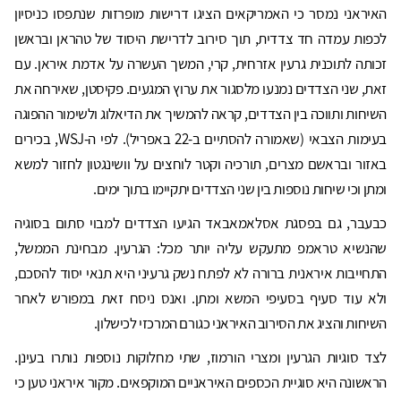
האיראני נמסר כי האמריקאים הציגו דרישות מופרזות שנתפסו כניסיון
לכפות עמדה חד צדדית, תוך סירוב לדרישת היסוד של טהראן ובראשן
זכותה לתוכנית גרעין אזרחית, קרי, המשך העשרה על אדמת איראן. עם
זאת, שני הצדדים נמנעו מלסגור את ערוץ המגעים. פקיסטן, שאירחה את
השיחות ותווכה בין הצדדים, קראה להמשיך את הדיאלוג ולשימור ההפוגה
בעימות הצבאי (שאמורה להסתיים ב-22 באפריל). לפי ה-WSJ, בכירים
באזור ובראשם מצרים, תורכיה וקטר לוחצים על וושינגטון לחזור למשא
ומתן וכי שיחות נוספות בין שני הצדדים יתקיימו בתוך ימים.
כבעבר, גם בפסגת אסלאמאבאד הגיעו הצדדים למבוי סתום בסוגיה
שהנשיא טראמפ מתעקש עליה יותר מכל: הגרעין. מבחינת הממשל,
התחייבות איראנית ברורה לא לפתח נשק גרעיני היא תנאי יסוד להסכם,
ולא עוד סעיף בסעיפי המשא ומתן. ואנס ניסח זאת במפורש לאחר
השיחות והציג את הסירוב האיראני כגורם המרכזי לכישלון.
לצד סוגיות הגרעין ומצרי הורמוז, שתי מחלוקות נוספות נותרו בעינן.
הראשונה היא סוגיית הכספים האיראניים המוקפאים. מקור איראני טען כי