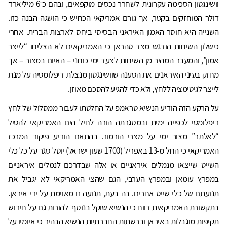
וושינגטון הסכימה עקרונית לשחרר נכסים מוקפאים, ובהם כ־6 מיליארד
דולר המוחזקים בקטר, אך גורם אמריקאי הכחיש כי הושגה הבנה כזו.
השנייה היא חוסר האמון האיראני הבסיסי ביחס לארצות הברית. אחרי
כישלון השיחות הודגש מצד טהראן כי האמריקאים לא הצליחו “לייצר
אמון”, והמעבר המהיר מן השיחות לצעד ימי כוחני – האיום במצור – אך
מחזק בעיני האיראנים את הטענה שוושינגטון מנצלת דיפלומטיה על מנת
לייצר לגיטימציה ללחץ, ולא כדי להגיע להסכם מאוזן.
על הרקע הזה הודיע הנשיא טראמפ על החלטתו לעבור ממסלול של לחץ
דיפלומטי לכפייה ימית ובמסגרתה הורה לחיל הים האמריקאי להטיל
“לאלתר” מצור ימי על מצרי הורמוז. בהתאם הודיע פיקוד המרכז
האמריקאי כי החל מ-13 באפריל (1700 שעון ישראל) יוטל סגר על כל כלי
השייט שייצאו מנמלים איראניים או אלה שבדרכם לנמלים איראניים
במפרץ עומאן ובמפרץ הערבי, הגם שהצי האמריקאי לא יגביל את
תנועתם של כלי שייט אחרים. בה בעת, תנועה זו מאוימת על ידי איראן.
בתקשורת האמריקאית דווח כי הנשיא שוקל בנוסף להורות גם על חידוש
תקיפות מוגבלות באיראן וברשתות החברתיות הנשיא הבהיר כי איומיו על