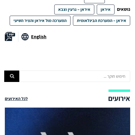
נושאים
איראן
איראן – גרעין וצבא
איראן – המערכת הבינלאומית
המערכה מול איראן והציר השיעי
English
אירועים
לכל האירועים