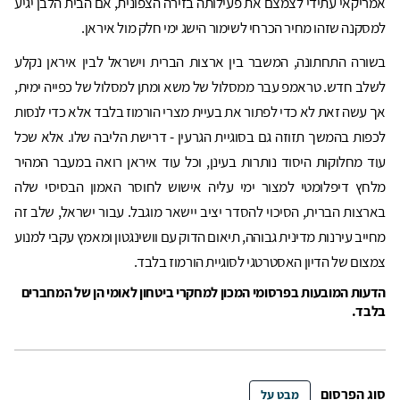
אמריקאי עתידי לצמצם את פעילותה בזירה הצפונית, אם הבית הלבן יגיע
למסקנה שזהו מחיר הכרחי לשימור הישג ימי חלק מול איראן.
בשורה התחתונה, המשבר בין ארצות הברית וישראל לבין איראן נקלע
לשלב חדש. טראמפ עבר ממסלול של משא ומתן למסלול של כפייה ימית,
אך עשה זאת לא כדי לפתור את בעיית מצרי הורמוז בלבד אלא כדי לנסות
לכפות בהמשך תזוזה גם בסוגיית הגרעין - דרישת הליבה שלו. אלא שכל
עוד מחלוקות היסוד נותרות בעינן, וכל עוד איראן רואה במעבר המהיר
מלחץ דיפלומטי למצור ימי עליה אישוש לחוסר האמון הבסיסי שלה
בארצות הברית, הסיכוי להסדר יציב יישאר מוגבל. עבור ישראל, שלב זה
מחייב עירנות מדינית גבוהה, תיאום הדוק עם וושינגטון ומאמץ עקבי למנוע
צמצום של הדיון האסטרטגי לסוגיית הורמוז בלבד.
הדעות המובעות בפרסומי המכון למחקרי ביטחון לאומי הן של המחברים
בלבד.
סוג הפרסום
מבט על