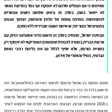
מאיימים כי אם הנמלים שלהם לא יתפקדו אף נמל במדינות האזור
לא יישאר בטוח, בשלב זה נראים שלושה כיוונים אפשריים
להתפתחות: החרפה נוספת של הלחץ והעימות; המשך מגעים
בתנאים של מצור ימי; או שימור הפוגה שברירית ללא הסכם
.
מבחינת ישראל, מתחייב בשלב זה תיאום מדיני אסטרטגי הדוק עם
ארצות הברית,במטרה להבטיח שהמאמץ האמריקאי לא יתמקד רק
בסוגיית הורמוז, אלא יוסיף לכלול גם את בלימת רכיבי האיום
הגרעיני, הטילי והאזורי של איראן
.
מפגש הפסגה בין ממשל טראמפ למשטר האיראני באסלאמאבאד היה
הראשון בדרג כה בכיר בין המדינות מאז הקמת הרפובליקה האסלאמית,
וכן הפגישה הישירה הראשונה בין נציגיהן מאז פרישת ממשל טראמפ
ב-2018 מהסכם הגרעין. הנכונות האיראנית לקיים את המפגש לאחר
שבועות ארוכים שבהם איראן הותקפה שיקפה מצד אחד הכרה ברצינות