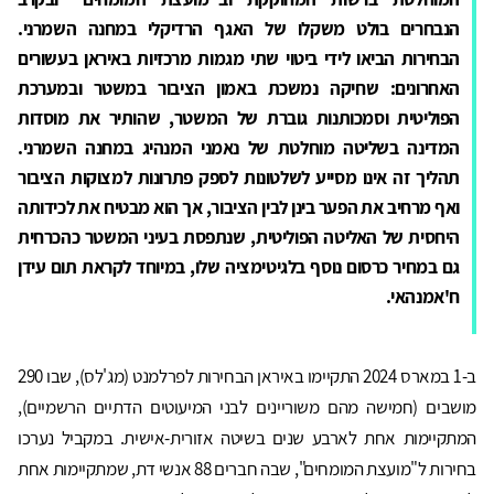
הנבחרים בולט משקלו של האגף הרדיקלי במחנה השמרני.
הבחירות הביאו לידי ביטוי שתי מגמות מרכזיות באיראן בעשורים
האחרונים: שחיקה נמשכת באמון הציבור במשטר ובמערכת
הפוליטית וסמכותנות גוברת של המשטר, שהותיר את מוסדות
המדינה בשליטה מוחלטת של נאמני המנהיג במחנה השמרני.
תהליך זה אינו מסייע לשלטונות לספק פתרונות למצוקות הציבור
ואף מרחיב את הפער בינן לבין הציבור, אך הוא מבטיח את לכידותה
היחסית של האליטה הפוליטית, שנתפסת בעיני המשטר כהכרחית
גם במחיר כרסום נוסף בלגיטימציה שלו, במיוחד לקראת תום עידן
ח'אמנהאי.
ב-1 במארס 2024 התקיימו באיראן הבחירות לפרלמנט (מג'לס), שבו 290
מושבים (חמישה מהם משוריינים לבני המיעוטים הדתיים הרשמיים),
המתקיימות אחת לארבע שנים בשיטה אזורית-אישית. במקביל נערכו
בחירות ל"מועצת המומחים", שבה חברים 88 אנשי דת, שמתקיימות אחת