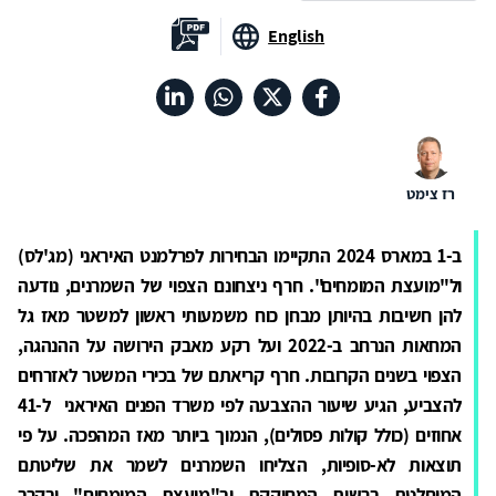
English
רז צימט
ב-1 במארס 2024 התקיימו הבחירות לפרלמנט האיראני (מג'לס)
ול"מועצת המומחים". חרף ניצחונם הצפוי של השמרנים, נודעה
להן חשיבות בהיותן מבחן כוח משמעותי ראשון למשטר מאז גל
המחאות הנרחב ב-2022 ועל רקע מאבק הירושה על ההנהגה,
הצפוי בשנים הקרובות. חרף קריאתם של בכירי המשטר לאזרחים
להצביע, הגיע שיעור ההצבעה לפי משרד הפנים האיראני ל-41
אחוזים (כולל קולות פסולים), הנמוך ביותר מאז המהפכה. על פי
תוצאות לא-סופיות, הצליחו השמרנים לשמר את שליטתם
המוחלטת ברשות המחוקקת וב"מועצת המומחים" ובקרב