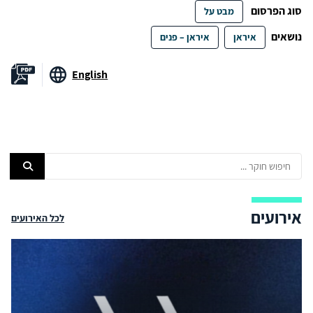
סוג הפרסום
מבט על
נושאים
איראן
איראן – פנים
English
אירועים
לכל האירועים