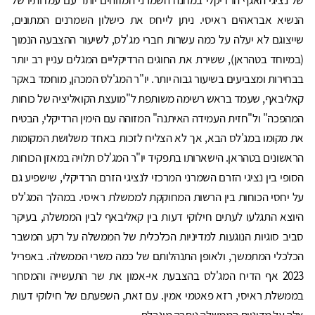
הנשיא אבראהים ראיסי. ניתן לייחס את כישלון השמרנים המתונים,
שייצוגם לא יעלה על כמה עשרות חברי מג'לס, לשיעור ההצבעה הנמוך
(במיוחד בטהראן), ששירת את החוגים הרדיקליים המגלים עניין רב יותר
בבחירות ומצביעים בשיעור גבוה יותר. יו"ר המג'לס המכהן, מוחמד באקר
קאליבאף, שעמד בראש רשימה משותפת ל"מועצת הקואליציה של כוחות
המהפכה" ול"חזית העמידה האיתנה" המזוהה עם הימין הרדיקלי, הבטיח
את מקומו במג'לס הבא, אך לא הצליח לזכות באחד משלושת המקומות
הראשונים בטהראן. הישארותו בתפקיד יו"ר המג'לס תלויה במאזן הכוחות
הסופי בין נציגי הזרם השמרני המרכזי לנציגי הזרם הרדיקלי, שישפיע גם
על יחסי הכוחות בין הרשות המחוקקת לממשלת ראיסי. במהלך המג'לס
היוצא התגלעו לעתים חילוקי דעות בין קאליבאף לבין הממשלה, בעיקר
סביב סוגיות הנוגעות למדיניות הכלכלית של הממשלה על רקע המשבר
הכלכלי המתמשך, ולאופן התנהלותם של כמה משרי הממשלה. באפריל
2023 אף הדיח המג'לס בהצבעת אי-אמון את שר התעשייה והמסחר
בממשלת ראיסי, רזא פאטמי אמין. עם זאת, השפעתם של חילוקי דעות
אלה על מדיניות הממשלה נותרה מוגבלת.