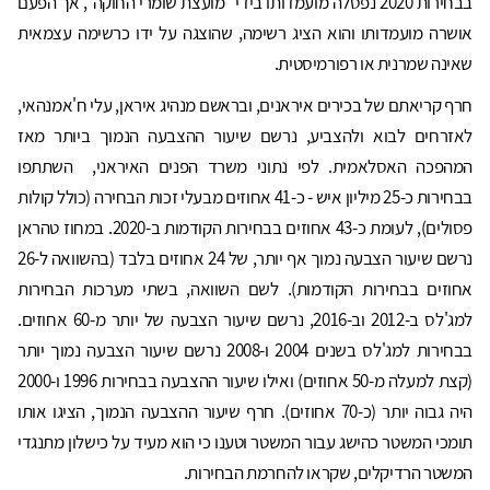
בבחירות 2020 נפסלה מועמדותו בידי "מועצת שומרי החוקה", אך הפעם
אושרה מועמדותו והוא הציג רשימה, שהוצגה על ידו כרשימה עצמאית
שאינה שמרנית או רפורמיסטית.
חרף קריאתם של בכירים איראנים, ובראשם מנהיג איראן, עלי ח'אמנהאי,
לאזרחים לבוא ולהצביע, נרשם שיעור ההצבעה הנמוך ביותר מאז
המהפכה האסלאמית. לפי נתוני משרד הפנים האיראני, השתתפו
בבחירות כ-25 מיליון איש - כ-41 אחוזים מבעלי זכות הבחירה (כולל קולות
פסולים), לעומת כ-43 אחוזים בבחירות הקודמות ב-2020. במחוז טהראן
נרשם שיעור הצבעה נמוך אף יותר, של 24 אחוזים בלבד (בהשוואה ל-26
אחוזים בבחירות הקודמות). לשם השוואה, בשתי מערכות הבחירות
למג'לס ב-2012 וב-2016, נרשם שיעור הצבעה של יותר מ-60 אחוזים.
בבחירות למג'לס בשנים 2004 ו-2008 נרשם שיעור הצבעה נמוך יותר
(קצת למעלה מ-50 אחוזים) ואילו שיעור ההצבעה בבחירות 1996 ו-2000
היה גבוה יותר (כ-70 אחוזים). חרף שיעור ההצבעה הנמוך, הציגו אותו
תומכי המשטר כהישג עבור המשטר וטענו כי הוא מעיד על כישלון מתנגדי
המשטר הרדיקלים, שקראו להחרמת הבחירות.