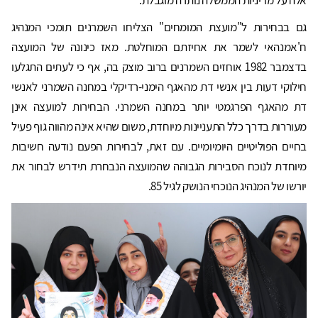
גם בבחירות ל"מועצת המומחים" הצליחו השמרנים תומכי המנהיג
ח'אמנהאי לשמר את אחיזתם המוחלטת. מאז כינונה של המועצה
בדצמבר 1982 אוחזים השמרנים ברוב מוצק בה, אף כי לעתים התגלעו
חילוקי דעות בין אנשי דת מהאגף הימני-רדיקלי במחנה השמרני לאנשי
דת מהאגף הפרגמטי יותר במחנה השמרני. הבחירות למועצה אינן
מעוררות בדרך כלל התעניינות מיוחדת, משום שהיא אינה מהווה גוף פעיל
בחיים הפוליטיים היומיומיים. עם זאת, לבחירות הפעם נודעה חשיבות
מיוחדת לנוכח הסבירות הגבוהה שהמועצה הנבחרת תידרש לבחור את
יורשו של המנהיג הנוכחי הנושק לגיל 85.