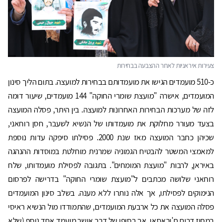
כ-510 מועמדים הגישו את מועמדותם בבחירות למועצה. בתום הליך סינון
המועמדים, אישרה "מועצת שומרי החוקה" 144 מועמדים, שיעור דומה
לזה של מערכות הבחירות האחרונות למועצה. בין היתר, פסלה המועצה
בצעד מעורר מחלוקת את מועמדותו של הנשיא לשעבר, חסן רוחאני,
שכיהן כחבר המועצה מאז שנת 2000. פסילתו סיפקה עדות נוספת
למאמצי המשטר להבטיח הגמוניה שמרנית מוחלטת במוסדות ההנהגה
באיראן, לרבות "מועצת המומחים". בתגובה לפסילת מועמדותו, שלח
רוחאני שלושה מכתבים ל"מועצת שומרי החוקה" בדרישה לפרסום
הנימוקים לפסילתו, אך אלה נותרו ללא מענה. בשלב סינון המועמדים
פסלה המועצה את כל ארבעת המועמדים, שהתמודדו מול הנשיא ראיסי
במחוז דרום ח'וראסאן, אך בסופו של דבר אושר מועמד אחד נוסף (שלא