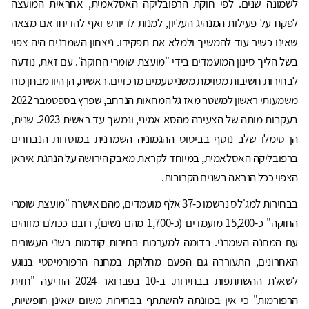
לשמונה שנים. לפי חוקת הרפובליקה האסלאמית, אחראית המועצה
לפקח על פעילות המנהיג העליון, למנות לו יורש ואף להדיחו אם מצאה
שאינו כשיר עוד להמשיך ולמלא את תפקידו. ניצחון השמרנים היה צפוי
בשל הליך סינון המועמדים בידי "מועצת שומרי החוקה". עם זאת, נודעה
לבחירות חשיבות מסוימת משני טעמים מרכזיים. ראשית, הן היוו מבחן כוח
משמעותי ראשון למשטר מאז גל המחאות הנרחב, שפרץ בספטמבר 2022
בעקבות מותה של הצעירה מהסא אמיני, ונמשך עד ראשית 2023. שנית,
הן סימלו שלב נוסף בביסוס ההגמוניה השמרנית במוסדות הנבחרים
ברפובליקה האסלאמית, במיוחד לקראת מאבק הירושה על הנהגת איראן
הצפוי ככל הנראה בשנים הקרובות.
בבחירות למג'לס נרשמו כ-37 אלף מועמדים, מהם אישרה "מועצת שומרי
החוקה" כ-15,200 מועמדים (כ-1,700 מהם נשים), רובם ככולם מזוהים
עם המחנה השמרני. בדומה למערכות בחירות קודמות בשני העשורים
האחרונים, התעוררה גם הפעם מחלוקת במחנה הרפורמיסטי בנוגע
לשאלת ההשתתפות בבחירות. ב-10 בפברואר 2024 הודיעה "חזית
הרפורמות" כי אין בכוונתה להשתתף בבחירות משום שאינן חופשיות,