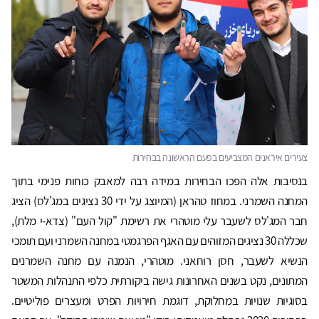
בנסיבות אלה הפכו הבחירות במידה רבה למאבק כוחות פנימי בתוך
המחנה השמרני. במחוז טהראן (המיוצג על ידי 30 נציגים במג'לס) הציג
חבר המג'לס לשעבר עלי מוטהרי את רשימת "קול העם" (צדא-י מלת),
שכללה 30 נציגים המזוהים עם האגף הפרגמטי במחנה השמרני ועם תומכי
הנשיא לשעבר, חסן רוחאני. מוטהרי, הנמנה עם מחנה השמרנים
המתונים, נקט בשנים האחרונות גישה ביקורתית כלפי התנהלות המשטר
בסוגיות שנויות במחלוקת, דוגמת חירויות הפרט ומעצרים פוליטיים.