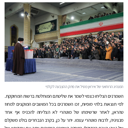
השמרנים הצליחו כצפוי לשמר את שליטתם המוחלטת ברשות המחוקקת.
לפי תוצאות בלתי סופיות, זכו השמרנים בכל המושבים המוקצים למחוז
טהראן, לאחר שרשימתו של מוטהרי לא הצליחה להכניס אף אחד
מנציגיה, לרבות מוטהרי עצמו. יתר על כן, בקרב הנבחרים בולט משקלם
של נציגי האגף הרדיקלי במחנה השמרני המזוהים יותר עם עמדותיו של