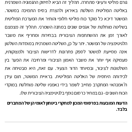
גורם פוליטי ורעיוני מתחרה. תהליך זה הביא לחיזוק ההגמוניה השמרנית
באליטה הפוליטית השלטת באיראן ולהצרת בסיס התמיכה במשטר.
המשטר דיכא כל מוקד כוח פוליטי חלופי והותיר את המערכת הפוליטית
בשליטה מוחלטת של אגפים שונים במחנה השמרני. תהליך זה מצמצם
לאורך זמן את ההשתתפות הציבורית בבחירות ומחריף את משבר
הלגיטימציה של המשטר. יתר על כן, השליטה השמרנית במוסדות השלטון
אינה מסייעת למשטר לספק פתרונות לדרישות הציבור ולמצוקותיו,
מעמיקה אף יותר את משבר האמון הציבורי ומרחיבה את הפער בין
השלטונות לציבור, ובמיוחד הדור הצעיר. עם זאת, היא מבטיחה את
לכידותה היחסית של האליטה הפוליטית. בראיית המשטר, תום עידן
ח'אמנהאי המתקרב מחייב לשמר בידי נאמניו שליטה מוחלטת במוקדי
הכוח השונים - גם במחיר כרסום נוסף בלגיטימציה הציבורית שלו.
הדעות המובעות בפרסומי המכון למחקרי ביטחון לאומי הן של המחברים
בלבד.