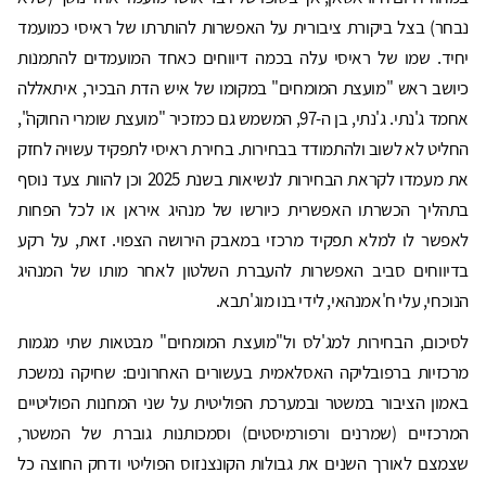
נבחר) בצל ביקורת ציבורית על האפשרות להותרתו של ראיסי כמועמד
יחיד. שמו של ראיסי עלה בכמה דיווחים כאחד המועמדים להתמנות
כיושב ראש "מועצת המומחים" במקומו של איש הדת הבכיר, איתאללה
אחמד ג'נתי. ג'נתי, בן ה-97, המשמש גם כמזכיר "מועצת שומרי החוקה",
החליט לא לשוב ולהתמודד בבחירות. בחירת ראיסי לתפקיד עשויה לחזק
את מעמדו לקראת הבחירות לנשיאות בשנת 2025 וכן להוות צעד נוסף
בתהליך הכשרתו האפשרית כיורשו של מנהיג איראן או לכל הפחות
לאפשר לו למלא תפקיד מרכזי במאבק הירושה הצפוי. זאת, על רקע
בדיווחים סביב האפשרות להעברת השלטון לאחר מותו של המנהיג
הנוכחי, עלי ח'אמנהאי, לידי בנו מוג'תבא.
לסיכום, הבחירות למג'לס ול"מועצת המומחים" מבטאות שתי מגמות
מרכזיות ברפובליקה האסלאמית בעשורים האחרונים: שחיקה נמשכת
באמון הציבור במשטר ובמערכת הפוליטית על שני המחנות הפוליטיים
המרכזיים (שמרנים ורפורמיסטים) וסמכותנות גוברת של המשטר,
שצמצם לאורך השנים את גבולות הקונצנזוס הפוליטי ודחק החוצה כל