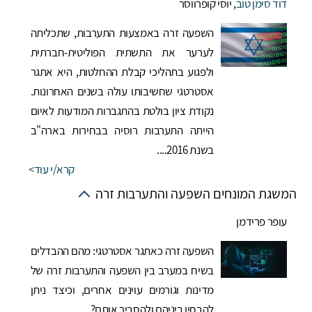
דוד סימן טוב
,
יוסי קופרווסר
השפעה זרה באמצעות התערבות, שתכליתה
לערער את התשתית הפוליטית-חברתית
ולפגוע בתהליכי קבלת ההחלטות, היא אתגר
אסטרטגי שחשיבותו עולה בשנים האחרונות.
נקודת ציון בולטת בהתגברות המודעות לאיום
הייתה התערבות רוסיה בבחירות בארה"ב
בשנת 2016....
קרא/י עוד
המשגת המונחים השפעה והתערבות זרה
עופר פרידמן
השפעה זרה כאתגר אסטרטגי: מהם ההבדלים
בשיח במערב בין השפעה והתערבות זרה של
מדינות וגורמים עוינים אחרים, וכיצד ניתן
להבחין ביניהם ולהסביר אותם?