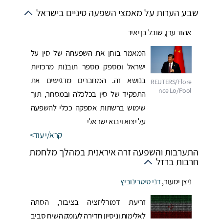
שבע הערות על מאמצי השפעה סיניים בישראל
אהוד ערן
,
שובל בן יאיר
המאמר בוחן את השפעתה של סין על
ישראל ומספק מספר תובנות מרכזיות
בנושא זה. המחברים מדגישים את
התפקיד של סין בכלכלה ובמסחר, תוך
שימוש ברשתות אספקה ככלי להשפעה
על יצוא ויבוא ישראלי
קרא/י עוד
התערבות והשפעה זרה איראנית במהלך מלחמת
חרבות ברזל
ניצן יסעור
,
דני סיטרינוביץ
זריעת דמורליזציה בציבור, הסתה
לאלימות וניסיון חדירה לעומק השיח סביב