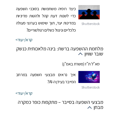
כיצד רוסיה משתמשת בסוכני השפעה
כדי לשנות דעת קהל ולהטות מדיניות
במדינות יעד, תוך שימוש בערוצי פעולה
כלכליים וניצול כשלים רגולטוריים?
קרא/י עוד
מלחמת ההשפעה ברשת: בינה מלאכותית כנשק
שובר שוויון
סא"ל ת"ז (משרת באמ"ן)
איך נראים מבצעי השפעה במרחב
הסייבר בעידן ה-AI?
קרא/י עוד
מבצעי השפעה בסייבר – מתקפות כופר כמקרה
מבחן