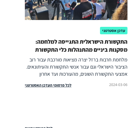
עדכן אסטרטגי
התקשורת הישראלית התגייסה למלחמה:
מסקנות ביניים מהתנהלות כלי התקשורת
והעיתונאים הישראלים אחרי ה-7 באוקטובר
מלחמת חרבות ברזל יצרה מציאות מורכבת עבור רוב
2023
הציבור הישראלי וגם עבור אנשי התקשורת והעיתונאים.
אמצעי התקשורת השונים, מהעורכות ועד אחרון
הכתבים בשטח, אימצו את הנרטיב הלאומי כבר ב-7
2024-03-06
לכל פרסומי העדכן האסטרטגי
באוקטובר 2023 ו"גייסו" את עצמם למאבק נגד האויב
האכזר מדרום. בדרך נזנחו, ביודעין, נורמות עיתונאיות
קלאסיות שפינו מקום לאחדות, לפטריוטיזם ולהרבה
פחות ביקורת על הגורמים בשטח. האם בראי
ההיסטוריה ובמבחן התוצאה העיתונאים צדקו? מוקדם
עדיין לדעת, אך התופעה מרתקת ומעלה סימני שאלה