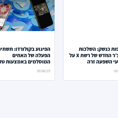
ות כנשק: השלכות
הפיגוע בקולורדו: תשתי
הפיצ’ר החדש של רשת X על
הפעלה של האחים
י השפעה זרה
המוסלמים באמצעות טל
10/06/25
09