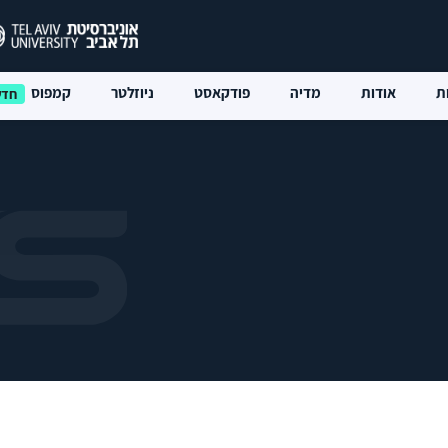
ת
אודות
מדיה
פודקאסט
ניוזלטר
קמפוס