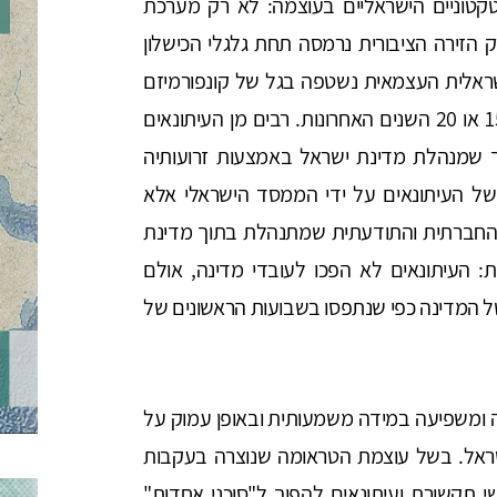
בר 2023 נעו הלוחות הטקטוניים הישראליים בעוצמה: לא רק מערכת
 הזירה הציבורית נרמסה תחת גלגלי הכישלון
ראלית העצמאית נשטפה בגל של קונפורמיזם
חסר תקדים ביחס לאירועים ביטחוניים שאירעו ב-15 או 20 השנים האחרונות. רבים מן העיתונאים
מנהלת מדינת ישראל באמצעות זרועותיה
של העיתונאים על ידי הממסד הישראלי אלא
, החברתית והתודעתית שמתנהלת בתוך מדינת
 העיתונאים לא הפכו לעובדי מדינה, אולם
 המדינה כפי שנתפסו בשבועות הראשונים של
ומשפיעה במידה משמעותית ובאופן עמוק על
ראל. בשל עוצמת הטראומה שנוצרה בעקבות
תקשורת ועיתונאים להפוך ל"סוכני אחדות"