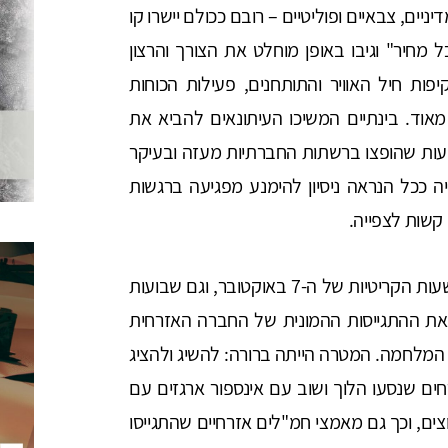
ניים, צבאיים ופוליטיים – רובם ככולם יישרו קו
יר" וגיבו באופן מוחלט את הצורך והרצון
פות חיל האוויר והתותחנים, פעילות הכוחות
 מאוד. בינתיים המשיכו העיתונאים להביא את
וועות שהופצו ברשתות החברתיות מעזה ובעיקר
 ככל הנראה ניסיון להימנע מפגיעה ברגשות
קשות לצפייה.
התקשורת הייתה הראשונה ששירתה את הציבור בשעות הקריטיות של ה-7 באוקטובר, וגם שבועות
את ההתגייסות ההמונית של החברה האזרחית
מלחמה. המטרה הייתה ברורה: להשיג ולהציג
ם שנסעו הלוך ושוב עם אינספור ארגזים עם
ים, וכך גם מאמצי חמ"לים אזרחיים שהתגייסו