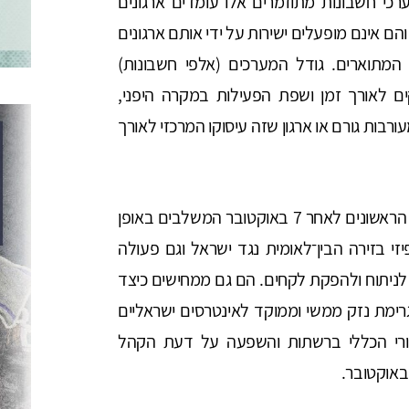
כי חשבונות מתוזמרים אלו עומדים ארגונים
והם אינם מופעלים ישירות על ידי אותם ארגונים
מתוארים. גודל המערכים (אלפי חשבונות)
סקים לאורך זמן ושפת הפעילות במקרה היפני,
בות גורם או ארגון שזה עיסוקו המרכזי לאורך
על פי הידוע לכותבים, שני מקרים אלו הם המקרים הראשונים לאחר 7 באוקטובר המשלבים באופן
י בזירה הבין־לאומית נגד ישראל וגם פעולה
 לניתוח ולהפקת לקחים. הם גם ממחישים כיצד
ימת נזק ממשי וממוקד לאינטרסים ישראליים
ורי הכללי ברשתות והשפעה על דעת הקהל