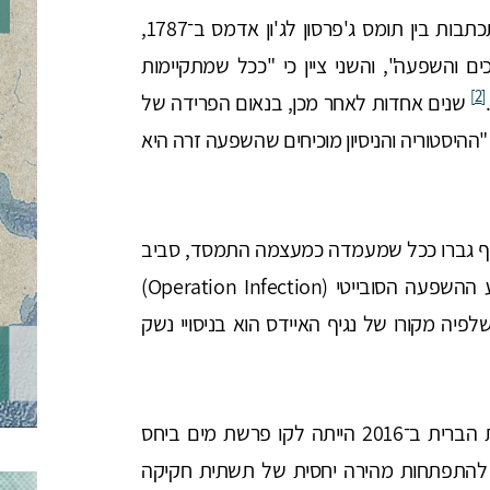
את דור האבות המייסדים של ארצות הברית: בהתכתבות בין תומס ג'פרסון לג'ון אדמס ב־1787,
 והשפעה", והשני ציין כי "ככל שמתקיימות
[2]
שנים אחדות לאחר מכן, בנאום הפרידה של
 לקראת הבחירות של 1796, הזהיר כי "ההיסטוריה והניסיון מוכיחים שהשפעה זרה היא
ואף גברו ככל שמעמדה כמעצמה התמסד, סביב
מבצע ההשפעה הסובייטי (Operation Infection)
נספירציה שלפיה מקורו של נגיף האיידס הוא בניסויי נשק
ברם ההתערבות הרוסית בבחירות לנשיאות ארצות הברית ב־2016 הייתה לקו פרשת מים ביחס
 להתפתחות מהירה יחסית של תשתית חקיקה