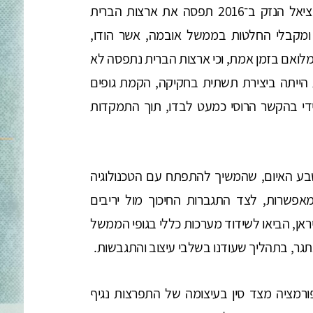
והתארגנות רב־סוכנותית כמענה לו. המחשת פוטנציאל הנזק ב־2016 תפסה את ארצות הברית
ומקבלי החלטות בממשל אובמה, אשר הודו,
לואם בזמן אמת, וכי ארצות הברית נתפסה לא
ייתה ביצירת תשתית בחקיקה, הקמת גופים
ידי בהקשר הרוסי כמעט לבדו, תוך התמקדות
 הפקת לקחים מתמשך של אירועי 2016, טבע האיום, שהמשיך להתפתח עם הטכנולוגיה
מאפשרות, לצד התגברות החיכוך מול יריבים
אן, הביאו לשידוד מערכות כללי בגופי הממשל
תגר, בתהליך שעודנו בשלבי עיצוב והתגבשות.
פורמציה מצד סין בעיצומה של התפרצות נגיף