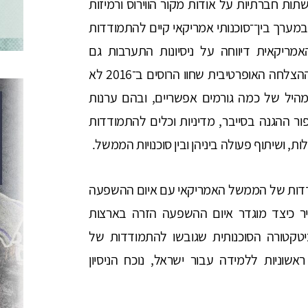
פצת נרטיבים ברשתות חברתיות על אודות מקור הווירוס ורמיזות
במערך בין־־סוכנותי אמריקאי קיים להתמודדות
ריקאית דיווחה על ניסיונות התערבות גם
בבחירות של 2018, 2020 ו־2022, נראה כי מידת ההצלחה האופרטיבית שחוו הרוסים ב־2016 לא
היל של כמה גורמים אפשריים, ובהם ערנות
ור ההגנה בסייבר, מדיניות וכלים להתמודדות
 ושיתוף פעולה ביניהן ובין סוכנויות הממשל.
דות של הממשל האמריקאי עם איום ההשפעה
ר כיצד מוגדר איום ההשפעה הזרה בארצות
טקטורה הסוכנותית שגובשו להתמודדות של
שוניות ללמידה עבור ישראל, נוכח הניסיון