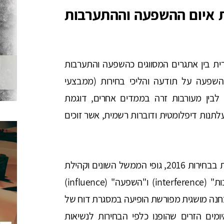
ת איום ההשפעה וההתערבות
ית בין אתגרים המסווגים כהשפעה והתערבות
השפעה על תודעה והליכי בחירות (ממבצעי
לבין מעורבות זרה בממדים אחרים, דוגמת
לתנות דיפלומטית ודוברות רשמית, אשר זוכים
בשנים הראשונות לאחר פרשיית ההתערבות הרוסית בבחירות 2016, גופי הממשל השונים וקהילת
המודיעין האמריקאית השתמשו במונחים "התערבות" (interference) ו"השפעה" (influence)
הבחנה מושגית מפורשת הופיעה במסגרת דוח של
־DNI), שניתח את האיומים הזרים שהופנו כלפי הבחירות לנשיאות