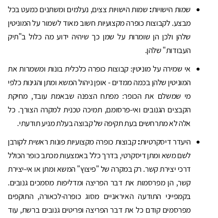
שמות הישויות
:
שמות הישויות צצים, נעלמים ומשתנים כמעט בכל
מבצע. לקבוצות כופרה מקצועיות חשוב מאוד לשמור על המוניטין
שלהן ולכן הן שומרות על שמן כך שיהיה ידוע מה כלול ב"תיק
העבודות" שלהן.
אי שמירה על מוניטין: קבוצות כופרה כלכלית בונות ומשמרות את
המוניטין שלהן בכמה ממדים - אופן ניהול המשא ומתן והגינות כלפי
מי שמשלם את הכופר: מפתח הצפנה שבאמת עובד, מחיקת
הקבצים הגנובים ואי-פרסומם, תמיכה טכנית למקרה הצורך. כל
אלה לא מתרחשים בעת תקיפה של קבוצה בעלת מניע תודעתי.
היעדר דיסקרטיות
:
קבוצות כופרה מקצועיות פונות ראשית לקורבן
לשם משא ומתן דיסקרטי, בדרך כלל באמצעות מכתב כופר הכולל
דרכי יצירת קשר. רק במקרה של "פיצוץ" המשא ומתן או אי-יצירת
קשר, הן מפרסמות את דבר הפריצה ומדליפות מסמכים גנובים.
בקמפייני התודעה האיראניים מסוג כופרה-לכאורה, התוקפים
מפרסמים קודם כל את דבר הפריצה ופריטים גנובים ברשת, עוד