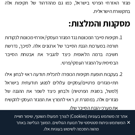
מגזר האזרחי הפרטי בישראל, כמו גם מההדהוד של תקיפות אלה
בתקשורת הישראלית.
מסקנות והמלצות:
תקיפות סייבר המכוונות נגד המגזר העסקי/אזרחי מכוונות לנקודות
תורפה במערכות הגנת הסייבר של ארגונים אלה. לפיכך, נדרשת
חשיבה ברמה הלאומית כיצד להגביר את אבטחת הסייבר
הבסיסית על המגזר העסקי/פרטי.
בעקבות תופעת תקיפות הכופרה לתכלית תודעה ראוי לבחון אילו
תתי-מגזרים פרטיים/עסקיים עלולים לפגוע תודעתית בישראל
(למשל, בסוגית הפרטיות) ולבחון כיצד לשפר את ההגנה של
מגזרים אלה. במסגרת זו, ראוי לתמרץ את המגזר העסקי להקשיח
את מערכי הגנת הסייבר שלו.
אתר זה משתמש בעוגיות
(Cookies)
לצורך תפעולו השוטף, שיפור חוויית
גורמים הקשורים להגנת הפרטיות – ובראשם הרשות להגנת
✕
המשתמש וניתוח סטטיסטי של תנועת הגולשים. המשך הגלישה באתר
הפרטיות – נדרשים לאכוף רגולציה קיימת בנושא הגנת סייבר
מהווה הסכמה לשימוש בעוגיות אלו.