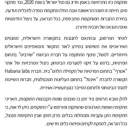
מתקפה כזו התרחשה באופן חריג גם מול ישראל בשנת 2020, נגד מתקני
מים. הייתה זו השנה הראשונה שבה החלו מתקפות כופרה לתכלית תודעה.
בחירת החברות המותקפות מתבססת, ככל הנראה, על ניצול הזדמנויות
ואינה תוצאה של תכנית סדורה.
לאחר הפרסום, ובהתאם לתגובות בתקשורת הישראלית, ממנפים
האיראניים את השימוש במידע לאור ההקשר והמאפיינים הישראלים
הייחודיים. למשל, מינוף ההתקפה על חברת הביטוח "שירביט" בתחום
הפרטיות, בדגש על זיקה למערכת הביטחון. ניצול המרכזיות של אתר
"אטרף" בתחום הפרטיות של הקהילה הלהט"בית. חברת Habana labs
הקשורה לחברת "אינטל" בתחום העליונות הטכנולוגית, חברות השייכות
למגזר הביטחוני ולתחום הסייבר כגון תעשייה אווירית.
להלן מובא תרשים ציר זמן בו מוצגים שמות הקבוצות התוקפות, תאריכי
התקיפה ושמות הארגונים שהותקפו ופורסמו ע"י התוקפים. ניתן לראות, כי
התקיפות הינן עקביות ומנוהלות בגלים. פרק הזמן שבין התקיפות מנוצל,
ככל הנראה, להפקת לקחים ופיתוח כלים חדשים.