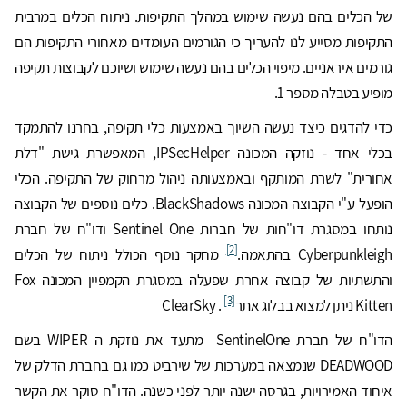
של הכלים בהם נעשה שימוש במהלך התקיפות. ניתוח הכלים במרבית
התקיפות מסייע לנו להעריך כי הגורמים העומדים מאחורי התקיפות הם
גורמים איראניים. מיפוי הכלים בהם נעשה שימוש ושיוכם לקבוצות תקיפה
מופיע בטבלה מספר 1.
כדי להדגים כיצד נעשה השיוך באמצעות כלי תקיפה, בחרנו להתמקד
בכלי אחד - נוזקה המכונה IPSecHelper, המאפשרת גישת "דלת
אחורית" לשרת המותקף ובאמצעותה ניהול מרחוק של התקיפה. הכלי
הופעל ע"י הקבוצה המכונה BlackShadows. כלים נוספים של הקבוצה
נותחו במסגרת דו"חות של חברות Sentinel One ודו"ח של חברת
[2]
Cyberpunkleigh בהתאמה.
מחקר נוסף הכולל ניתוח של הכלים
והתשתיות של קבוצה אחרת שפעלה במסגרת הקמפיין המכונה Fox
[3]
Kitten ניתן למצוא בבלוג אתרClearSky .
הדו"ח של חברת SentinelOne מתעד את נוזקת ה WIPER בשם
DEADWOOD שנמצאה במערכות של שירביט כמו גם בחברת הדלק של
איחוד האמירויות, בגרסה ישנה יותר לפני כשנה. הדו"ח סוקר את הקשר