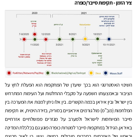
ציר הזמן - תקיפות סייבר/כופרה
השינוי האסטרטגי הוא בכך שיעדן של המתקפות הוא הפעלת לחץ על
הציבור ובאמצעותו השפעה על מקבלי ההחלטות ועל העימות המתרחש
בין ישראל ובין איראן בכמה הקשרים. בין אלו ניתן למנות את המערכה בין
המלחמות (מב"מ) מול גורמים איראניים בסוריה, בזירה הימית, או תקיפות
סייבר המיוחסות לישראל ולמערב על מגזרים ממשלתיים אזרחיים
באיראן. הגידול במתקפות סייבר למטרות כופרה פוגע גם בכלכלת המדינה
ובאמון של האזרחים בחברות מובילות במשק. יצוין, כי לאור פריצת