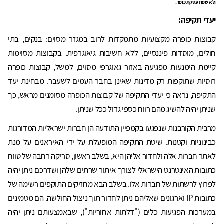
ולא שפת עסקת כופר.
יעדי תקיפה:
קבוצות כופרה מקצועיות מתמקדות לרוב במגזר מסוים: בנקים, בתי
חולים, מוסדות פיננסיים, ללא חשיבות גיאוגרפית. בקבוצות מסוימות
קיימת הימנעות מפגיעה באזור גאוגרפי מסוים, למשל, קבוצות כופרה
רוסיות שתוקפות רק מדינות שאינן בחבר העמים לשעבר. מבחינת יעד
התקיפה, נראה כי יעדי התקיפה של קבוצות הכופרה מסומנים מראש, כך
שניתן יהיה להשיג מהם רווח כספי גדול ככל שניתן.
מרבית הקורבנות שנפגעו בקמפיין התודעה הן חברות ישראליות המדורגות
כבינוניות וקטנות. שיטת התקיפה המופעלת על ידי האיראנים על מנת
לאתר חברות אלה ולחדור אליהן היא, בשלב ראשון, סריקה רחבה של טווח
כתובות האינטרנט הישראלי לצורך איתור שרתים שלהן ושדרכם ניתן יהיה
לפרוץ לרשתות של חברות אלו. בשלב הבא מחזיקים התוקפים רשימה של
כתובות IP וארגונים שאליהם ניתן לחדור תוך ניצול החולשה. הם מטמינים
במערכות הפגיעות כלים ("דלתות אחוריות"), שבאמצעותם ניתן יהיה