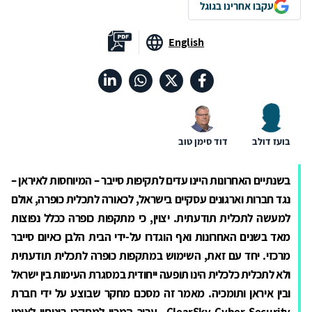
עקבו אחרינו בגוגל
English
בועז דולב
דוד סימן טוב
בשנתיים האחרונות היינו עדים לתקיפות סייבר – המיוחסות לאיראן –
נגד חברות וארגונים עסקיים בישראל, לכאורה לתכלית כופרה, אולם
למעשה לתכלית תודעתית. יצוין, כי מתקפות כופרה ככלל נפוצות
מאד בשנים האחרונות ואף הוגדרו על-ידי הבית הלבן כאיום סייבר
מרכזי. יחד עם זאת, השימוש במתקפות כופרה לתכלית תודעתית
ולא לתכלית כלכלית הינו תופעה ייחודית במסגרת העימות בין ישראל
ובין איראן ותומכיה. מאמר זה מסכם מחקר שבוצע על ידי חברת
ClearSky Cyber Security
עבור המכון למחקרי ביטחון לאומי