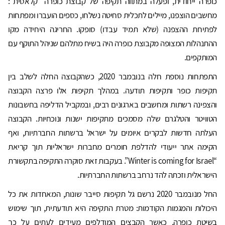
כופרה ייחודית, ופעלה במתווה תקיפה של קבוצת כופרה "קלאסית":
מחשבים הוצפנו, מיילים לתכלית סחיטה נשלחו, כספים הועברו ומפתחות
לפתיחת ההצפנה (שלא תמיד עבדו) סופקו. החריגה היחידה מקו
ההתנהלות המצופה מקבוצת כופרה היה בשיח מתלהם שניהל התוקף עם
המותקפים.
התפתחות נוספת חלה בנובמבר 2020, כשהקבוצה החלה לשלב בין
תקיפות כופר ותקיפות תודעה. במהלך תקיפות אלו פרצה הקבוצה
והצפינה רשתות ומחשבים בארגונים רבים, ובמקביל הדליפה בחשבונות
הטוויטר והטלגרם שלה מסמכים מתקיפות ישנות ונוכחיות. הקבוצה
העלתה חדשות לבקרים איומים על ישראל ברשתות החברתיות, ואף
הקימה אתר ייעודי להדלפת חומרים מחברות ישראליות תוך קריאת
“Winter is coming for Israel”. בעקבות זאת סוקרה התקיפה בתקשורת
הישראלית וזכתה להד נרחב ברשתות החברתיות.
החל מנובמבר 2020 נרשם גל תקיפות סייבר שונות, המאחדות את כל
היכולות והמגמות הקודמות: מטרת התקיפה היא תודעתית, תוך שימוש
בשיטת כופרה, כאשר הקבצים המודלפים מעידים לעתים על כך