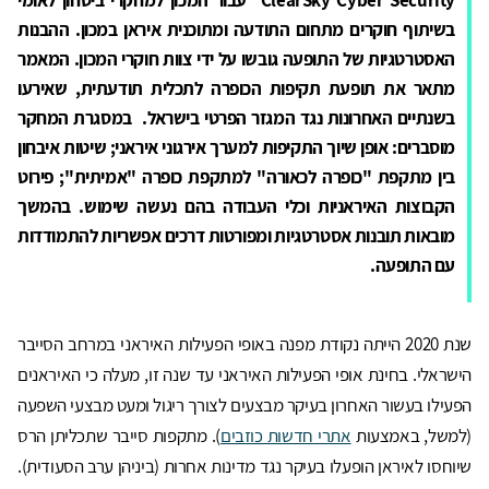
בשיתוף חוקרים מתחום התודעה ומתוכנית איראן במכון. ההבנות
האסטרטגיות של התופעה גובשו על ידי צוות חוקרי המכון. המאמר
מתאר את תופעת תקיפות הכופרה לתכלית תודעתית, שאירעו
בשנתיים האחרונות נגד המגזר הפרטי בישראל. במסגרת המחקר
מוסברים: אופן שיוך התקיפות למערך אירגוני איראני; שיטות איבחון
בין מתקפת "כופרה לכאורה" למתקפת כופרה "אמיתית"; פירוט
הקבוצות האיראניות וכלי העבודה בהם נעשה שימוש. בהמשך
מובאות תובנות אסטרטגיות ומפורטות דרכים אפשריות להתמודדות
עם התופעה.
שנת 2020 הייתה נקודת מפנה באופי הפעילות האיראני במרחב הסייבר
הישראלי. בחינת אופי הפעילות האיראני עד שנה זו, מעלה כי האיראנים
הפעילו בעשור האחרון בעיקר מבצעים לצורך ריגול ומעט מבצעי השפעה
(למשל, באמצעות
אתרי חדשות כוזבים
). מתקפות סייבר שתכליתן הרס
שיוחסו לאיראן הופעלו בעיקר נגד מדינות אחרות (ביניהן ערב הסעודית).