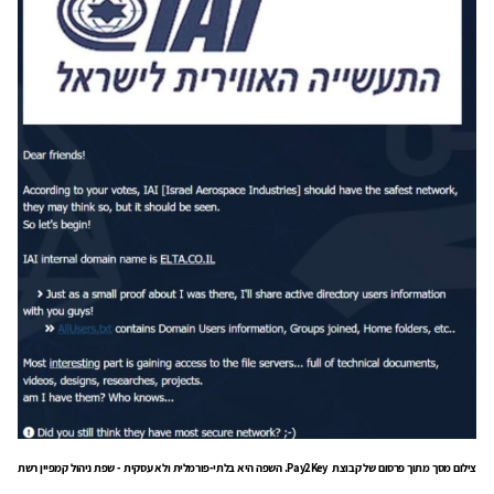
צילום מסך מתוך פרסום של קבוצת Pay2Key. השפה היא בלתי-פורמלית ולא עסקית - שפת ניהול קמפיין רשת