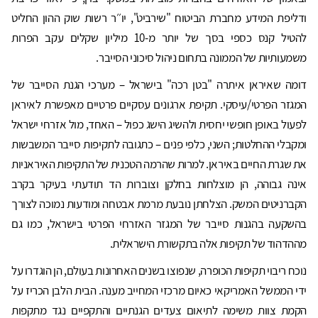
ודליפת המידע מחברת הביטוח "שירביט", יו׳׳ר רשות שוק ההון החליט
להטיל קנס כספי בסך של יותר מ-10 מיליון שקלים עקב הפרות
משמעותיות של הממונה בתחום ניהול סיכוני הסייבר.
דומה שאיראן איתרה "בטן רכה" בישראל – מערכי הגנת הסייבר של
המגזר הפרטי/עיסקי. תקיפת ארגונים עסקיים פרטיים מאפשרת לאיראן
לפעול באופן חופשי יחסית ולהשיג הישג כפול – האחד, מול אזרחי ישראל
ומקבלי ההחלטות; השני, כלפי פנים – כתגובה לתקיפות סייבר המשבשות
את שגרת החיים באיראן. למרות שהרמה הטכנית של התקיפות האיראניות
אינה גבוהה, הן מוצלחות בחלקן וצוברות הד תודעתי בעיקר בקרב
הקברניטים המשק. הצלחתן נובעת מרמת אבטחה ומודעות נמוכה לצורך
בהשקעה בהגנות סייבר של המגזר האזרחי הפרטי בישראל, כמו גם
מההדהוד של תקיפות אלה בתקשורת הישראלית.
נוכח ריבוי תקיפות הכופרה, שנפוצו בשנים האחרונות בעולם, הן הוגדרו על
ידי הממשל האמריקאי כאיום מרכזי המחייב מענה. הבית הלבן הכריז על
הקמת צוות משימה לתיאום צעדים הגנתיים והתקפיים נגד מתקפות