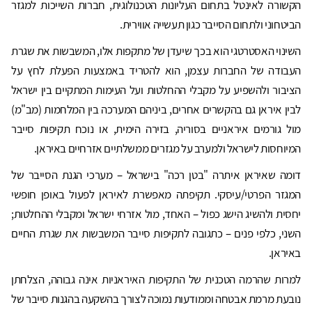
הקשורה לאינטל בתחום העליונות הטכנולוגית, חברות השייכות למגזר
הביטחוני ולתחום הסייבר כגון תעשייה אווירית.
השינוי האסטרטגי הוא בכך שיעדן של מתקפות אלו, המשבשות את שגרת
העבודה של החברות עצמן, הוא להטריד באמצעות הפעלת לחץ על
הציבור ולהשפיע על מקבלי ההחלטות ועל העימות המתקיים בין ישראל
לבין איראן גם בהקשרים אחרים, ביניהם המערכה בין המלחמות (מב"מ)
מול גורמים איראניים בסוריה, בזירה הימית, או נוכח תקיפות סייבר
המיוחסות לישראל ולמערב על מגזרים ממשלתיים אזרחיים באיראן.
דומה שאיראן איתרה "בטן רכה" בישראל – מערכי הגנת הסייבר של
המגזר הפרטי/עיסקי. תקיפתה מאפשרת לאיראן לפעול באופן חופשי
יחסית ולהשיג הישג כפול – האחד, מול אזרחי ישראל ומקבלי ההחלטות;
השני, כלפי פנים – כתגובה לתקיפות סייבר המשבשות את שגרת החיים
באיראן.
למרות שהרמה הטכנית של התקיפות האיראניות אינה גבוהה, הצלחתן
נובעת מרמת אבטחה וממודעות נמוכה לצורך בהשקעה בהגנות סייבר של