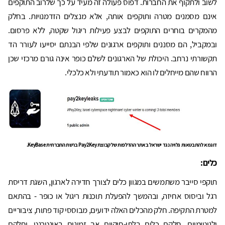
לשוב ולתקוף את החברות. דפוס פעולה זה מעיד על כך שלרוב התוקפים
אינם מסמנים מטרה ותוקפים אותה, אלא מנצלים הזדמנויות. בחלק
מהמקרים בוחרים התוקפים לבצע פעילות ריגול שקטה, ללא פרסום.
ובמקביל, הם מסננים ותוקפים ארגונים שלפי הבנתם יסייעו לעורר הד
תקשורתי נרחב. היכולת של הארגונים לשלם כופר אינה גורם מרכזי שכן
הרווח שהם מייחלים לו הוא כאמור תודעתי ולא כלכלי.
דוגמא להתבטאות גלויה נגד ישראל באתר ההדלפות של קבוצת Pay2Key ברשת החברתית KeyBase.
כלים:
תוקפי סייבר משתמשים במגוון כלים לצורך חדירה לארגון, השגת דריסת
רגל וביסוס אחיזה, ובהמשך להפעלת תוכנות ריגול או כופר - בהתאם
למטרת התקיפה. חלק מהכלים האלה ידועים, מבוססי קוד פתוח, ציבוריים
ולגיטימיים, חלקם כלים בלתי-חוקיים אך זמינים באינטרנט, וחלקם