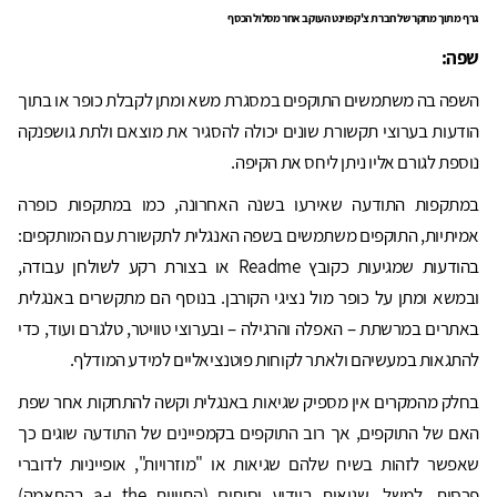
גרף מתוך מחקר של חברת צ'קפוינט העוקב אחר מסלול הכסף
שפה:
השפה בה משתמשים התוקפים במסגרת משא ומתן לקבלת כופר או בתוך
הודעות בערוצי תקשורת שונים יכולה להסגיר את מוצאם ולתת גושפנקה
נוספת לגורם אליו ניתן ליחס את הקיפה.
במתקפות התודעה שאירעו בשנה האחרונה, כמו במתקפות כופרה
אמיתיות, התוקפים משתמשים בשפה האנגלית לתקשורת עם המותקפים:
בהודעות שמגיעות כקובץ Readme או בצורת רקע לשולחן עבודה,
ובמשא ומתן על כופר מול נציגי הקורבן. בנוסף הם מתקשרים באנגלית
באתרים במרשתת – האפלה והרגילה – ובערוצי טוויטר, טלגרם ועוד, כדי
להתגאות במעשיהם ולאתר לקוחות פוטנציאליים למידע המודלף.
בחלק מהמקרים אין מספיק שגיאות באנגלית וקשה להתחקות אחר שפת
האם של התוקפים, אך רוב התוקפים בקמפיינים של התודעה שוגים כך
שאפשר לזהות בשיח שלהם שגיאות או "מוזרויות", אופייניות לדוברי
פרסית. למשל, שגיאות ביידוע וסיתום (התוויות the ו-a בהתאמה)