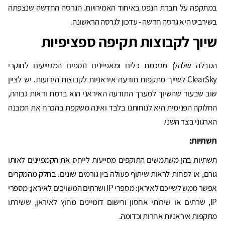
במתקפה על חברת הנפט באיחוד האמירויות. הגרסה החדשה שנצפתה
בשירביט היא גרסה חדשה - עדכון לגרסה הראשונה.
שיוך לקבוצות תקיפה ספציפיות
הטבלה שלהלן מסכמת כלים ומאפיינים נוספים המסייעים לחוקרי
ClearSky לשייך מתקפות תודעה איראניות לקבוצות הידועות. יש לציין
שוב שבעוד שהשיוך למערך התודעה האיראני הוא ברמת ודאות גבוהה,
החלוקה הפנימית היא לנוחותנו בלבד ואינה משקפת בהכרח את המבנה
הארגוני בצד השני.
תשתיות:
תשתיות בהן משתמשים התוקפים מסייעות לייחס את הקמפיינים לאותו
גורם, או לפחות לראות שיתוף פעולה בין גורמים שונים. בחלק מהמקרים
אפשר ממש לשייכם לאיראן: מספרי IP ושרתים המשויכים לאיראן; מספרי
IP, שרתים או שירותי אחסון ורישום דומיינים מחוץ לאיראן, ששירתו
מתקפות איראניות אחרות וכדומה.