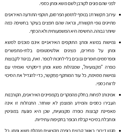
לפני שהם פונים לקורבן לשם משא ומתן כספי.
עירוב תקשורת
:
בנוסף לתזמון הפרסום, תוקפי התודעה האיראנים
מתייגים גופי תקשורת, ונראה שהם חפצים בעיקר בחשיפה כמה
שיותר גבוהה. החשיפה היא המשמעותית ולא הכסף.
גמישות במשא ומתן: התוקפים האיראניים אינם מוכנים למשא
ומתן על מחירים, מציגים אולטימטומים בלתי-מתפשרים
ומפרסמים חומרים גנובים בלי לחכות לכופר. זאת, בניגוד לקבוצות
כופרה "מקצועיות", שמנהלות משא ומתן דיסקרטי ואמיתי עם
גמישות מסוימת, כל עוד המותקף מְתַקְּשֵר, כדי להגדיל את הסיכוי
לרווח כספי.
אמינות
:
לפחות בחלק מהמקרים בקמפיינים האיראנים, הקורבנות
העבירו כספים והמידע המוצפן לא שוחזר. התנהלות זו אינה
מאפיינת קבוצות כופרה מקצועיות, שכן היא פוגעת במוניטין
ומחבלת בסיכויי קבלת הכופר בתקיפות עתידיות.
סגנון דיבור: כאשר קבוצת כופרה מקצועית מנהלת משא ומתן, כל