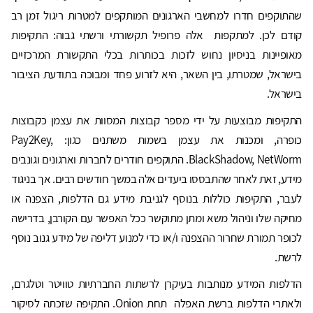
שהתוקפים חדרו למחשבי הארגונים המותקפים למטרות ריגול זמן רב
קודם לכן. למתקפות אלה פרופיל תקשורתי ורשתי גבוה: התקיפות
מאופיינות בניסיון נחוש לזכות בכותרות בכלי התקשורת המרכזיים
בישראל, שמטרתו, בין השאר, היא לזרוע פחד ומבוכה בתודעת הציבור
בישראל.
התקיפות מבוצעות על ידי מספר קבוצות המסוות את עצמן כקבוצות
כופרה, ומכנות את עצמן בשמות משתנים כגון: Pay2Key,
BlackShadow, NetWorm. התוקפים חודרים לחברות וארגונים וגונבים
מידע, זאת לאחר שהתבססו ביעדים אלה במשך חודשים רבים. אך בניגוד
לעבר, התקיפות כוללות בנוסף לגניבת מידע גם הדלפות, הצפנה או
מחיקה שלו וניהול משא ומתן מתוקשר ככל האפשר עם הקורבן, בדרישה
לכופר תמורת שחרור ההצפנה ו/או כדי למנוע דליפה של מידע גנוב נוסף
לרשת.
הדלפות המידע מנותבות בעיקרן לרשתות החברתיות טוויטר וטלגרם,
ולאתרי הדלפות ברשת האפלה תחת Onion. התקיפה שזכתה לסיקור