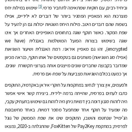
[5]
וביחיד-רבים, עם חוקיות שמתאימה לתחביר פרסי.
שימוש במילות יחס
מוצרכות הוא המאפיין המסגיר ביותר של דוברים לא ילידיים, אפילו
בשפות שהם דוברים היטב. מילות היחס השגויות יכולות גם הן להעיד על
שפת המקור. כאשר תוקף שוגה בתחומים האופייניים האחרים אך אינו
שוגה בשימוש בצורות הפועל המושלמות באנגלית (we have
encrypted), זהו גם מאפיין איראני. רמת האנגלית ושיעור השגיאות
(אפילו סוג השגיאות) משתנים גם בטקסטים של אותו תוקף, כנראה מכיוון
שמדובר בקבוצה שחברים שונים מייצגים אותה בערוצי תקשורת שונים.
אך כמעט בכולם השגיאות מצביעות על שפת-אם פרסית.
ולפעמים, אין צורך לנחש: במתקפות על חוקרי איראן באקדמיה, התוקפים
כתבו לעתים בפרסית, שהייתה ברמה ילידית. ביצירת קשר אישי אפשר
היה לזהות סגנון דומה בין דמויות ניתן היה לזהות גם שימוש בתעתיק עקבי,
מה שמעיד על תוקף אחד שמתפעל מספר דמויות. באחד מחשבונות
הג'ימייל שנחטפו והושבו, התוקפים שינו את שפת הממשק של גוגל
לפרסית; במתקפת Pay2Key של FoxKitten, שהתגלתה ב-2020, נמצאו