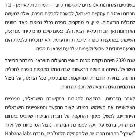
בשנתיים האחרונות אנו עדים לתקיפות סייבר – המיוחסות לאיראן – נגד
חברות וארגונים עסקיים בישראל, לכאורה לתכלית כופרה, אולם למעשה
לתכלית תודעתית. יצוין, כי מתקפות כופרה ככלל נפוצות מאד בשנים
האחרונות ואף הוגדרו על-ידי הבית הלבן כאיום סייבר מרכזי. יחד עם זאת,
השימוש במתקפות כופרה לתכלית תודעתית ולא לתכלית כלכלית הינו
תופעה ייחודית לישראל ולעימות שלה עם איראן ותומכיה.
שנת 2020 הייתה נקודת מפנה באופי הפעילות האיראני במרחב הסייבר
הישראלי. הייתה זו השנה הראשונה שבה החלו מתקפות כופרה לתכלית
תודעה. בחירת החברות המותקפות מתבססת, ככל הנראה, על ניצול
הזדמנויות ואינה תוצאה של תכנית סדורה.
לאחר הפרסום, ובהתאם לתגובות בתקשורת הישראלית, ממנפים
האיראניים את השימוש במידע לאור ההקשר והמאפיינים הישראלים
הייחודיים. למשל, מינוף ההתקפה על חברת הביטוח שירביט בתחום
הפרטיות, בדגש על זיקה למערכת הביטחון, ניצול המרכזיות של אתר
"אטרף" בתחום הפרטיות של הקהילה הלהט"בית, חברת Habana labs